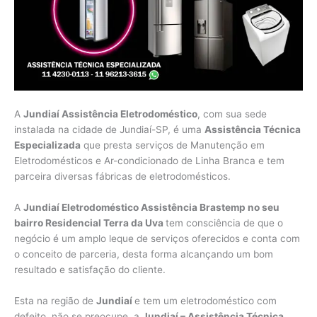
A
Jundiaí Assistência Eletrodoméstico
, com sua sede
instalada na cidade de Jundiaí-SP, é uma
Assistência Técnica
Especializada
que presta serviços de Manutenção em
Eletrodomésticos e Ar-condicionado de Linha Branca e tem
parceira diversas fábricas de eletrodomésticos.
A
Jundiaí Eletrodoméstico Assistência Brastemp no seu
bairro Residencial Terra da Uva
tem consciência de que o
negócio é um amplo leque de serviços oferecidos e conta com
o conceito de parceria, desta forma alcançando um bom
resultado e satisfação do cliente.
Esta na região de
Jundiaí
e tem um eletrodoméstico com
defeito, não se preocupe, a
Jundiaí – Assistência Técnica