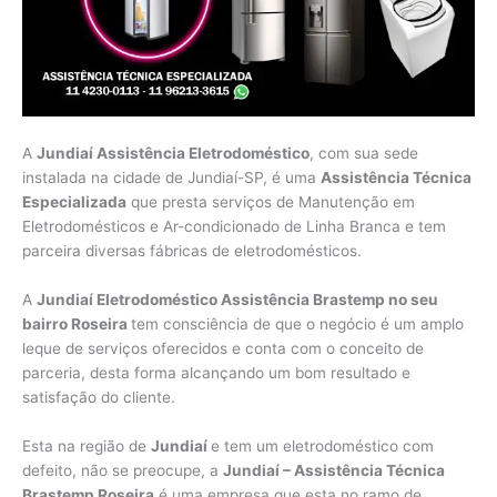
A
Jundiaí Assistência Eletrodoméstico
, com sua sede
instalada na cidade de Jundiaí-SP, é uma
Assistência Técnica
Especializada
que presta serviços de Manutenção em
Eletrodomésticos e Ar-condicionado de Linha Branca e tem
parceira diversas fábricas de eletrodomésticos.
A
Jundiaí Eletrodoméstico Assistência Brastemp no seu
bairro Roseira
tem consciência de que o negócio é um amplo
leque de serviços oferecidos e conta com o conceito de
parceria, desta forma alcançando um bom resultado e
satisfação do cliente.
Esta na região de
Jundiaí
e tem um eletrodoméstico com
defeito, não se preocupe, a
Jundiaí – Assistência Técnica
Brastemp Roseira
é uma empresa que esta no ramo de