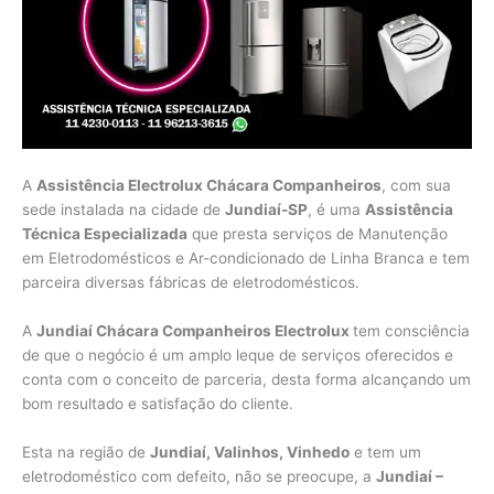
A
Assistência Electrolux Chácara Companheiros
, com sua
sede instalada na cidade de
Jundiaí-SP
, é uma
Assistência
Técnica Especializada
que presta serviços de Manutenção
em Eletrodomésticos e Ar-condicionado de Linha Branca e tem
parceira diversas fábricas de eletrodomésticos.
A
Jundiaí Chácara Companheiros Electrolux
tem consciência
de que o negócio é um amplo leque de serviços oferecidos e
conta com o conceito de parceria, desta forma alcançando um
bom resultado e satisfação do cliente.
Esta na região de
Jundiaí, Valinhos, Vinhedo
e tem um
eletrodoméstico com defeito, não se preocupe, a
Jundiaí –