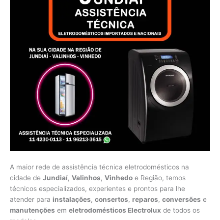
A maior rede de assistência técnica eletrodomésticos na
cidade de
Jundiaí
,
Valinhos
,
Vinhedo
e Região, temos
técnicos especializados, experientes e prontos para lhe
atender para
instalações
,
consertos
,
reparos
,
conversões
e
manutenções
em
eletrodomésticos Electrolux
de todos os