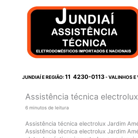
Ir
para
o
conteúdo
11 4230-0113
JUNDIAÍ E REGIÃO:
- VALINHOS E
Assistência técnica electrolu
6 minutos de leitura
Assistência técnica electrolux Jardim Am
Assistência técnica electrolux Jardim A