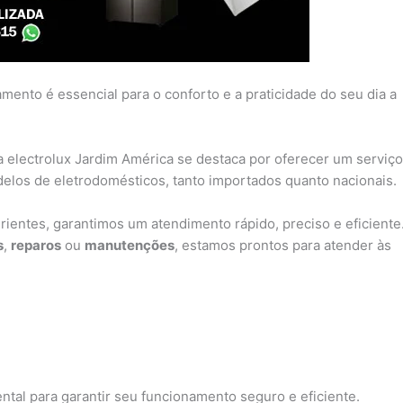
ento é essencial para o conforto e a praticidade do seu dia a
ca electrolux Jardim América se destaca por oferecer um serviço
delos de eletrodomésticos, tanto importados quanto nacionais.
ientes, garantimos um atendimento rápido, preciso e eficiente
s
,
reparos
ou
manutenções
, estamos prontos para atender às
ntal para garantir seu funcionamento seguro e eficiente.