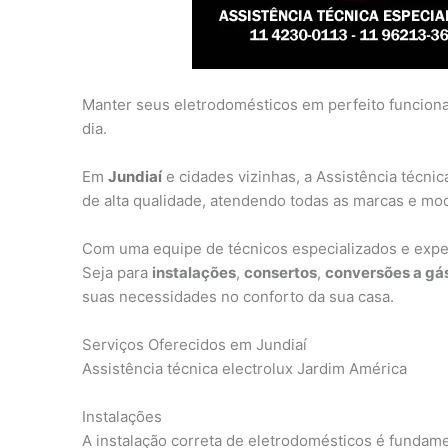
Manter seus eletrodomésticos em perfeito funcionam
dia.
Em
Jundiaí
e cidades vizinhas, a Assistência técni
de alta qualidade, atendendo todas as marcas e mo
Com uma equipe de técnicos especializados e exper
Seja para
instalações
,
consertos
,
conversões a gá
suas necessidades no conforto da sua casa.
Serviços Oferecidos em Jundiaí
Assistência técnica electrolux Jardim América
Instalações
A instalação correta de eletrodomésticos é fundame