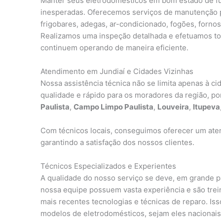
Manter seus eletrodomésticos em bom estado de fun
inesperadas. Oferecemos serviços de manutenção pre
frigobares, adegas, ar-condicionado, fogões, fornos
Realizamos uma inspeção detalhada e efetuamos tod
continuem operando de maneira eficiente.
Atendimento em Jundiaí e Cidades Vizinhas
Nossa assistência técnica não se limita apenas à c
qualidade e rápido para os moradores da região, p
Paulista
,
Campo Limpo Paulista
,
Louveira
,
Itupeva
Com técnicos locais, conseguimos oferecer um aten
garantindo a satisfação dos nossos clientes.
Técnicos Especializados e Experientes
A qualidade do nosso serviço se deve, em grande 
nossa equipe possuem vasta experiência e são tre
mais recentes tecnologias e técnicas de reparo. I
modelos de eletrodomésticos, sejam eles nacionais