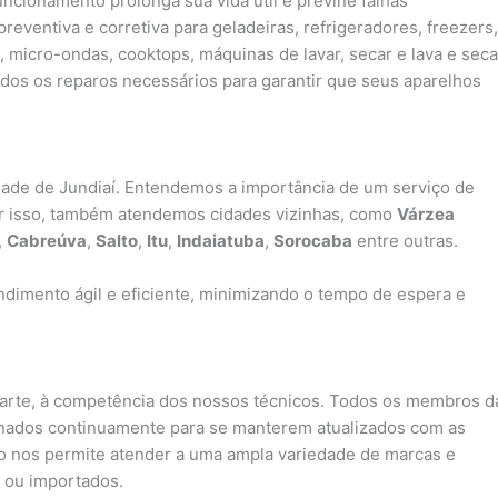
cionamento prolonga sua vida útil e previne falhas
ventiva e corretiva para geladeiras, refrigeradores, freezers,
, micro-ondas, cooktops, máquinas de lavar, secar e lava e seca
os os reparos necessários para garantir que seus aparelhos
idade de Jundiaí. Entendemos a importância de um serviço de
or isso, também atendemos cidades vizinhas, como
Várzea
,
Cabreúva
,
Salto
,
Itu
,
Indaiatuba
,
Sorocaba
entre outras.
dimento ágil e eficiente, minimizando o tempo de espera e
parte, à competência dos nossos técnicos. Todos os membros d
inados continuamente para se manterem atualizados com as
sso nos permite atender a uma ampla variedade de marcas e
 ou importados.