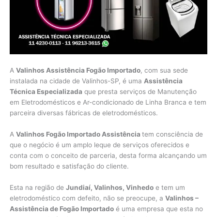
A
Valinhos Assistência Fogão Importado
, com sua sede
instalada na cidade de Valinhos-SP, é uma
Assistência
Técnica Especializada
que presta serviços de Manutenção
em Eletrodomésticos e Ar-condicionado de Linha Branca e tem
parceira diversas fábricas de eletrodomésticos.
A
Valinhos Fogão Importado Assistência
tem consciência de
que o negócio é um amplo leque de serviços oferecidos e
conta com o conceito de parceria, desta forma alcançando um
bom resultado e satisfação do cliente.
Esta na região de
Jundiaí, Valinhos, Vinhedo
e tem um
eletrodoméstico com defeito, não se preocupe, a
Valinhos –
Assistência de Fogão Importado
é uma empresa que esta no