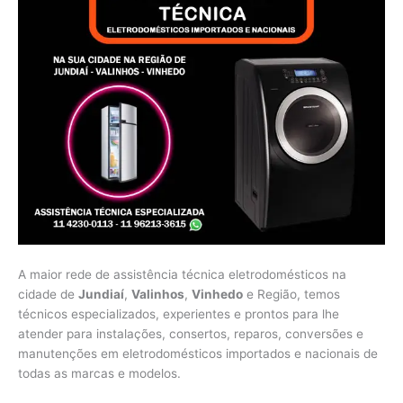
A maior rede de assistência técnica eletrodomésticos na
cidade de
Jundiaí
,
Valinhos
,
Vinhedo
e Região, temos
técnicos especializados, experientes e prontos para lhe
atender para instalações, consertos, reparos, conversões e
manutenções em eletrodomésticos importados e nacionais de
todas as marcas e modelos.