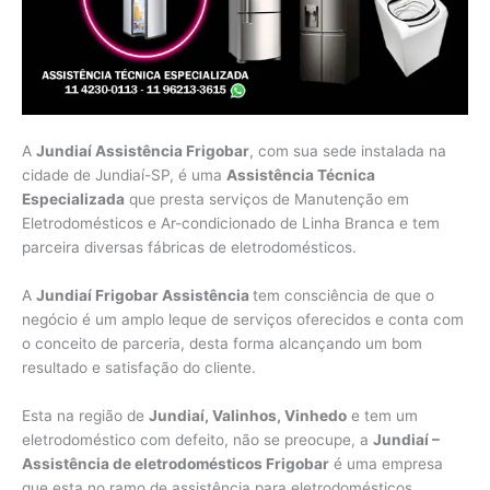
A
Jundiaí Assistência Frigobar
, com sua sede instalada na
cidade de Jundiaí-SP, é uma
Assistência Técnica
Especializada
que presta serviços de Manutenção em
Eletrodomésticos e Ar-condicionado de Linha Branca e tem
parceira diversas fábricas de eletrodomésticos.
A
Jundiaí Frigobar Assistência
tem consciência de que o
negócio é um amplo leque de serviços oferecidos e conta com
o conceito de parceria, desta forma alcançando um bom
resultado e satisfação do cliente.
Esta na região de
Jundiaí, Valinhos, Vinhedo
e tem um
eletrodoméstico com defeito, não se preocupe, a
Jundiaí –
Assistência de eletrodomésticos Frigobar
é uma empresa
que esta no ramo de assistência para eletrodomésticos