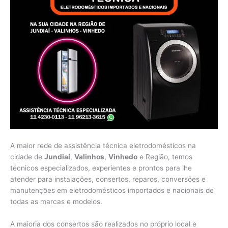
A maior rede de assistência técnica eletrodomésticos na
cidade de
Jundiaí
,
Valinhos
,
Vinhedo
e Região, temos
técnicos especializados, experientes e prontos para lhe
atender para instalações, consertos, reparos, conversões e
manutenções em eletrodomésticos importados e nacionais de
todas as marcas e modelos.
A maioria dos consertos são realizados no próprio local e