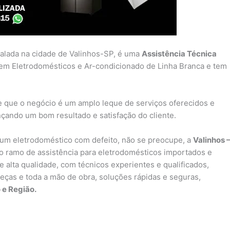
talada na cidade de Valinhos-SP, é uma
Assistência Técnica
em Eletrodomésticos e Ar-condicionado de Linha Branca e tem
e que o negócio é um amplo leque de serviços oferecidos e
nçando um bom resultado e satisfação do cliente.
um eletrodoméstico com defeito, não se preocupe, a
Valinhos 
 ramo de assistência para eletrodomésticos importados e
 alta qualidade, com técnicos experientes e qualificados,
peças e toda a mão de obra, soluções rápidas e seguras,
 e Região.