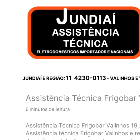
Ir
para
o
conteúdo
11 4230-0113
JUNDIAÍ E REGIÃO:
- VALINHOS E
Assistência Técnica Frigobar 
6 minutos de leitura
Assistência Técnica Frigobar Valinhos 1
Assistência técnica Frigobar Valinhos e re