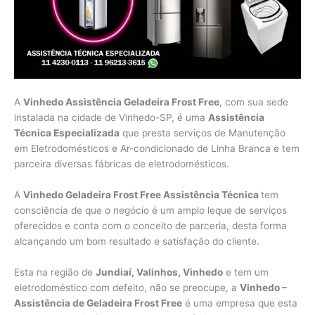
A
Vinhedo Assistência Geladeira Frost Free
, com sua sede
instalada na cidade de Vinhedo-SP, é uma
Assistência
Técnica Especializada
que presta serviços de Manutenção
em Eletrodomésticos e Ar-condicionado de Linha Branca e tem
parceira diversas fábricas de eletrodomésticos.
A
Vinhedo Geladeira Frost Free Assistência Técnica
tem
consciência de que o negócio é um amplo leque de serviços
oferecidos e conta com o conceito de parceria, desta forma
alcançando um bom resultado e satisfação do cliente.
Esta na região de
Jundiaí, Valinhos, Vinhedo
e tem um
eletrodoméstico com defeito, não se preocupe, a
Vinhedo –
Assistência de Geladeira Frost Free
é uma empresa que esta