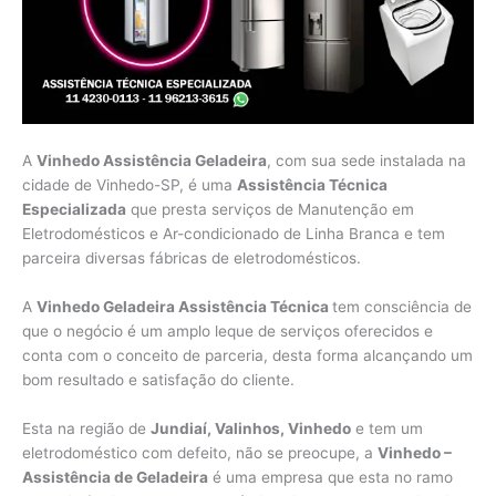
A
Vinhedo Assistência Geladeira
, com sua sede instalada na
cidade de Vinhedo-SP, é uma
Assistência Técnica
Especializada
que presta serviços de Manutenção em
Eletrodomésticos e Ar-condicionado de Linha Branca e tem
parceira diversas fábricas de eletrodomésticos.
A
Vinhedo Geladeira Assistência Técnica
tem consciência de
que o negócio é um amplo leque de serviços oferecidos e
conta com o conceito de parceria, desta forma alcançando um
bom resultado e satisfação do cliente.
Esta na região de
Jundiaí, Valinhos, Vinhedo
e tem um
eletrodoméstico com defeito, não se preocupe, a
Vinhedo –
Assistência de Geladeira
é uma empresa que esta no ramo