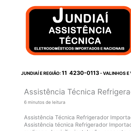
Ir
para
o
conteúdo
11 4230-0113
JUNDIAÍ E REGIÃO:
- VALINHOS E
Assistência Técnica Refriger
6 minutos de leitura
Assistência Técnica Refrigerador Import
Assistência técnica Refrigerador Importad