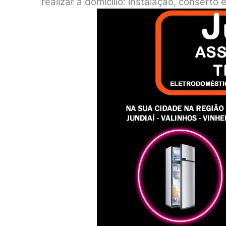
realizar a domicílio: instalação, consert