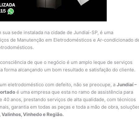
m sua sede instalada na cidade de Jundiaí-SP, é uma
iços de Manutenção em Eletrodomésticos e Ar-condicionado d
letrodomésticos.
consciência de que o negócio é um amplo leque de serviços
ta forma alcançando um bom resultado e satisfação do cliente.
um eletrodoméstico com defeito, não se preocupe, a
Jundiaí –
portado
é uma empresa que esta no ramo de assistência para
 40 anos, prestando serviços de alta qualidade, com técnicos
inais, garantia em todas as peças e toda a mão de obra, soluçõe
, Valinhos, Vinhedo e Região.