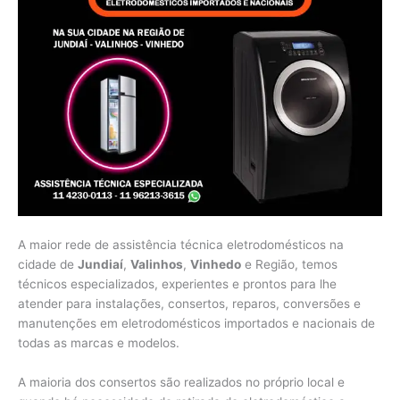
A maior rede de assistência técnica eletrodomésticos na
cidade de
Jundiaí
,
Valinhos
,
Vinhedo
e Região, temos
técnicos especializados, experientes e prontos para lhe
atender para instalações, consertos, reparos, conversões e
manutenções em eletrodomésticos importados e nacionais de
todas as marcas e modelos.
A maioria dos consertos são realizados no próprio local e