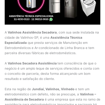
A
Valinhos Assistência Secadora
, com sua sede instalada na
cidade de Valinhos-SP, é uma
Assistência Técnica
Especializada
que presta serviços de Manutenção em
Eletrodomésticos e Ar-condicionado de Linha Branca e tem
parceira diversas fábricas de eletrodomésticos.
A
Valinhos Secadora Assistência
tem consciência de que o
negócio é um amplo leque de serviços oferecidos e conta com
o conceito de parceria, desta forma alcançando um bom
resultado e satisfação do cliente.
Esta na região de
Jundiaí, Valinhos, Vinhedo
e tem um
eletrodoméstico com defeito, não se preocupe, a
Valinhos –
Assistência de Secadora
é uma empresa que esta no ramo de
assistência para eletrodomésticos importados e nacionais há