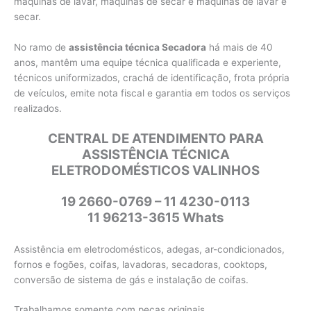
máquinas de lavar, máquinas de secar e máquinas de lavar e
secar.
No ramo de
assistência técnica Secadora
há mais de 40
anos, mantêm uma equipe técnica qualificada e experiente,
técnicos uniformizados, crachá de identificação, frota própria
de veículos, emite nota fiscal e garantia em todos os serviços
realizados.
CENTRAL DE ATENDIMENTO PARA
ASSISTÊNCIA TÉCNICA
ELETRODOMÉSTICOS VALINHOS
19 2660-0769 – 11 4230-0113
11 96213-3615 Whats
Assistência em eletrodomésticos, adegas, ar-condicionados,
fornos e fogões, coifas, lavadoras, secadoras, cooktops,
conversão de sistema de gás e instalação de coifas.
Trabalhamos somente com peças originais