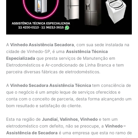
A
Vinhedo Assistência Secadora
, com sua sede instalada na
cidade de Vinhedo-SP, é uma
Assistência Técnica
Especializada
que presta serviços de Manutenção em
Eletrodomésticos e Ar-condicionado de Linha Branca e tem
parceira diversas fábricas de eletrodomésticos.
A
Vinhedo Secadora Assistência Técnica
tem consciência de
que o negócio é um amplo leque de serviços oferecidos e
conta com o conceito de parceria, desta forma alcançando um
bom resultado e satisfação do cliente.
Esta na região de
Jundiaí, Valinhos, Vinhedo
e tem um
eletrodoméstico com defeito, não se preocupe, a
Vinhedo –
Assistência de Secadora
é uma empresa que esta no ramo de