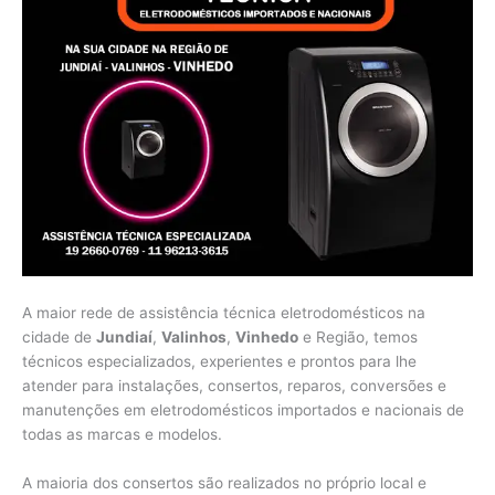
A maior rede de assistência técnica eletrodomésticos na
cidade de
Jundiaí
,
Valinhos
,
Vinhedo
e Região, temos
técnicos especializados, experientes e prontos para lhe
atender para instalações, consertos, reparos, conversões e
manutenções em eletrodomésticos importados e nacionais de
todas as marcas e modelos.
A maioria dos consertos são realizados no próprio local e