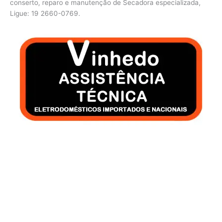
conserto, reparo e manutenção de Secadora especializada,
Ligue: 19 2660-0769.