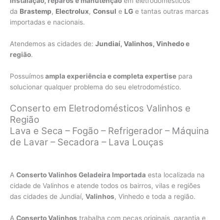
instalação, reparos e manutenção
em eletrodomésticos
da
Brastemp
,
Electrolux
,
Consul
e
LG
e tantas outras marcas
importadas e nacionais.
Atendemos as cidades de:
Jundiaí
,
Valinhos
,
Vinhedo
e
região
.
Possuímos
ampla experiência e completa expertise
para
solucionar qualquer problema do seu eletrodoméstico.
Conserto em Eletrodomésticos Valinhos e
Região
Lava e Seca – Fogão – Refrigerador – Máquina
de Lavar – Secadora – Lava Louças
A
Conserto Valinhos Geladeira Importada
esta localizada na
cidade de Valinhos e atende todos os bairros, vilas e regiões
das cidades de Jundiaí,
Valinhos
, Vinhedo e toda a região.
A
Conserto Valinhos
trabalha com peças originais, garantia e