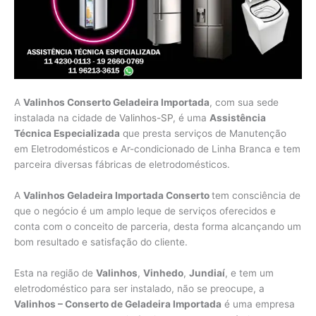
A
Valinhos Conserto Geladeira Importada
, com sua sede
instalada na cidade de
Valinhos-SP
, é uma
Assistência
Técnica Especializada
que presta serviços de Manutenção
em Eletrodomésticos e Ar-condicionado de Linha Branca e tem
parceira diversas fábricas de eletrodomésticos.
A
Valinhos Geladeira Importada Conserto
tem consciência de
que o negócio é um amplo leque de serviços oferecidos e
conta com o conceito de parceria, desta forma alcançando um
bom resultado e satisfação do cliente.
Esta na região de
Valinhos
,
Vinhedo
,
Jundiaí
, e tem um
eletrodoméstico para ser instalado, não se preocupe, a
Valinhos – Conserto de Geladeira Importada
é uma empresa