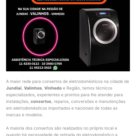
A maior rede para consertos de eletrodomésticos na cidade de
Jundiaí
,
Valinhos
,
Vinhedo
e Região, temos técnicos
especializados, experientes e prontos para lhe atender para
instalações,
consertos
, reparos, conversões e manutenções
em eletrodomésticos importados e nacionais de todas as
marcas e modelos.
A maioria dos consertos são realizados no próprio local e
quando há necessidade de retirada do eletrodoméstico a