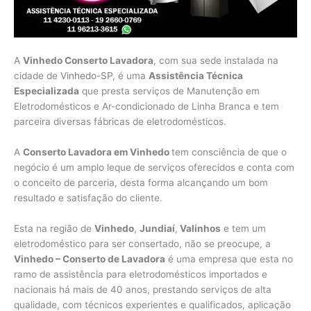
A
Vinhedo Conserto Lavadora
, com sua sede instalada na
cidade de
Vinhedo-SP
, é uma
Assistência Técnica
Especializada
que presta serviços de Manutenção em
Eletrodomésticos e Ar-condicionado de Linha Branca e tem
parceira diversas fábricas de eletrodomésticos.
A
Conserto Lavadora em Vinhedo
tem consciência de que o
negócio é um amplo leque de serviços oferecidos e conta com
o conceito de parceria, desta forma alcançando um bom
resultado e satisfação do cliente.
Esta na região de
Vinhedo
,
Jundiaí
,
Valinhos
e tem um
eletrodoméstico para ser consertado, não se preocupe, a
Vinhedo – Conserto de Lavadora
é uma empresa que esta no
ramo de assistência para eletrodomésticos importados e
nacionais há mais de 40 anos, prestando serviços de alta
qualidade, com técnicos experientes e qualificados, aplicação