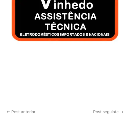
←
Post anterior
Post seguinte
→