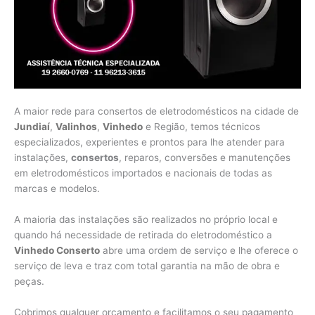
A maior rede para consertos de eletrodomésticos na cidade de
Jundiaí
,
Valinhos
,
Vinhedo
e Região, temos técnicos
especializados, experientes e prontos para lhe atender para
instalações,
consertos
, reparos, conversões e manutenções
em eletrodomésticos importados e nacionais de todas as
marcas e modelos.
A maioria das instalações são realizados no próprio local e
quando há necessidade de retirada do eletrodoméstico a
Vinhedo Conserto
abre uma ordem de serviço e lhe oferece o
serviço de leva e traz com total garantia na mão de obra e
peças.
Cobrimos qualquer orçamento e facilitamos o seu pagamento