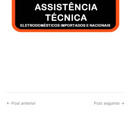
←
Post anterior
Post seguinte
→