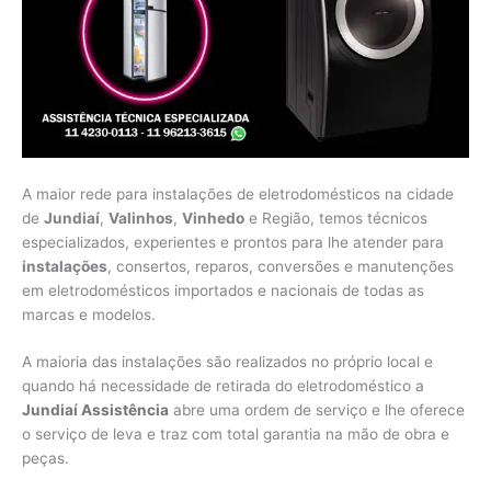
A maior rede para instalações de eletrodomésticos na cidade
de
Jundiaí
,
Valinhos
,
Vinhedo
e Região, temos técnicos
especializados, experientes e prontos para lhe atender para
instalações
, consertos, reparos, conversões e manutenções
em eletrodomésticos importados e nacionais de todas as
marcas e modelos.
A maioria das instalações são realizados no próprio local e
quando há necessidade de retirada do eletrodoméstico a
Jundiaí Assistência
abre uma ordem de serviço e lhe oferece
o serviço de leva e traz com total garantia na mão de obra e
peças.