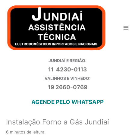
Ir
para
o
conteúdo
JUNDIAÍ E REGIÃO:
11 4230-0113
VALINHOS E VINHEDO:
19 2660-0769
AGENDE PELO WHATSAPP
Instalação Forno a Gás Jundiaí
6 minutos de leitura