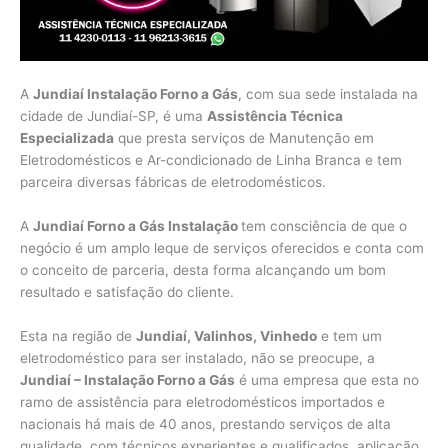
A
Jundiaí Instalação Forno a Gás
, com sua sede instalada na
cidade de Jundiaí-SP, é uma
Assistência Técnica
Especializada
que presta serviços de Manutenção em
Eletrodomésticos e Ar-condicionado de Linha Branca e tem
parceira diversas fábricas de eletrodomésticos.
A
Jundiaí Forno a Gás Instalação
tem consciência de que o
negócio é um amplo leque de serviços oferecidos e conta com
o conceito de parceria, desta forma alcançando um bom
resultado e satisfação do cliente.
Esta na região de
Jundiaí, Valinhos, Vinhedo
e tem um
eletrodoméstico para ser instalado, não se preocupe, a
Jundiaí – Instalação Forno a Gás
é uma empresa que esta no
ramo de assistência para eletrodomésticos importados e
nacionais há mais de 40 anos, prestando serviços de alta
qualidade, com técnicos experientes e qualificados, aplicação