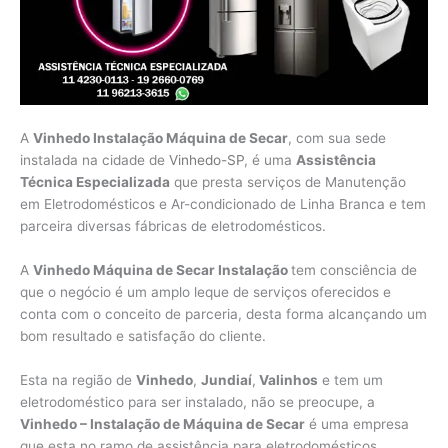
A
Vinhedo Instalação Máquina de Secar
, com sua sede
instalada na cidade de
Vinhedo-SP
, é uma
Assistência
Técnica Especializada
que presta serviços de Manutenção
em Eletrodomésticos e Ar-condicionado de Linha Branca e tem
parceira diversas fábricas de eletrodomésticos.
A
Vinhedo Máquina de Secar Instalação
tem consciência de
que o negócio é um amplo leque de serviços oferecidos e
conta com o conceito de parceria, desta forma alcançando um
bom resultado e satisfação do cliente.
Esta na região de
Vinhedo
,
Jundiaí
,
Valinhos
e tem um
eletrodoméstico para ser instalado, não se preocupe, a
Vinhedo – Instalação de Máquina de Secar
é uma empresa
que esta no ramo de assistência para eletrodomésticos