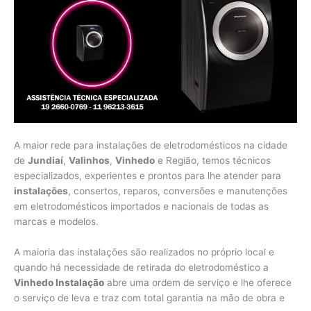
A maior rede para instalações de eletrodomésticos na cidade
de
Jundiaí
,
Valinhos
,
Vinhedo
e Região, temos técnicos
especializados, experientes e prontos para lhe atender para
instalações
, consertos, reparos, conversões e manutenções
em eletrodomésticos importados e nacionais de todas as
marcas e modelos.
A maioria das instalações são realizados no próprio local e
quando há necessidade de retirada do eletrodoméstico a
Vinhedo Instalação
abre uma ordem de serviço e lhe oferece
o serviço de leva e traz com total garantia na mão de obra e