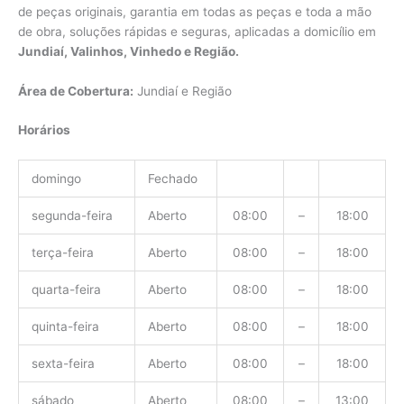
de peças originais, garantia em todas as peças e toda a mão
de obra, soluções rápidas e seguras, aplicadas a domicílio em
Jundiaí, Valinhos, Vinhedo e Região.
Área de Cobertura:
Jundiaí e Região
Horários
domingo
Fechado
segunda-feira
Aberto
08:00
–
18:00
terça-feira
Aberto
08:00
–
18:00
quarta-feira
Aberto
08:00
–
18:00
quinta-feira
Aberto
08:00
–
18:00
sexta-feira
Aberto
08:00
–
18:00
sábado
Aberto
08:00
–
13:00