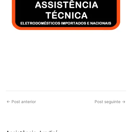
←
Post anterior
Post seguinte
→