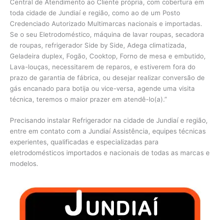
Central de Atendimento ao Cliente própria, com cobertura em
toda cidade de Jundiaí e região, como ao de um Posto
Credenciado Autorizado Multimarcas nacionais e importadas.
Se o seu Eletrodoméstico, máquina de lavar roupas, secadora
de roupas, refrigerador Side by Side, Adega climatizada,
Geladeira duplex, Fogão, Cooktop, Forno de mesa e embutido,
Lava-louças, necessitarem de reparos, e estiverem fora do
prazo de garantia de fábrica, ou desejar realizar conversão de
gás encanado para botija ou vice-versa, agende uma visita
técnica, teremos o maior prazer em atendê-lo(a).”
Precisando instalar Refrigerador na cidade de Jundiaí e região,
entre em contato com a Jundiaí Assistência, equipes técnicas
experientes, qualificadas e especializadas para
eletrodomésticos importados e nacionais de todas as marcas e
modelos.