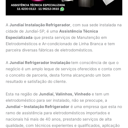
A
Jundiaí Instalação Refrigerador
, com sua sede instalada na
cidade de Jundiaí-SP, é uma
Assistência Técnica
Especializada
que presta serviços de Manutenção em
Eletrodomésticos e Ar-condicionado de Linha Branca e tem
parceira diversas fábricas de eletrodomésticos.
A
Jundiaí Refrigerador Instalação
tem consciência de que o
negócio é um amplo leque de serviços oferecidos e conta com
o conceito de parceria, desta forma alcançando um bom
resultado e satisfação do cliente.
Esta na região de
Jundiaí, Valinhos, Vinhedo
e tem um
eletrodoméstico para ser instalado, não se preocupe, a
Jundiaí – Instalação Refrigerador
é uma empresa que esta no
ramo de assistência para eletrodomésticos importados e
nacionais há mais de 40 anos, prestando serviços de alta
qualidade, com técnicos experientes e qualificados, aplicação