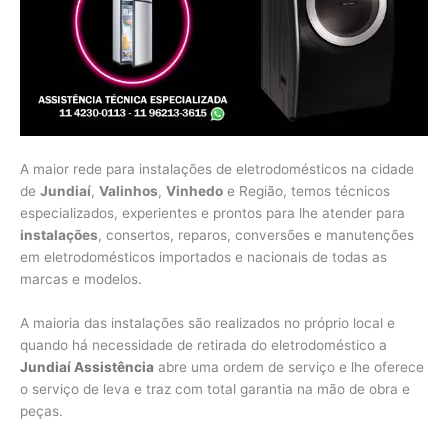
A maior rede para instalações de eletrodomésticos na cidade
de
Jundiaí
,
Valinhos
,
Vinhedo
e Região, temos técnicos
especializados, experientes e prontos para lhe atender para
instalações
, consertos, reparos, conversões e manutenções
em eletrodomésticos importados e nacionais de todas as
marcas e modelos.
A maioria das instalações são realizados no próprio local e
quando há necessidade de retirada do eletrodoméstico a
Jundiaí Assistência
abre uma ordem de serviço e lhe oferece
o serviço de leva e traz com total garantia na mão de obra e
peças.