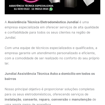
A
Assistência Técnica Eletrodoméstico Jundiaí
é uma
empresa especializada em oferecer serviços de alta qualidade
e confiabilidade para todos os seus clientes na região de
Jundiaí.
Com uma equipe de técnicos especializados e qualificados, a
empresa garante um atendimento personalizado e eficiente,
com a comodidade de ser realizado no conforto do seu próprio
lar.
Jundiaí Assistência Técnica Asko a domicílio em todos os
bairros
Nosso principal objetivo é proporcionar soluções completas
para os seus eletrodomésticos, oferecendo serviços de
instalação
,
conserto
,
reparo
,
conversão
e
manutenção
de
uma ampla gama de aparelhos.