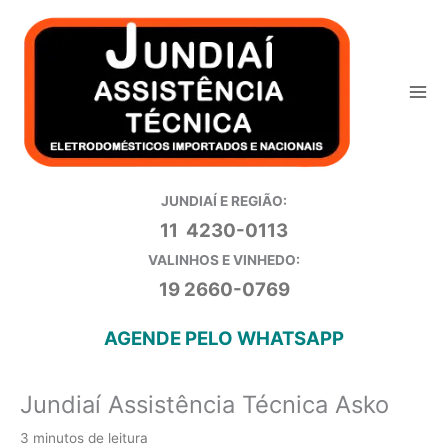
Ir
para
o
conteúdo
JUNDIAÍ E REGIÃO:
11 4230-0113
VALINHOS E VINHEDO:
19 2660-0769
AGENDE PELO WHATSAPP
Jundiaí Assistência Técnica Asko
3 minutos de leitura