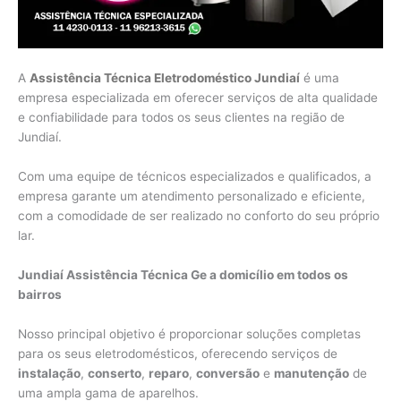
A
Assistência Técnica Eletrodoméstico Jundiaí
é uma
empresa especializada em oferecer serviços de alta qualidade
e confiabilidade para todos os seus clientes na região de
Jundiaí.
Com uma equipe de técnicos especializados e qualificados, a
empresa garante um atendimento personalizado e eficiente,
com a comodidade de ser realizado no conforto do seu próprio
lar.
Jundiaí Assistência Técnica Ge a domicílio em todos os
bairros
Nosso principal objetivo é proporcionar soluções completas
para os seus eletrodomésticos, oferecendo serviços de
instalação
,
conserto
,
reparo
,
conversão
e
manutenção
de
uma ampla gama de aparelhos.