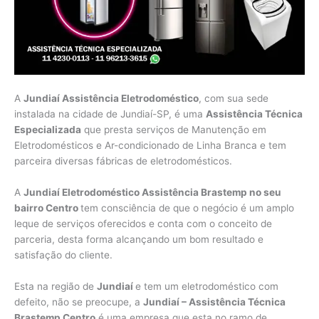
A
Jundiaí Assistência Eletrodoméstico
, com sua sede
instalada na cidade de Jundiaí-SP, é uma
Assistência Técnica
Especializada
que presta serviços de Manutenção em
Eletrodomésticos e Ar-condicionado de Linha Branca e tem
parceira diversas fábricas de eletrodomésticos.
A
Jundiaí Eletrodoméstico Assistência Brastemp no seu
bairro Centro
tem consciência de que o negócio é um amplo
leque de serviços oferecidos e conta com o conceito de
parceria, desta forma alcançando um bom resultado e
satisfação do cliente.
Esta na região de
Jundiaí
e tem um eletrodoméstico com
defeito, não se preocupe, a
Jundiaí – Assistência Técnica
Brastemp Centro
é uma empresa que esta no ramo de