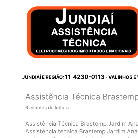
Ir
para
o
conteúdo
11 4230-0113
JUNDIAÍ E REGIÃO:
- VALINHOS E
Assistência Técnica Brastem
6 minutos de leitura
Assistência Técnica Brastemp Jardim Ana
Assistência técnica Brastemp Jardim Ana