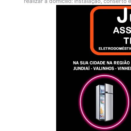
realizar a domicílio: instalação, consert