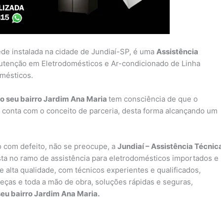
ede instalada na cidade de Jundiaí-SP, é uma
Assistência
utenção em Eletrodomésticos e Ar-condicionado de Linha
omésticos.
o seu bairro Jardim Ana Maria
tem consciência de que o
 conta com o conceito de parceria, desta forma alcançando um
 com defeito, não se preocupe, a
Jundiaí – Assistência Técnic
a no ramo de assistência para eletrodomésticos importados e
 alta qualidade, com técnicos experientes e qualificados,
peças e toda a mão de obra, soluções rápidas e seguras,
seu bairro Jardim Ana Maria.