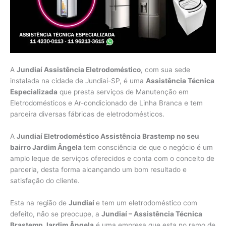
A
Jundiaí Assistência Eletrodoméstico
, com sua sede
instalada na cidade de Jundiaí-SP, é uma
Assistência Técnica
Especializada
que presta serviços de Manutenção em
Eletrodomésticos e Ar-condicionado de Linha Branca e tem
parceira diversas fábricas de eletrodomésticos.
A
Jundiaí Eletrodoméstico Assistência Brastemp no seu
bairro Jardim Ângela
tem consciência de que o negócio é um
amplo leque de serviços oferecidos e conta com o conceito de
parceria, desta forma alcançando um bom resultado e
satisfação do cliente.
Esta na região de
Jundiaí
e tem um eletrodoméstico com
defeito, não se preocupe, a
Jundiaí – Assistência Técnica
Brastemp Jardim Ângela
é uma empresa que esta no ramo de