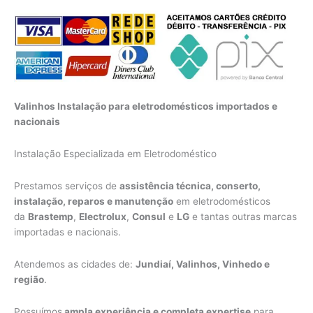
Valinhos Instalação para eletrodomésticos importados e
nacionais
Instalação Especializada em Eletrodoméstico
Prestamos serviços de
assistência técnica, conserto,
instalação, reparos e manutenção
em eletrodomésticos
da
Brastemp
,
Electrolux
,
Consul
e
LG
e tantas outras marcas
importadas e nacionais.
Atendemos as cidades de:
Jundiaí, Valinhos, Vinhedo e
região
.
Possuímos
ampla experiência e completa expertise
para