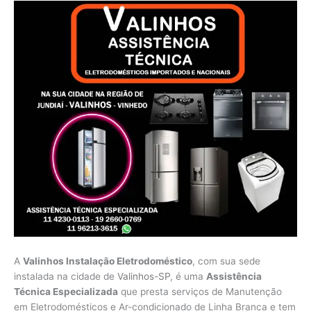
A
Valinhos Instalação Eletrodoméstico
, com sua sede
instalada na cidade de
Valinhos-SP
, é uma
Assistência
Técnica Especializada
que presta serviços de Manutenção
em Eletrodomésticos e Ar-condicionado de Linha Branca e tem