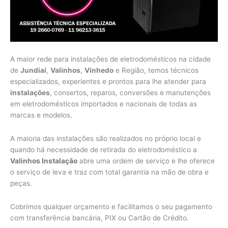
A maior rede para instalações de eletrodomésticos na cidade
de
Jundiaí
,
Valinhos
,
Vinhedo
e Região, temos técnicos
especializados, experientes e prontos para lhe atender para
instalações
, consertos, reparos, conversões e manutenções
em eletrodomésticos importados e nacionais de todas as
marcas e modelos.
A maioria das instalações são realizados no próprio local e
quando há necessidade de retirada do eletrodoméstico a
Valinhos Instalação
abre uma ordem de serviço e lhe oferece
o serviço de leva e traz com total garantia na mão de obra e
peças.
Cobrimos qualquer orçamento e facilitamos o seu pagamento
com transferência bancária, PIX ou Cartão de Crédito.