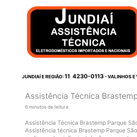
Ir
para
o
conteúdo
11 4230-0113
JUNDIAÍ E REGIÃO:
- VALINHOS E
Assistência Técnica Brastem
6 minutos de leitura
Assistência Técnica Brastemp Parque São
Assistência técnica Brastemp Parque São 