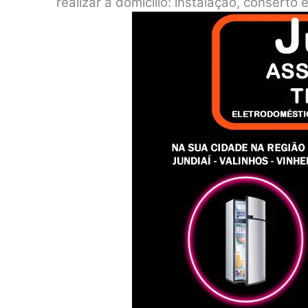
realizar a domicílio: instalação, consert