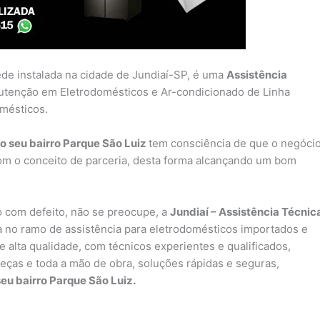
ede instalada na cidade de Jundiaí-SP, é uma
Assistência
utenção em Eletrodomésticos e Ar-condicionado de Linha
omésticos.
o seu bairro Parque São Luiz
tem consciência de que o negóci
om o conceito de parceria, desta forma alcançando um bom
 com defeito, não se preocupe, a
Jundiaí – Assistência Técnic
no ramo de assistência para eletrodomésticos importados e
 alta qualidade, com técnicos experientes e qualificados,
peças e toda a mão de obra, soluções rápidas e seguras,
eu bairro Parque São Luiz.