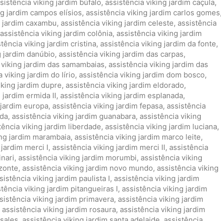
sistência viking jardim búfalo
,
assistência viking jardim caçula
,
ng jardim campos elísios
,
assistência viking jardim carlos gomes
g jardim caxambu
,
assistência viking jardim celeste
,
assistência
assistência viking jardim colônia
,
assistência viking jardim
tência viking jardim cristina
,
assistência viking jardim da fonte
,
g jardim danúbio
,
assistência viking jardim das carpas
,
 viking jardim das samambaias
,
assistência viking jardim das
 viking jardim do lírio
,
assistência viking jardim dom bosco
,
iking jardim dupre
,
assistência viking jardim eldorado
,
 jardim ermida II
,
assistência viking jardim esplanada
,
 jardim europa
,
assistência viking jardim fepasa
,
assistência
ida
,
assistência viking jardim guanabara
,
assistência viking
tência viking jardim liberdade
,
assistência viking jardim luciana
,
ing jardim marambaia
,
assistência viking jardim marco leite
,
 jardim merci I
,
assistência viking jardim merci II
,
assistência
inari
,
assistência viking jardim morumbi
,
assistência viking
izonte
,
assistência viking jardim novo mundo
,
assistência viking
sistência viking jardim paulista I
,
assistência viking jardim
stência viking jardim pitangueiras I
,
assistência viking jardim
sistência viking jardim primavera
,
assistência viking jardim
,
assistência viking jardim rosaura
,
assistência viking jardim
 sales
,
assistência viking jardim santa adelaide
,
assistência