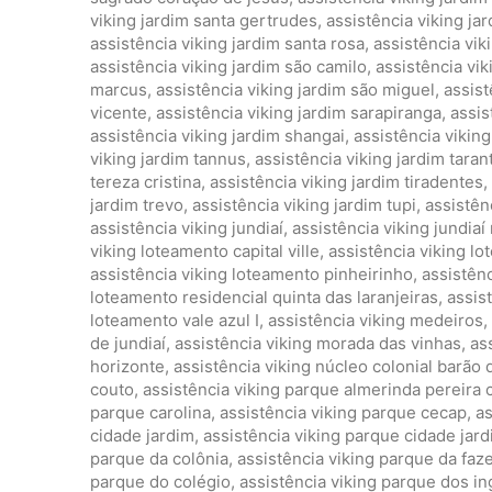
viking jardim santa gertrudes
,
assistência viking jar
assistência viking jardim santa rosa
,
assistência vik
assistência viking jardim são camilo
,
assistência vi
marcus
,
assistência viking jardim são miguel
,
assist
vicente
,
assistência viking jardim sarapiranga
,
assis
assistência viking jardim shangai
,
assistência vikin
viking jardim tannus
,
assistência viking jardim taran
tereza cristina
,
assistência viking jardim tiradentes
,
jardim trevo
,
assistência viking jardim tupi
,
assistên
assistência viking jundiaí
,
assistência viking jundiaí
viking loteamento capital ville
,
assistência viking l
assistência viking loteamento pinheirinho
,
assistênc
loteamento residencial quinta das laranjeiras
,
assis
loteamento vale azul I
,
assistência viking medeiros
,
de jundiaí
,
assistência viking morada das vinhas
,
as
horizonte
,
assistência viking núcleo colonial barão 
couto
,
assistência viking parque almerinda pereira
parque carolina
,
assistência viking parque cecap
,
as
cidade jardim
,
assistência viking parque cidade jardi
parque da colônia
,
assistência viking parque da faze
parque do colégio
,
assistência viking parque dos in