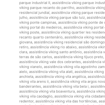
parque industrial II
,
assistência viking parque industri
viking parque recanto do parrilho
,
assistência vikin
residencial jundiaí
,
assistência viking parque residen
julho
,
assistência viking parque são luiz
,
assistênci
viking ponte campinas
,
assistência viking ponte de
viking portal do medeiros
,
assistência viking portal 
viking poste
,
assistência viking quartier les reside
recanto quarto centenário
,
assistência viking reside
giovana
,
assistência viking residencial são domingo
retiro
,
assistência viking rio abaixo
,
assistência viki
clara
,
assistência viking santo antônio
,
assistência v
terras de são carlos
,
assistência viking tijuco preto
,
assistência viking vale dos cebrantes
,
assistência 
viking vianelo
,
assistência viking vila agostinho z
aielo
,
assistência viking vila alati
,
assistência viking 
anchieta
,
assistência viking vila angélica
,
assistênci
viking vila arens ii
,
assistência viking vila argos nov
bandeirantes
,
assistência viking vila bela i
,
assistênc
assistência viking vila boaventura
,
assistência viking
viking vila caodaglio
,
assistência viking vila cidadan
redentor
,
assistência viking vila das hortências
,
ass