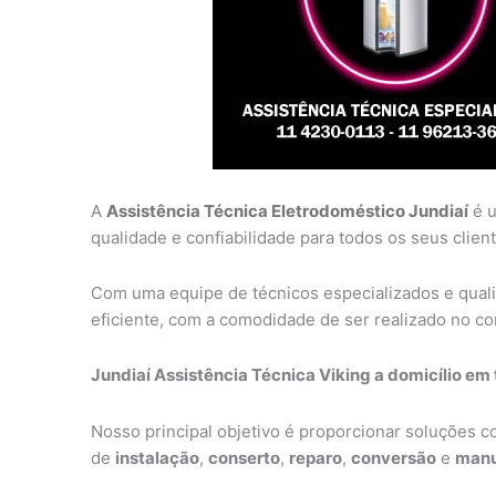
A
Assistência Técnica Eletrodoméstico Jundiaí
é u
qualidade e confiabilidade para todos os seus client
Com uma equipe de técnicos especializados e qual
eficiente, com a comodidade de ser realizado no con
Jundiaí Assistência Técnica Viking a domicílio em 
Nosso principal objetivo é proporcionar soluções 
de
instalação
,
conserto
,
reparo
,
conversão
e
manu