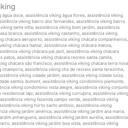
iking
ng água doce
,
assistência viking água flores
,
assistência viking
sistência viking bairro dos fernandes
,
assistência viking bairro
viking bella vitta
,
assistência viking bom jardim
,
assistência
casa branca
,
assistência viking castanho
,
assistência viking
ing chácara aeroporto
,
assistência viking chácara companheiros
,
viking chácara itamar
,
assistência viking chácara malota
,
sistência viking chácara pai jacó
,
assistência viking chácara
os patos
,
assistência viking chácara recreio santa camila
,
king chácara são francisco
,
assistência viking chácara terra nov
ng champirra
,
assistência viking chs de recreio santa terezinha
,
sistência viking cidade jardim
,
assistência viking cidade luíza
,
cidade santos dumont
,
assistência viking condomínio piemonte
,
ência viking condomínio vista alegre
,
assistência viking conjunt
 residencial iapi
,
assistência viking corrupira
,
assistência vikin
assistência viking fazenda campo verde
,
assistência viking
ssistência viking horto santo antônio
,
assistência viking
ncia viking jardim américa
,
assistência viking jardim ana maria
,
 jardim anhanguera
,
assistência viking jardim aurélia
,
assistência
zarro
,
assistência viking jardim boa vista
,
assistência viking