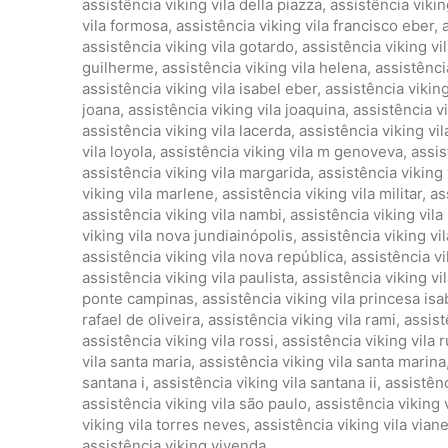
assistência viking vila della piazza
,
assistência viking
vila formosa
,
assistência viking vila francisco eber
,
assistência viking vila gotardo
,
assistência viking vil
guilherme
,
assistência viking vila helena
,
assistênci
assistência viking vila isabel eber
,
assistência viking 
joana
,
assistência viking vila joaquina
,
assistência vi
assistência viking vila lacerda
,
assistência viking vi
vila loyola
,
assistência viking vila m genoveva
,
assis
assistência viking vila margarida
,
assistência viking 
viking vila marlene
,
assistência viking vila militar
,
as
assistência viking vila nambi
,
assistência viking vil
viking vila nova jundiainópolis
,
assistência viking vi
assistência viking vila nova república
,
assistência v
assistência viking vila paulista
,
assistência viking vi
ponte campinas
,
assistência viking vila princesa isa
rafael de oliveira
,
assistência viking vila rami
,
assist
assistência viking vila rossi
,
assistência viking vila 
vila santa maria
,
assistência viking vila santa marina
santana i
,
assistência viking vila santana ii
,
assistênc
assistência viking vila são paulo
,
assistência viking 
viking vila torres neves
,
assistência viking vila vian
assistência viking vivenda