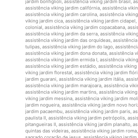
jardim bonfiglioli
,
assistência viking jardim brasil
,
as
assistência viking jardim califórnia
,
assistência viki
assistência viking jardim carolina
,
assistência vikin
viking jardim cica
,
assistência viking jardim cidapel
,
colonial
,
assistência viking jardim copacabana
,
assis
assistência viking jardim da serra
,
assistência vikin
assistência viking jardim das orquídeas
,
assistência
tulipas
,
assistência viking jardim do lago
,
assistência
assistência viking jardim dona donata
,
assistência v
assistência viking jardim ermida I
,
assistência viking
assistência viking jardim estádio
,
assistência viking
viking jardim florestal
,
assistência viking jardim flór
jardim guarani
,
assistência viking jardim itália
,
assis
assistência viking jardim marajoara
,
assistência vik
assistência viking jardim martins
,
assistência viking
viking jardim messina
,
assistência viking jardim mol
jardim nogueira
,
assistência viking jardim novo hor
jardim pacaembu
,
assistência viking jardim paris
,
as
paulista II
,
assistência viking jardim petrópolis
,
assi
pitangueiras II
,
assistência viking jardim planalto
,
as
quintas das videiras
,
assistência viking jardim roma
sagrado coração de jesus
,
assistência viking jardim