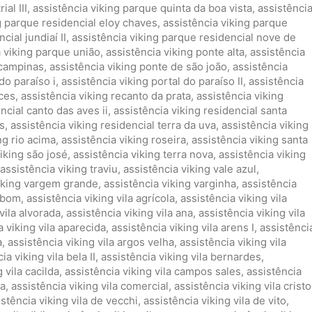
al III
,
assistência viking parque quinta da boa vista
,
assistênci
g parque residencial eloy chaves
,
assistência viking parque
cial jundiaí II
,
assistência viking parque residencial nove de
a viking parque união
,
assistência viking ponte alta
,
assistência
 campinas
,
assistência viking ponte de são joão
,
assistência
do paraíso i
,
assistência viking portal do paraíso II
,
assistência
nces
,
assistência viking recanto da prata
,
assistência viking
ncial canto das aves ii
,
assistência viking residencial santa
s
,
assistência viking residencial terra da uva
,
assistência viking
ng rio acima
,
assistência viking roseira
,
assistência viking santa
iking são josé
,
assistência viking terra nova
,
assistência viking
assistência viking traviu
,
assistência viking vale azul
,
viking vargem grande
,
assistência viking varginha
,
assistência
ambom
,
assistência viking vila agrícola
,
assistência viking vila
vila alvorada
,
assistência viking vila ana
,
assistência viking vila
a viking vila aparecida
,
assistência viking vila arens I
,
assistênci
a
,
assistência viking vila argos velha
,
assistência viking vila
ia viking vila bela II
,
assistência viking vila bernardes
,
 vila cacilda
,
assistência viking vila campos sales
,
assistência
ia
,
assistência viking vila comercial
,
assistência viking vila cristo
istência viking vila de vecchi
,
assistência viking vila de vito
,