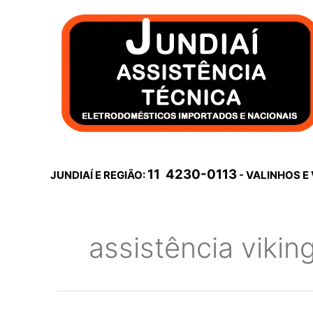
Ir
para
o
conteúdo
11 4230-0113
JUNDIAÍ E REGIÃO:
- VALINHOS E
assistência vikin