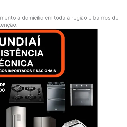
imento a domicílio em toda a região e bairros de
tenção.