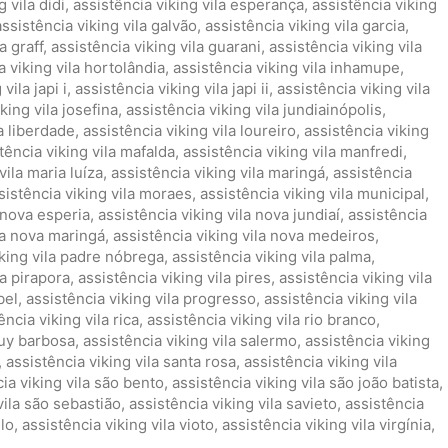
 vila didi
,
assistência viking vila esperança
,
assistência viking
assistência viking vila galvão
,
assistência viking vila garcia
,
a graff
,
assistência viking vila guarani
,
assistência viking vila
a viking vila hortolândia
,
assistência viking vila inhamupe
,
vila japi i
,
assistência viking vila japi ii
,
assistência viking vila
king vila josefina
,
assistência viking vila jundiainópolis
,
la liberdade
,
assistência viking vila loureiro
,
assistência viking
tência viking vila mafalda
,
assistência viking vila manfredi
,
vila maria luíza
,
assistência viking vila maringá
,
assistência
sistência viking vila moraes
,
assistência viking vila municipal
,
a nova esperia
,
assistência viking vila nova jundiaí
,
assistência
la nova maringá
,
assistência viking vila nova medeiros
,
iking vila padre nóbrega
,
assistência viking vila palma
,
la pirapora
,
assistência viking vila pires
,
assistência viking vila
bel
,
assistência viking vila progresso
,
assistência viking vila
ência viking vila rica
,
assistência viking vila rio branco
,
ruy barbosa
,
assistência viking vila salermo
,
assistência viking
,
assistência viking vila santa rosa
,
assistência viking vila
ia viking vila são bento
,
assistência viking vila são joão batista
,
vila são sebastião
,
assistência viking vila savieto
,
assistência
elo
,
assistência viking vila vioto
,
assistência viking vila virgínia
,