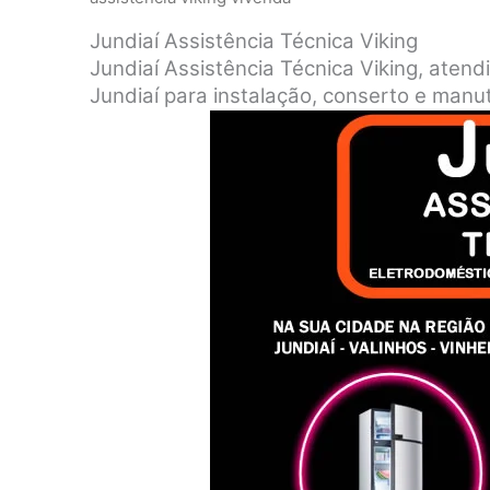
Jundiaí Assistência Técnica Viking
Jundiaí Assistência Técnica Viking, atend
Jundiaí para instalação, conserto e manu