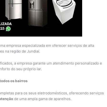
ma empresa especializada em oferecer serviços de alta
es na região de Jundiaí.
ificados, a empresa garante um atendimento personalizado e
forto do seu próprio lar.
todos os bairros
completas para os seus eletrodomésticos, oferecendo serviços
tenção
de uma ampla gama de aparelhos.