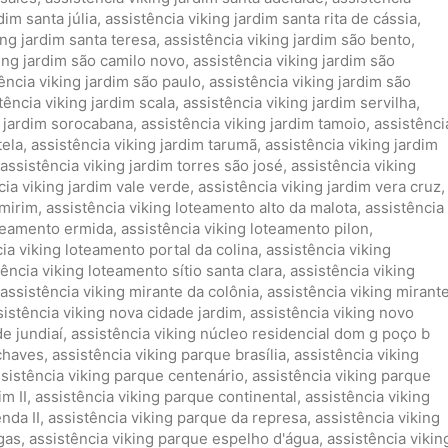
dim santa júlia
,
assistência viking jardim santa rita de cássia
,
ing jardim santa teresa
,
assistência viking jardim são bento
,
king jardim são camilo novo
,
assistência viking jardim são
ência viking jardim são paulo
,
assistência viking jardim são
tência viking jardim scala
,
assistência viking jardim servilha
,
g jardim sorocabana
,
assistência viking jardim tamoio
,
assistênci
tela
,
assistência viking jardim tarumã
,
assistência viking jardim
assistência viking jardim torres são josé
,
assistência viking
cia viking jardim vale verde
,
assistência viking jardim vera cruz
,
 mirim
,
assistência viking loteamento alto da malota
,
assistência
oteamento ermida
,
assistência viking loteamento pilon
,
ia viking loteamento portal da colina
,
assistência viking
tência viking loteamento sítio santa clara
,
assistência viking
assistência viking mirante da colônia
,
assistência viking mirant
sistência viking nova cidade jardim
,
assistência viking novo
de jundiaí
,
assistência viking núcleo residencial dom g poço b
 chaves
,
assistência viking parque brasília
,
assistência viking
sistência viking parque centenário
,
assistência viking parque
m II
,
assistência viking parque continental
,
assistência viking
nda II
,
assistência viking parque da represa
,
assistência viking
gas
,
assistência viking parque espelho d'água
,
assistência vikin