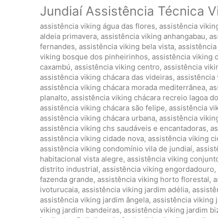
Jundiaí Assistência Técnica V
assistência viking água das flores
,
assistência viki
aldeia primavera
,
assistência viking anhangabau
,
as
fernandes
,
assistência viking bela vista
,
assistência 
viking bosque dos pinheirinhos
,
assistência viking 
caxambú
,
assistência viking centro
,
assistência vik
assistência viking chácara das videiras
,
assistência 
assistência viking chácara morada mediterrânea
,
as
planalto
,
assistência viking chácara recreio lagoa d
assistência viking chácara são felipe
,
assistência vi
assistência viking chácara urbana
,
assistência viki
assistência viking chs saudáveis e encantadoras
,
as
assistência viking cidade nova
,
assistência viking 
assistência viking condomínio vila de jundiaí
,
assist
habitacional vista alegre
,
assistência viking conjunto
distrito industrial
,
assistência viking engordadouro
,
fazenda grande
,
assistência viking horto florestal
,
a
ivoturucaia
,
assistência viking jardim adélia
,
assistê
assistência viking jardim ângela
,
assistência viking
viking jardim bandeiras
,
assistência viking jardim bi