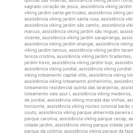
quintas das videiras
,
assistência viking jardim roma
sagrado coração de jesus
,
assistência viking jardim
viking jardim santa gertrudes
,
assistência viking jar
assistência viking jardim santa rosa
,
assistência vik
assistência viking jardim são camilo
,
assistência vi
marcus
,
assistência viking jardim são miguel
,
assist
vicente
,
assistência viking jardim sarapiranga
,
assis
assistência viking jardim shangai
,
assistência vikin
viking jardim tannus
,
assistência viking jardim taran
tereza cristina
,
assistência viking jardim tiradentes
,
jardim trevo
,
assistência viking jardim tupi
,
assistên
assistência viking jundiaí
,
assistência viking jundiaí
viking loteamento capital ville
,
assistência viking l
assistência viking loteamento pinheirinho
,
assistênc
loteamento residencial quinta das laranjeiras
,
assis
loteamento vale azul I
,
assistência viking medeiros
,
de jundiaí
,
assistência viking morada das vinhas
,
as
horizonte
,
assistência viking núcleo colonial barão 
couto
,
assistência viking parque almerinda pereira
parque carolina
,
assistência viking parque cecap
,
as
cidade jardim
,
assistência viking parque cidade jardi
parque da colônia
,
assistência viking parque da faze