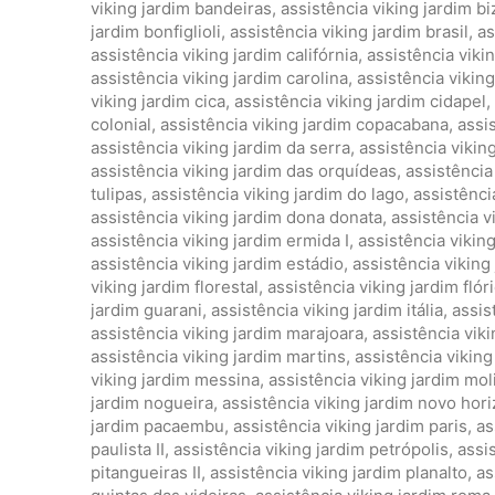
viking jardim bandeiras
,
assistência viking jardim bi
jardim bonfiglioli
,
assistência viking jardim brasil
,
as
assistência viking jardim califórnia
,
assistência viki
assistência viking jardim carolina
,
assistência vikin
viking jardim cica
,
assistência viking jardim cidapel
,
colonial
,
assistência viking jardim copacabana
,
assis
assistência viking jardim da serra
,
assistência vikin
assistência viking jardim das orquídeas
,
assistência
tulipas
,
assistência viking jardim do lago
,
assistência
assistência viking jardim dona donata
,
assistência v
assistência viking jardim ermida I
,
assistência viking
assistência viking jardim estádio
,
assistência viking
viking jardim florestal
,
assistência viking jardim flór
jardim guarani
,
assistência viking jardim itália
,
assis
assistência viking jardim marajoara
,
assistência vik
assistência viking jardim martins
,
assistência viking
viking jardim messina
,
assistência viking jardim mol
jardim nogueira
,
assistência viking jardim novo hor
jardim pacaembu
,
assistência viking jardim paris
,
as
paulista II
,
assistência viking jardim petrópolis
,
assi
pitangueiras II
,
assistência viking jardim planalto
,
as