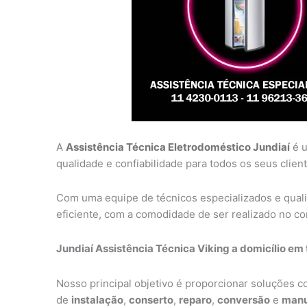
A
Assistência Técnica Eletrodoméstico Jundiaí
é u
qualidade e confiabilidade para todos os seus client
Com uma equipe de técnicos especializados e qual
eficiente, com a comodidade de ser realizado no con
Jundiaí Assistência Técnica Viking a domicílio em 
Nosso principal objetivo é proporcionar soluções 
de
instalação
,
conserto
,
reparo
,
conversão
e
manu