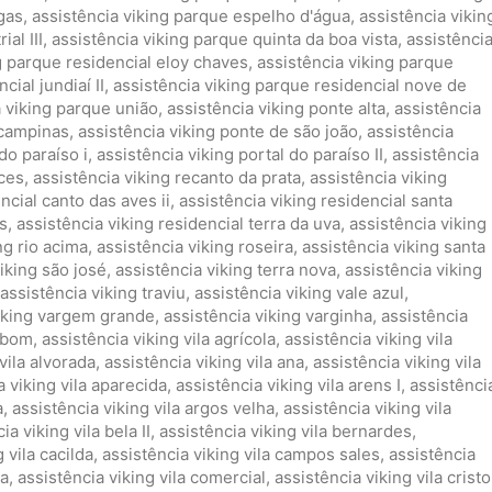
gas
,
assistência viking parque espelho d'água
,
assistência vikin
al III
,
assistência viking parque quinta da boa vista
,
assistênci
g parque residencial eloy chaves
,
assistência viking parque
cial jundiaí II
,
assistência viking parque residencial nove de
a viking parque união
,
assistência viking ponte alta
,
assistência
 campinas
,
assistência viking ponte de são joão
,
assistência
do paraíso i
,
assistência viking portal do paraíso II
,
assistência
nces
,
assistência viking recanto da prata
,
assistência viking
ncial canto das aves ii
,
assistência viking residencial santa
s
,
assistência viking residencial terra da uva
,
assistência viking
ng rio acima
,
assistência viking roseira
,
assistência viking santa
iking são josé
,
assistência viking terra nova
,
assistência viking
assistência viking traviu
,
assistência viking vale azul
,
viking vargem grande
,
assistência viking varginha
,
assistência
ambom
,
assistência viking vila agrícola
,
assistência viking vila
vila alvorada
,
assistência viking vila ana
,
assistência viking vila
a viking vila aparecida
,
assistência viking vila arens I
,
assistênci
a
,
assistência viking vila argos velha
,
assistência viking vila
ia viking vila bela II
,
assistência viking vila bernardes
,
 vila cacilda
,
assistência viking vila campos sales
,
assistência
ia
,
assistência viking vila comercial
,
assistência viking vila cristo