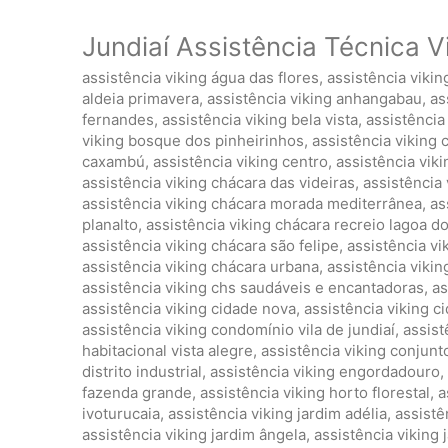
Jundiaí Assistência Técnica V
assistência viking água das flores
,
assistência viki
aldeia primavera
,
assistência viking anhangabau
,
as
fernandes
,
assistência viking bela vista
,
assistência 
viking bosque dos pinheirinhos
,
assistência viking 
caxambú
,
assistência viking centro
,
assistência vik
assistência viking chácara das videiras
,
assistência 
assistência viking chácara morada mediterrânea
,
as
planalto
,
assistência viking chácara recreio lagoa d
assistência viking chácara são felipe
,
assistência vi
assistência viking chácara urbana
,
assistência viki
assistência viking chs saudáveis e encantadoras
,
as
assistência viking cidade nova
,
assistência viking 
assistência viking condomínio vila de jundiaí
,
assist
habitacional vista alegre
,
assistência viking conjunto
distrito industrial
,
assistência viking engordadouro
,
fazenda grande
,
assistência viking horto florestal
,
a
ivoturucaia
,
assistência viking jardim adélia
,
assistê
assistência viking jardim ângela
,
assistência viking