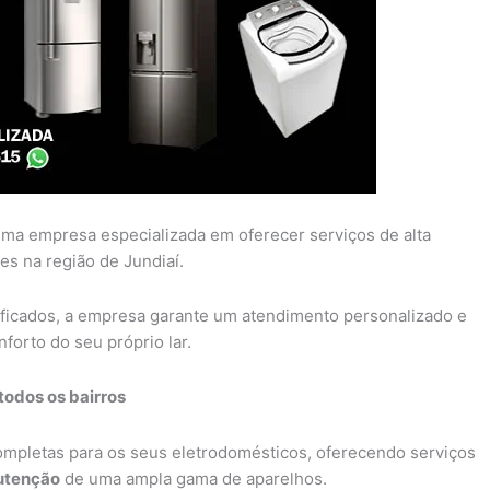
ma empresa especializada em oferecer serviços de alta
es na região de Jundiaí.
ificados, a empresa garante um atendimento personalizado e
forto do seu próprio lar.
todos os bairros
completas para os seus eletrodomésticos, oferecendo serviços
tenção
de uma ampla gama de aparelhos.