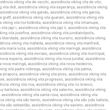
istência viking vila de vecchi
,
assistência viking vila de vito
,
 vila didi
,
assistência viking vila esperança
,
assistência viking
assistência viking vila galvão
,
assistência viking vila garcia
,
a graff
,
assistência viking vila guarani
,
assistência viking vila
a viking vila hortolândia
,
assistência viking vila inhamupe
,
vila japi i
,
assistência viking vila japi ii
,
assistência viking vila
king vila josefina
,
assistência viking vila jundiainópolis
,
la liberdade
,
assistência viking vila loureiro
,
assistência viking
tência viking vila mafalda
,
assistência viking vila manfredi
,
vila maria luíza
,
assistência viking vila maringá
,
assistência
sistência viking vila moraes
,
assistência viking vila municipal
,
a nova esperia
,
assistência viking vila nova jundiaí
,
assistência
la nova maringá
,
assistência viking vila nova medeiros
,
iking vila padre nóbrega
,
assistência viking vila palma
,
la pirapora
,
assistência viking vila pires
,
assistência viking vila
bel
,
assistência viking vila progresso
,
assistência viking vila
ência viking vila rica
,
assistência viking vila rio branco
,
ruy barbosa
,
assistência viking vila salermo
,
assistência viking
,
assistência viking vila santa rosa
,
assistência viking vila
ia viking vila são bento
,
assistência viking vila são joão batista
,
vila são sebastião
,
assistência viking vila savieto
,
assistência