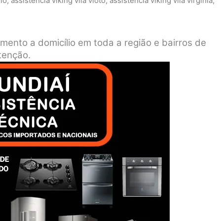
elo
,
assistência viking vila vioto
,
assistência viking vila virgínia
,
imento a domicílio em toda a região e bairros de
tenção.