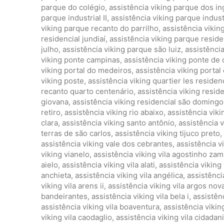
parque do colégio
,
assistência viking parque dos in
parque industrial II
,
assistência viking parque industri
viking parque recanto do parrilho
,
assistência vikin
residencial jundiaí
,
assistência viking parque residen
julho
,
assistência viking parque são luiz
,
assistênci
viking ponte campinas
,
assistência viking ponte de
viking portal do medeiros
,
assistência viking portal 
viking poste
,
assistência viking quartier les reside
recanto quarto centenário
,
assistência viking reside
giovana
,
assistência viking residencial são domingo
retiro
,
assistência viking rio abaixo
,
assistência viki
clara
,
assistência viking santo antônio
,
assistência v
terras de são carlos
,
assistência viking tijuco preto
,
assistência viking vale dos cebrantes
,
assistência 
viking vianelo
,
assistência viking vila agostinho z
aielo
,
assistência viking vila alati
,
assistência viking 
anchieta
,
assistência viking vila angélica
,
assistênci
viking vila arens ii
,
assistência viking vila argos nov
bandeirantes
,
assistência viking vila bela i
,
assistênc
assistência viking vila boaventura
,
assistência viking
viking vila caodaglio
,
assistência viking vila cidadan