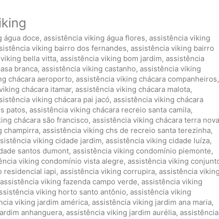
iking
ng água doce
,
assistência viking água flores
,
assistência viking
sistência viking bairro dos fernandes
,
assistência viking bairro
viking bella vitta
,
assistência viking bom jardim
,
assistência
casa branca
,
assistência viking castanho
,
assistência viking
ing chácara aeroporto
,
assistência viking chácara companheiros
,
viking chácara itamar
,
assistência viking chácara malota
,
sistência viking chácara pai jacó
,
assistência viking chácara
os patos
,
assistência viking chácara recreio santa camila
,
king chácara são francisco
,
assistência viking chácara terra nov
ng champirra
,
assistência viking chs de recreio santa terezinha
,
sistência viking cidade jardim
,
assistência viking cidade luíza
,
cidade santos dumont
,
assistência viking condomínio piemonte
,
ência viking condomínio vista alegre
,
assistência viking conjunt
 residencial iapi
,
assistência viking corrupira
,
assistência vikin
assistência viking fazenda campo verde
,
assistência viking
ssistência viking horto santo antônio
,
assistência viking
ncia viking jardim américa
,
assistência viking jardim ana maria
,
 jardim anhanguera
,
assistência viking jardim aurélia
,
assistência