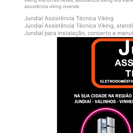
viking vila torres neves
,
assistência viking vila vian
assistência viking vivenda
Jundiaí Assistência Técnica Viking
Jundiaí Assistência Técnica Viking, atend
Jundiaí para instalação, conserto e manu