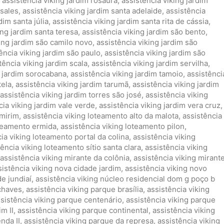
,
assistência viking jardim rosaura
,
assistência viking jardim
 sales
,
assistência viking jardim santa adelaide
,
assistência
dim santa júlia
,
assistência viking jardim santa rita de cássia
,
ing jardim santa teresa
,
assistência viking jardim são bento
,
king jardim são camilo novo
,
assistência viking jardim são
ência viking jardim são paulo
,
assistência viking jardim são
tência viking jardim scala
,
assistência viking jardim servilha
,
g jardim sorocabana
,
assistência viking jardim tamoio
,
assistênci
tela
,
assistência viking jardim tarumã
,
assistência viking jardim
assistência viking jardim torres são josé
,
assistência viking
cia viking jardim vale verde
,
assistência viking jardim vera cruz
,
 mirim
,
assistência viking loteamento alto da malota
,
assistência
oteamento ermida
,
assistência viking loteamento pilon
,
ia viking loteamento portal da colina
,
assistência viking
tência viking loteamento sítio santa clara
,
assistência viking
assistência viking mirante da colônia
,
assistência viking mirant
sistência viking nova cidade jardim
,
assistência viking novo
de jundiaí
,
assistência viking núcleo residencial dom g poço b
 chaves
,
assistência viking parque brasília
,
assistência viking
sistência viking parque centenário
,
assistência viking parque
m II
,
assistência viking parque continental
,
assistência viking
nda II
,
assistência viking parque da represa
,
assistência viking