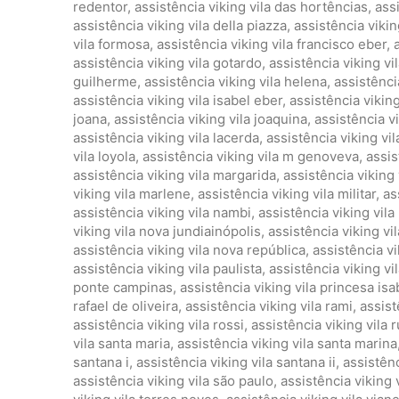
redentor
,
assistência viking vila das hortências
,
ass
assistência viking vila della piazza
,
assistência viking
vila formosa
,
assistência viking vila francisco eber
,
assistência viking vila gotardo
,
assistência viking vil
guilherme
,
assistência viking vila helena
,
assistênci
assistência viking vila isabel eber
,
assistência viking 
joana
,
assistência viking vila joaquina
,
assistência vi
assistência viking vila lacerda
,
assistência viking vi
vila loyola
,
assistência viking vila m genoveva
,
assis
assistência viking vila margarida
,
assistência viking 
viking vila marlene
,
assistência viking vila militar
,
as
assistência viking vila nambi
,
assistência viking vil
viking vila nova jundiainópolis
,
assistência viking vi
assistência viking vila nova república
,
assistência v
assistência viking vila paulista
,
assistência viking vi
ponte campinas
,
assistência viking vila princesa isa
rafael de oliveira
,
assistência viking vila rami
,
assist
assistência viking vila rossi
,
assistência viking vila 
vila santa maria
,
assistência viking vila santa marina
santana i
,
assistência viking vila santana ii
,
assistênc
assistência viking vila são paulo
,
assistência viking 