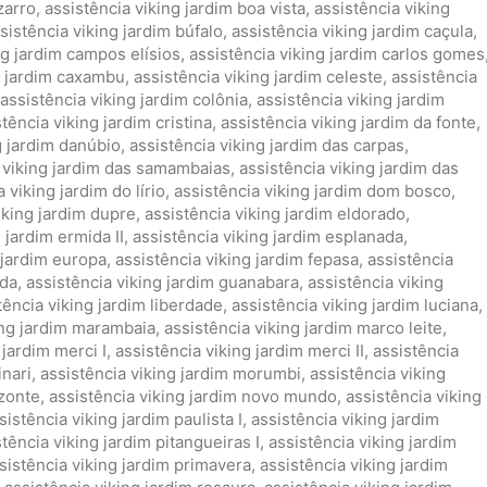
zarro
,
assistência viking jardim boa vista
,
assistência viking
sistência viking jardim búfalo
,
assistência viking jardim caçula
,
ng jardim campos elísios
,
assistência viking jardim carlos gomes
g jardim caxambu
,
assistência viking jardim celeste
,
assistência
assistência viking jardim colônia
,
assistência viking jardim
tência viking jardim cristina
,
assistência viking jardim da fonte
,
g jardim danúbio
,
assistência viking jardim das carpas
,
 viking jardim das samambaias
,
assistência viking jardim das
 viking jardim do lírio
,
assistência viking jardim dom bosco
,
iking jardim dupre
,
assistência viking jardim eldorado
,
 jardim ermida II
,
assistência viking jardim esplanada
,
 jardim europa
,
assistência viking jardim fepasa
,
assistência
ida
,
assistência viking jardim guanabara
,
assistência viking
tência viking jardim liberdade
,
assistência viking jardim luciana
,
ing jardim marambaia
,
assistência viking jardim marco leite
,
 jardim merci I
,
assistência viking jardim merci II
,
assistência
inari
,
assistência viking jardim morumbi
,
assistência viking
izonte
,
assistência viking jardim novo mundo
,
assistência viking
sistência viking jardim paulista I
,
assistência viking jardim
stência viking jardim pitangueiras I
,
assistência viking jardim
sistência viking jardim primavera
,
assistência viking jardim