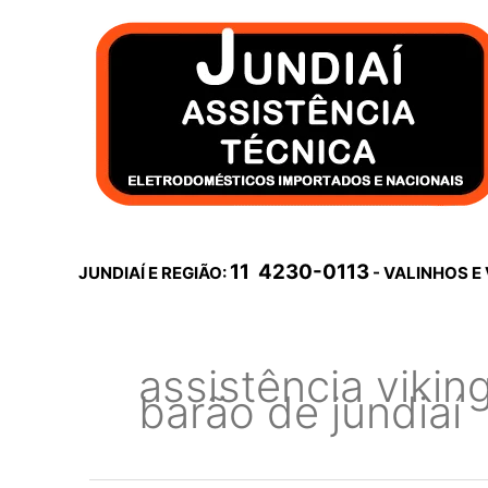
Ir
para
o
conteúdo
11 4230-0113
JUNDIAÍ E REGIÃO:
- VALINHOS E
assistência vikin
barão de jundiaí