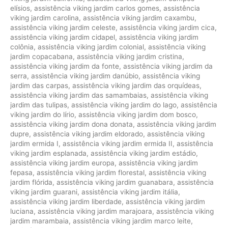
elísios
,
assistência viking jardim carlos gomes
,
assistência
viking jardim carolina
,
assistência viking jardim caxambu
,
assistência viking jardim celeste
,
assistência viking jardim cica
,
assistência viking jardim cidapel
,
assistência viking jardim
colônia
,
assistência viking jardim colonial
,
assistência viking
jardim copacabana
,
assistência viking jardim cristina
,
assistência viking jardim da fonte
,
assistência viking jardim da
serra
,
assistência viking jardim danúbio
,
assistência viking
jardim das carpas
,
assistência viking jardim das orquídeas
,
assistência viking jardim das samambaias
,
assistência viking
jardim das tulipas
,
assistência viking jardim do lago
,
assistência
viking jardim do lírio
,
assistência viking jardim dom bosco
,
assistência viking jardim dona donata
,
assistência viking jardim
dupre
,
assistência viking jardim eldorado
,
assistência viking
jardim ermida I
,
assistência viking jardim ermida II
,
assistência
viking jardim esplanada
,
assistência viking jardim estádio
,
assistência viking jardim europa
,
assistência viking jardim
fepasa
,
assistência viking jardim florestal
,
assistência viking
jardim flórida
,
assistência viking jardim guanabara
,
assistência
viking jardim guarani
,
assistência viking jardim itália
,
assistência viking jardim liberdade
,
assistência viking jardim
luciana
,
assistência viking jardim marajoara
,
assistência viking
jardim marambaia
,
assistência viking jardim marco leite
,