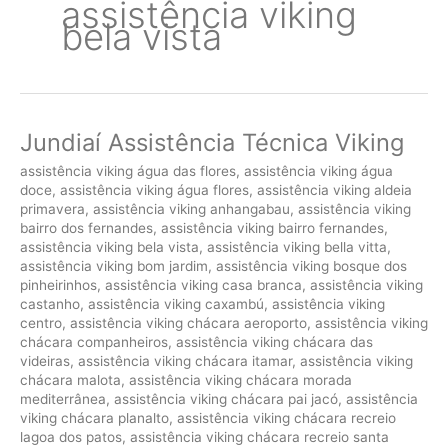
assistência viking
bela vista
Jundiaí Assistência Técnica Viking
assistência viking água das flores
,
assistência viking água
doce
,
assistência viking água flores
,
assistência viking aldeia
primavera
,
assistência viking anhangabau
,
assistência viking
bairro dos fernandes
,
assistência viking bairro fernandes
,
assistência viking bela vista
,
assistência viking bella vitta
,
assistência viking bom jardim
,
assistência viking bosque dos
pinheirinhos
,
assistência viking casa branca
,
assistência viking
castanho
,
assistência viking caxambú
,
assistência viking
centro
,
assistência viking chácara aeroporto
,
assistência viking
chácara companheiros
,
assistência viking chácara das
videiras
,
assistência viking chácara itamar
,
assistência viking
chácara malota
,
assistência viking chácara morada
mediterrânea
,
assistência viking chácara pai jacó
,
assistência
viking chácara planalto
,
assistência viking chácara recreio
lagoa dos patos
,
assistência viking chácara recreio santa