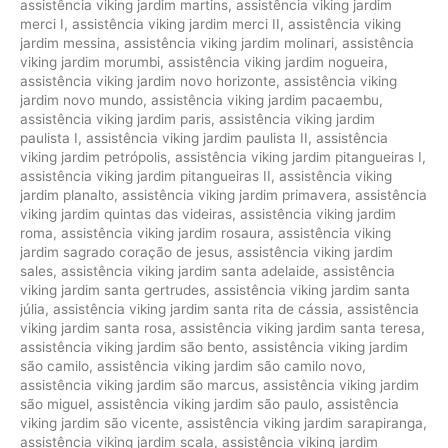
assistência viking jardim martins
,
assistência viking jardim
merci I
,
assistência viking jardim merci II
,
assistência viking
jardim messina
,
assistência viking jardim molinari
,
assistência
viking jardim morumbi
,
assistência viking jardim nogueira
,
assistência viking jardim novo horizonte
,
assistência viking
jardim novo mundo
,
assistência viking jardim pacaembu
,
assistência viking jardim paris
,
assistência viking jardim
paulista I
,
assistência viking jardim paulista II
,
assistência
viking jardim petrópolis
,
assistência viking jardim pitangueiras I
,
assistência viking jardim pitangueiras II
,
assistência viking
jardim planalto
,
assistência viking jardim primavera
,
assistência
viking jardim quintas das videiras
,
assistência viking jardim
roma
,
assistência viking jardim rosaura
,
assistência viking
jardim sagrado coração de jesus
,
assistência viking jardim
sales
,
assistência viking jardim santa adelaide
,
assistência
viking jardim santa gertrudes
,
assistência viking jardim santa
júlia
,
assistência viking jardim santa rita de cássia
,
assistência
viking jardim santa rosa
,
assistência viking jardim santa teresa
,
assistência viking jardim são bento
,
assistência viking jardim
são camilo
,
assistência viking jardim são camilo novo
,
assistência viking jardim são marcus
,
assistência viking jardim
são miguel
,
assistência viking jardim são paulo
,
assistência
viking jardim são vicente
,
assistência viking jardim sarapiranga
,
assistência viking jardim scala
,
assistência viking jardim