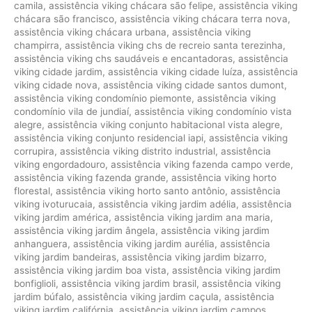
camila
,
assistência viking chácara são felipe
,
assistência viking
chácara são francisco
,
assistência viking chácara terra nova
,
assistência viking chácara urbana
,
assistência viking
champirra
,
assistência viking chs de recreio santa terezinha
,
assistência viking chs saudáveis e encantadoras
,
assistência
viking cidade jardim
,
assistência viking cidade luíza
,
assistência
viking cidade nova
,
assistência viking cidade santos dumont
,
assistência viking condomínio piemonte
,
assistência viking
condomínio vila de jundiaí
,
assistência viking condomínio vista
alegre
,
assistência viking conjunto habitacional vista alegre
,
assistência viking conjunto residencial iapi
,
assistência viking
corrupira
,
assistência viking distrito industrial
,
assistência
viking engordadouro
,
assistência viking fazenda campo verde
,
assistência viking fazenda grande
,
assistência viking horto
florestal
,
assistência viking horto santo antônio
,
assistência
viking ivoturucaia
,
assistência viking jardim adélia
,
assistência
viking jardim américa
,
assistência viking jardim ana maria
,
assistência viking jardim ângela
,
assistência viking jardim
anhanguera
,
assistência viking jardim aurélia
,
assistência
viking jardim bandeiras
,
assistência viking jardim bizarro
,
assistência viking jardim boa vista
,
assistência viking jardim
bonfiglioli
,
assistência viking jardim brasil
,
assistência viking
jardim búfalo
,
assistência viking jardim caçula
,
assistência
viking jardim califórnia
,
assistência viking jardim campos