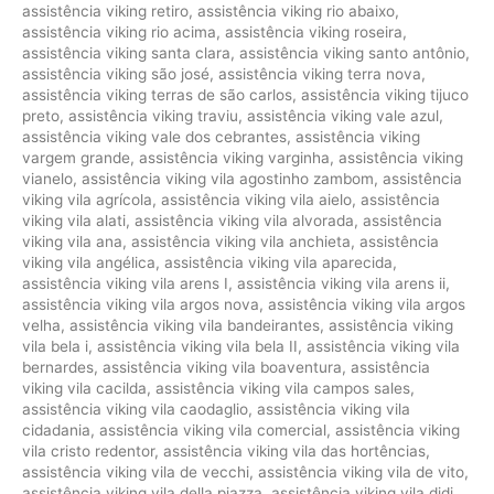
assistência viking retiro
,
assistência viking rio abaixo
,
assistência viking rio acima
,
assistência viking roseira
,
assistência viking santa clara
,
assistência viking santo antônio
,
assistência viking são josé
,
assistência viking terra nova
,
assistência viking terras de são carlos
,
assistência viking tijuco
preto
,
assistência viking traviu
,
assistência viking vale azul
,
assistência viking vale dos cebrantes
,
assistência viking
vargem grande
,
assistência viking varginha
,
assistência viking
vianelo
,
assistência viking vila agostinho zambom
,
assistência
viking vila agrícola
,
assistência viking vila aielo
,
assistência
viking vila alati
,
assistência viking vila alvorada
,
assistência
viking vila ana
,
assistência viking vila anchieta
,
assistência
viking vila angélica
,
assistência viking vila aparecida
,
assistência viking vila arens I
,
assistência viking vila arens ii
,
assistência viking vila argos nova
,
assistência viking vila argos
velha
,
assistência viking vila bandeirantes
,
assistência viking
vila bela i
,
assistência viking vila bela II
,
assistência viking vila
bernardes
,
assistência viking vila boaventura
,
assistência
viking vila cacilda
,
assistência viking vila campos sales
,
assistência viking vila caodaglio
,
assistência viking vila
cidadania
,
assistência viking vila comercial
,
assistência viking
vila cristo redentor
,
assistência viking vila das hortências
,
assistência viking vila de vecchi
,
assistência viking vila de vito
,
assistência viking vila della piazza
,
assistência viking vila didi
,