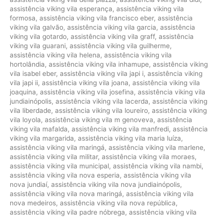
assistência viking vila esperança
,
assistência viking vila
formosa
,
assistência viking vila francisco eber
,
assistência
viking vila galvão
,
assistência viking vila garcia
,
assistência
viking vila gotardo
,
assistência viking vila graff
,
assistência
viking vila guarani
,
assistência viking vila guilherme
,
assistência viking vila helena
,
assistência viking vila
hortolândia
,
assistência viking vila inhamupe
,
assistência viking
vila isabel eber
,
assistência viking vila japi i
,
assistência viking
vila japi ii
,
assistência viking vila joana
,
assistência viking vila
joaquina
,
assistência viking vila josefina
,
assistência viking vila
jundiainópolis
,
assistência viking vila lacerda
,
assistência viking
vila liberdade
,
assistência viking vila loureiro
,
assistência viking
vila loyola
,
assistência viking vila m genoveva
,
assistência
viking vila mafalda
,
assistência viking vila manfredi
,
assistência
viking vila margarida
,
assistência viking vila maria luíza
,
assistência viking vila maringá
,
assistência viking vila marlene
,
assistência viking vila militar
,
assistência viking vila moraes
,
assistência viking vila municipal
,
assistência viking vila nambi
,
assistência viking vila nova esperia
,
assistência viking vila
nova jundiaí
,
assistência viking vila nova jundiainópolis
,
assistência viking vila nova maringá
,
assistência viking vila
nova medeiros
,
assistência viking vila nova república
,
assistência viking vila padre nóbrega
,
assistência viking vila