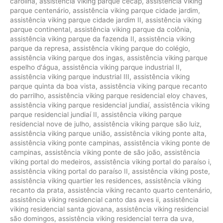
carolina
,
assistência viking parque cecap
,
assistência viking
parque centenário
,
assistência viking parque cidade jardim
,
assistência viking parque cidade jardim II
,
assistência viking
parque continental
,
assistência viking parque da colônia
,
assistência viking parque da fazenda II
,
assistência viking
parque da represa
,
assistência viking parque do colégio
,
assistência viking parque dos ingas
,
assistência viking parque
espelho d'água
,
assistência viking parque industrial II
,
assistência viking parque industrial III
,
assistência viking
parque quinta da boa vista
,
assistência viking parque recanto
do parrilho
,
assistência viking parque residencial eloy chaves
,
assistência viking parque residencial jundiaí
,
assistência viking
parque residencial jundiaí II
,
assistência viking parque
residencial nove de julho
,
assistência viking parque são luiz
,
assistência viking parque união
,
assistência viking ponte alta
,
assistência viking ponte campinas
,
assistência viking ponte de
campinas
,
assistência viking ponte de são joão
,
assistência
viking portal do medeiros
,
assistência viking portal do paraíso i
,
assistência viking portal do paraíso II
,
assistência viking poste
,
assistência viking quartier les residences
,
assistência viking
recanto da prata
,
assistência viking recanto quarto centenário
,
assistência viking residencial canto das aves ii
,
assistência
viking residencial santa giovana
,
assistência viking residencial
são domingos
,
assistência viking residencial terra da uva
,