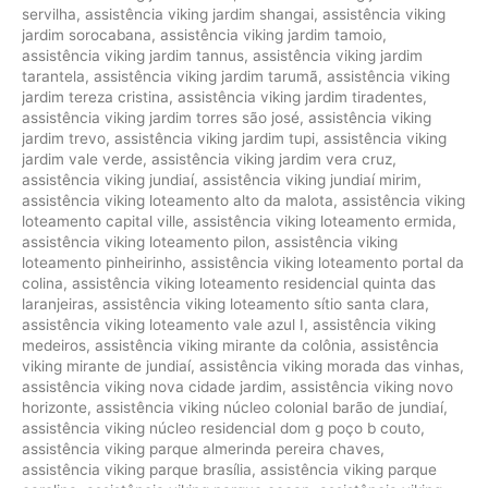
servilha
,
assistência viking jardim shangai
,
assistência viking
jardim sorocabana
,
assistência viking jardim tamoio
,
assistência viking jardim tannus
,
assistência viking jardim
tarantela
,
assistência viking jardim tarumã
,
assistência viking
jardim tereza cristina
,
assistência viking jardim tiradentes
,
assistência viking jardim torres são josé
,
assistência viking
jardim trevo
,
assistência viking jardim tupi
,
assistência viking
jardim vale verde
,
assistência viking jardim vera cruz
,
assistência viking jundiaí
,
assistência viking jundiaí mirim
,
assistência viking loteamento alto da malota
,
assistência viking
loteamento capital ville
,
assistência viking loteamento ermida
,
assistência viking loteamento pilon
,
assistência viking
loteamento pinheirinho
,
assistência viking loteamento portal da
colina
,
assistência viking loteamento residencial quinta das
laranjeiras
,
assistência viking loteamento sítio santa clara
,
assistência viking loteamento vale azul I
,
assistência viking
medeiros
,
assistência viking mirante da colônia
,
assistência
viking mirante de jundiaí
,
assistência viking morada das vinhas
,
assistência viking nova cidade jardim
,
assistência viking novo
horizonte
,
assistência viking núcleo colonial barão de jundiaí
,
assistência viking núcleo residencial dom g poço b couto
,
assistência viking parque almerinda pereira chaves
,
assistência viking parque brasília
,
assistência viking parque