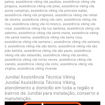
palma
,
assistência viking vila paulista
,
assistência viking vila
pirapora
,
assistência viking vila pires
,
assistência viking vila
ponte campinas
,
assistência viking vila princesa isabel
,
assistência viking vila progresso
,
assistência viking vila rafael
de oliveira
,
assistência viking vila rami
,
assistência viking vila
rica
,
assistência viking vila rio branco
,
assistência viking vila
rossi
,
assistência viking vila ruy barbosa
,
assistência viking vila
salermo
,
assistência viking vila santa maria
,
assistência viking
vila santa marina
,
assistência viking vila santa rosa
,
assistência viking vila santana i
,
assistência viking vila santana
ii
,
assistência viking vila são bento
,
assistência viking vila são
joão batista
,
assistência viking vila são paulo
,
assistência
viking vila são sebastião
,
assistência viking vila savieto
,
assistência viking vila torres neves
,
assistência viking vila
vianelo
,
assistência viking vila vioto
,
assistência viking vila
virgínia
,
assistência viking vivenda
Jundiaí Assistência Técnica Viking
Jundiaí Assistência Técnica Viking,
atendimento a domicílio em toda a região e
bairros de Jundiaí para instalação, conserto e
manutenção.