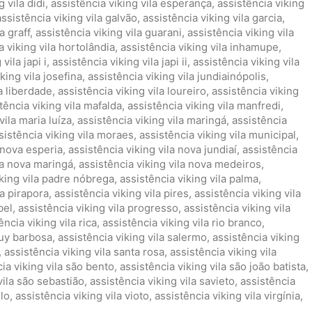
 vila didi
,
assistência viking vila esperança
,
assistência viking
assistência viking vila galvão
,
assistência viking vila garcia
,
a graff
,
assistência viking vila guarani
,
assistência viking vila
a viking vila hortolândia
,
assistência viking vila inhamupe
,
vila japi i
,
assistência viking vila japi ii
,
assistência viking vila
king vila josefina
,
assistência viking vila jundiainópolis
,
la liberdade
,
assistência viking vila loureiro
,
assistência viking
tência viking vila mafalda
,
assistência viking vila manfredi
,
vila maria luíza
,
assistência viking vila maringá
,
assistência
sistência viking vila moraes
,
assistência viking vila municipal
,
a nova esperia
,
assistência viking vila nova jundiaí
,
assistência
la nova maringá
,
assistência viking vila nova medeiros
,
iking vila padre nóbrega
,
assistência viking vila palma
,
la pirapora
,
assistência viking vila pires
,
assistência viking vila
bel
,
assistência viking vila progresso
,
assistência viking vila
ência viking vila rica
,
assistência viking vila rio branco
,
ruy barbosa
,
assistência viking vila salermo
,
assistência viking
,
assistência viking vila santa rosa
,
assistência viking vila
ia viking vila são bento
,
assistência viking vila são joão batista
,
vila são sebastião
,
assistência viking vila savieto
,
assistência
elo
,
assistência viking vila vioto
,
assistência viking vila virgínia
,