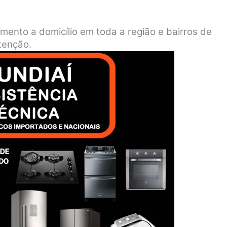
imento a domicílio em toda a região e bairros de
tenção.