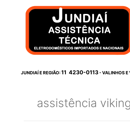
Ir
para
o
conteúdo
11 4230-0113
JUNDIAÍ E REGIÃO:
- VALINHOS E
assistência vikin