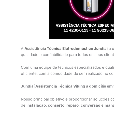
A
Assistência Técnica Eletrodoméstico Jundiaí
é u
qualidade e confiabilidade para todos os seus client
Com uma equipe de técnicos especializados e qual
eficiente, com a comodidade de ser realizado no con
Jundiaí Assistência Técnica Viking a domicílio em 
Nosso principal objetivo é proporcionar soluções 
de
instalação
,
conserto
,
reparo
,
conversão
e
manu