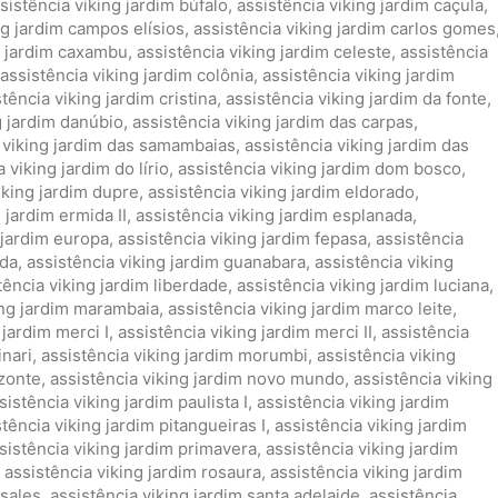
sistência viking jardim búfalo
,
assistência viking jardim caçula
,
ng jardim campos elísios
,
assistência viking jardim carlos gomes
g jardim caxambu
,
assistência viking jardim celeste
,
assistência
assistência viking jardim colônia
,
assistência viking jardim
tência viking jardim cristina
,
assistência viking jardim da fonte
,
g jardim danúbio
,
assistência viking jardim das carpas
,
 viking jardim das samambaias
,
assistência viking jardim das
 viking jardim do lírio
,
assistência viking jardim dom bosco
,
iking jardim dupre
,
assistência viking jardim eldorado
,
 jardim ermida II
,
assistência viking jardim esplanada
,
 jardim europa
,
assistência viking jardim fepasa
,
assistência
ida
,
assistência viking jardim guanabara
,
assistência viking
tência viking jardim liberdade
,
assistência viking jardim luciana
,
ing jardim marambaia
,
assistência viking jardim marco leite
,
 jardim merci I
,
assistência viking jardim merci II
,
assistência
inari
,
assistência viking jardim morumbi
,
assistência viking
izonte
,
assistência viking jardim novo mundo
,
assistência viking
sistência viking jardim paulista I
,
assistência viking jardim
stência viking jardim pitangueiras I
,
assistência viking jardim
sistência viking jardim primavera
,
assistência viking jardim
,
assistência viking jardim rosaura
,
assistência viking jardim
 sales
,
assistência viking jardim santa adelaide
,
assistência