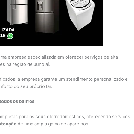
ma empresa especializada em oferecer serviços de alta
es na região de Jundiaí.
ificados, a empresa garante um atendimento personalizado e
forto do seu próprio lar.
todos os bairros
completas para os seus eletrodomésticos, oferecendo serviços
tenção
de uma ampla gama de aparelhos.