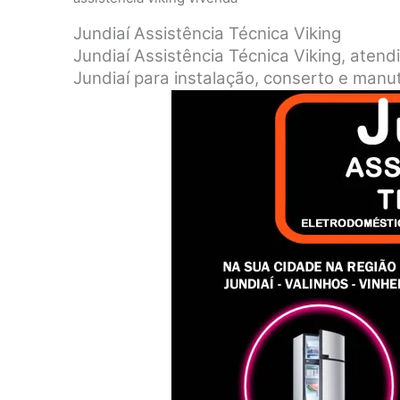
Jundiaí Assistência Técnica Viking
Jundiaí Assistência Técnica Viking, atend
Jundiaí para instalação, conserto e manu