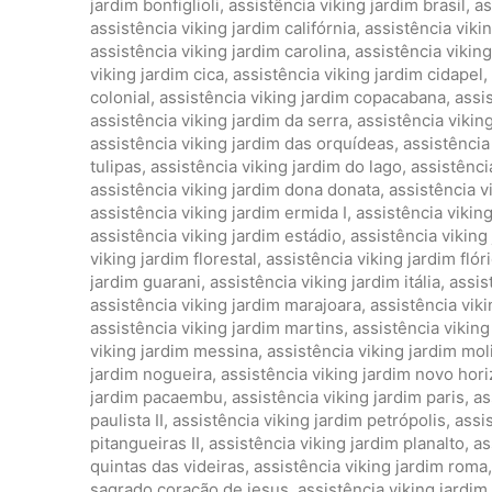
jardim bonfiglioli
,
assistência viking jardim brasil
,
as
assistência viking jardim califórnia
,
assistência viki
assistência viking jardim carolina
,
assistência vikin
viking jardim cica
,
assistência viking jardim cidapel
,
colonial
,
assistência viking jardim copacabana
,
assis
assistência viking jardim da serra
,
assistência vikin
assistência viking jardim das orquídeas
,
assistência
tulipas
,
assistência viking jardim do lago
,
assistência
assistência viking jardim dona donata
,
assistência v
assistência viking jardim ermida I
,
assistência viking
assistência viking jardim estádio
,
assistência viking
viking jardim florestal
,
assistência viking jardim flór
jardim guarani
,
assistência viking jardim itália
,
assis
assistência viking jardim marajoara
,
assistência vik
assistência viking jardim martins
,
assistência viking
viking jardim messina
,
assistência viking jardim mol
jardim nogueira
,
assistência viking jardim novo hor
jardim pacaembu
,
assistência viking jardim paris
,
as
paulista II
,
assistência viking jardim petrópolis
,
assi
pitangueiras II
,
assistência viking jardim planalto
,
as
quintas das videiras
,
assistência viking jardim roma
sagrado coração de jesus
,
assistência viking jardim