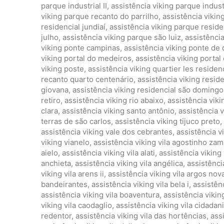
parque industrial II
,
assistência viking parque industri
viking parque recanto do parrilho
,
assistência vikin
residencial jundiaí
,
assistência viking parque residen
julho
,
assistência viking parque são luiz
,
assistênci
viking ponte campinas
,
assistência viking ponte de
viking portal do medeiros
,
assistência viking portal 
viking poste
,
assistência viking quartier les reside
recanto quarto centenário
,
assistência viking reside
giovana
,
assistência viking residencial são domingo
retiro
,
assistência viking rio abaixo
,
assistência viki
clara
,
assistência viking santo antônio
,
assistência v
terras de são carlos
,
assistência viking tijuco preto
,
assistência viking vale dos cebrantes
,
assistência 
viking vianelo
,
assistência viking vila agostinho z
aielo
,
assistência viking vila alati
,
assistência viking 
anchieta
,
assistência viking vila angélica
,
assistênci
viking vila arens ii
,
assistência viking vila argos nov
bandeirantes
,
assistência viking vila bela i
,
assistênc
assistência viking vila boaventura
,
assistência viking
viking vila caodaglio
,
assistência viking vila cidadan
redentor
,
assistência viking vila das hortências
,
ass