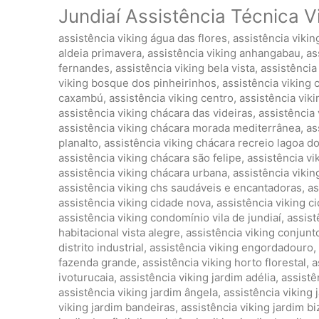
Jundiaí Assistência Técnica V
assistência viking água das flores
,
assistência viki
aldeia primavera
,
assistência viking anhangabau
,
as
fernandes
,
assistência viking bela vista
,
assistência 
viking bosque dos pinheirinhos
,
assistência viking 
caxambú
,
assistência viking centro
,
assistência vik
assistência viking chácara das videiras
,
assistência 
assistência viking chácara morada mediterrânea
,
as
planalto
,
assistência viking chácara recreio lagoa d
assistência viking chácara são felipe
,
assistência vi
assistência viking chácara urbana
,
assistência viki
assistência viking chs saudáveis e encantadoras
,
as
assistência viking cidade nova
,
assistência viking 
assistência viking condomínio vila de jundiaí
,
assist
habitacional vista alegre
,
assistência viking conjunto
distrito industrial
,
assistência viking engordadouro
,
fazenda grande
,
assistência viking horto florestal
,
a
ivoturucaia
,
assistência viking jardim adélia
,
assistê
assistência viking jardim ângela
,
assistência viking
viking jardim bandeiras
,
assistência viking jardim bi