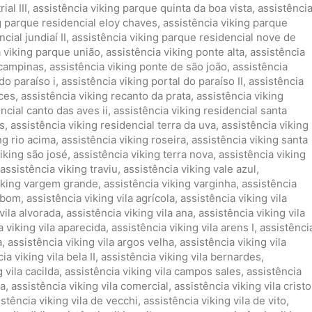
al III
,
assistência viking parque quinta da boa vista
,
assistênci
g parque residencial eloy chaves
,
assistência viking parque
cial jundiaí II
,
assistência viking parque residencial nove de
a viking parque união
,
assistência viking ponte alta
,
assistência
 campinas
,
assistência viking ponte de são joão
,
assistência
do paraíso i
,
assistência viking portal do paraíso II
,
assistência
nces
,
assistência viking recanto da prata
,
assistência viking
ncial canto das aves ii
,
assistência viking residencial santa
s
,
assistência viking residencial terra da uva
,
assistência viking
ng rio acima
,
assistência viking roseira
,
assistência viking santa
iking são josé
,
assistência viking terra nova
,
assistência viking
assistência viking traviu
,
assistência viking vale azul
,
viking vargem grande
,
assistência viking varginha
,
assistência
ambom
,
assistência viking vila agrícola
,
assistência viking vila
vila alvorada
,
assistência viking vila ana
,
assistência viking vila
a viking vila aparecida
,
assistência viking vila arens I
,
assistênci
a
,
assistência viking vila argos velha
,
assistência viking vila
ia viking vila bela II
,
assistência viking vila bernardes
,
 vila cacilda
,
assistência viking vila campos sales
,
assistência
ia
,
assistência viking vila comercial
,
assistência viking vila cristo
istência viking vila de vecchi
,
assistência viking vila de vito
,