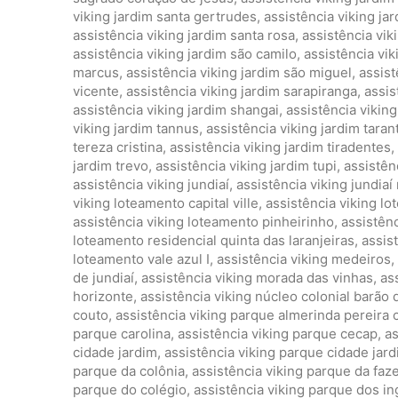
viking jardim santa gertrudes
,
assistência viking jar
assistência viking jardim santa rosa
,
assistência vik
assistência viking jardim são camilo
,
assistência vi
marcus
,
assistência viking jardim são miguel
,
assist
vicente
,
assistência viking jardim sarapiranga
,
assis
assistência viking jardim shangai
,
assistência vikin
viking jardim tannus
,
assistência viking jardim taran
tereza cristina
,
assistência viking jardim tiradentes
,
jardim trevo
,
assistência viking jardim tupi
,
assistên
assistência viking jundiaí
,
assistência viking jundiaí
viking loteamento capital ville
,
assistência viking l
assistência viking loteamento pinheirinho
,
assistênc
loteamento residencial quinta das laranjeiras
,
assis
loteamento vale azul I
,
assistência viking medeiros
,
de jundiaí
,
assistência viking morada das vinhas
,
as
horizonte
,
assistência viking núcleo colonial barão 
couto
,
assistência viking parque almerinda pereira
parque carolina
,
assistência viking parque cecap
,
as
cidade jardim
,
assistência viking parque cidade jardi
parque da colônia
,
assistência viking parque da faze
parque do colégio
,
assistência viking parque dos in