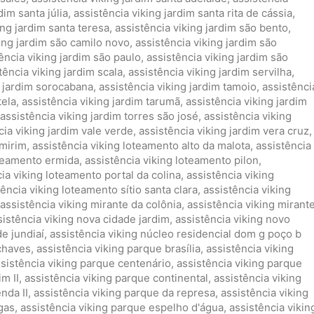
dim santa júlia
,
assistência viking jardim santa rita de cássia
,
ing jardim santa teresa
,
assistência viking jardim são bento
,
king jardim são camilo novo
,
assistência viking jardim são
ência viking jardim são paulo
,
assistência viking jardim são
tência viking jardim scala
,
assistência viking jardim servilha
,
g jardim sorocabana
,
assistência viking jardim tamoio
,
assistênci
tela
,
assistência viking jardim tarumã
,
assistência viking jardim
assistência viking jardim torres são josé
,
assistência viking
cia viking jardim vale verde
,
assistência viking jardim vera cruz
,
 mirim
,
assistência viking loteamento alto da malota
,
assistência
oteamento ermida
,
assistência viking loteamento pilon
,
ia viking loteamento portal da colina
,
assistência viking
tência viking loteamento sítio santa clara
,
assistência viking
assistência viking mirante da colônia
,
assistência viking mirant
sistência viking nova cidade jardim
,
assistência viking novo
de jundiaí
,
assistência viking núcleo residencial dom g poço b
 chaves
,
assistência viking parque brasília
,
assistência viking
sistência viking parque centenário
,
assistência viking parque
m II
,
assistência viking parque continental
,
assistência viking
nda II
,
assistência viking parque da represa
,
assistência viking
gas
,
assistência viking parque espelho d'água
,
assistência vikin