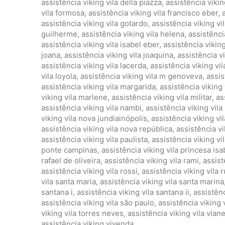
assistência viking vila della piazza
,
assistência viking
vila formosa
,
assistência viking vila francisco eber
,
assistência viking vila gotardo
,
assistência viking vil
guilherme
,
assistência viking vila helena
,
assistênci
assistência viking vila isabel eber
,
assistência viking 
joana
,
assistência viking vila joaquina
,
assistência vi
assistência viking vila lacerda
,
assistência viking vi
vila loyola
,
assistência viking vila m genoveva
,
assis
assistência viking vila margarida
,
assistência viking 
viking vila marlene
,
assistência viking vila militar
,
as
assistência viking vila nambi
,
assistência viking vil
viking vila nova jundiainópolis
,
assistência viking vi
assistência viking vila nova república
,
assistência v
assistência viking vila paulista
,
assistência viking vi
ponte campinas
,
assistência viking vila princesa isa
rafael de oliveira
,
assistência viking vila rami
,
assist
assistência viking vila rossi
,
assistência viking vila 
vila santa maria
,
assistência viking vila santa marina
santana i
,
assistência viking vila santana ii
,
assistênc
assistência viking vila são paulo
,
assistência viking 
viking vila torres neves
,
assistência viking vila vian
assistência viking vivenda