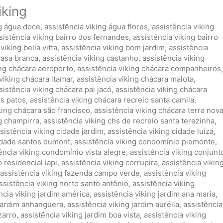
iking
ng água doce
,
assistência viking água flores
,
assistência viking
sistência viking bairro dos fernandes
,
assistência viking bairro
viking bella vitta
,
assistência viking bom jardim
,
assistência
casa branca
,
assistência viking castanho
,
assistência viking
ing chácara aeroporto
,
assistência viking chácara companheiros
,
viking chácara itamar
,
assistência viking chácara malota
,
sistência viking chácara pai jacó
,
assistência viking chácara
os patos
,
assistência viking chácara recreio santa camila
,
king chácara são francisco
,
assistência viking chácara terra nov
ng champirra
,
assistência viking chs de recreio santa terezinha
,
sistência viking cidade jardim
,
assistência viking cidade luíza
,
cidade santos dumont
,
assistência viking condomínio piemonte
,
ência viking condomínio vista alegre
,
assistência viking conjunt
 residencial iapi
,
assistência viking corrupira
,
assistência vikin
assistência viking fazenda campo verde
,
assistência viking
ssistência viking horto santo antônio
,
assistência viking
ncia viking jardim américa
,
assistência viking jardim ana maria
,
 jardim anhanguera
,
assistência viking jardim aurélia
,
assistência
zarro
,
assistência viking jardim boa vista
,
assistência viking