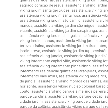
quintas das videiras
,
assistência viking jardim roma
sagrado coração de jesus
,
assistência viking jardim
viking jardim santa gertrudes
,
assistência viking jar
assistência viking jardim santa rosa
,
assistência vik
assistência viking jardim são camilo
,
assistência vi
marcus
,
assistência viking jardim são miguel
,
assist
vicente
,
assistência viking jardim sarapiranga
,
assis
assistência viking jardim shangai
,
assistência vikin
viking jardim tannus
,
assistência viking jardim taran
tereza cristina
,
assistência viking jardim tiradentes
,
jardim trevo
,
assistência viking jardim tupi
,
assistên
assistência viking jundiaí
,
assistência viking jundiaí
viking loteamento capital ville
,
assistência viking l
assistência viking loteamento pinheirinho
,
assistênc
loteamento residencial quinta das laranjeiras
,
assis
loteamento vale azul I
,
assistência viking medeiros
,
de jundiaí
,
assistência viking morada das vinhas
,
as
horizonte
,
assistência viking núcleo colonial barão 
couto
,
assistência viking parque almerinda pereira
parque carolina
,
assistência viking parque cecap
,
as
cidade jardim
,
assistência viking parque cidade jardi
parque da colônia
,
assistência viking parque da faze