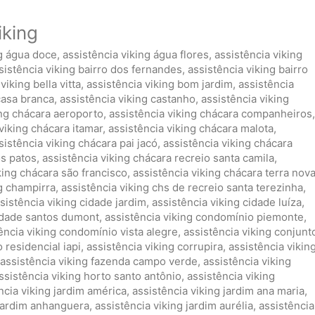
iking
ng água doce
,
assistência viking água flores
,
assistência viking
sistência viking bairro dos fernandes
,
assistência viking bairro
viking bella vitta
,
assistência viking bom jardim
,
assistência
casa branca
,
assistência viking castanho
,
assistência viking
ing chácara aeroporto
,
assistência viking chácara companheiros
,
viking chácara itamar
,
assistência viking chácara malota
,
sistência viking chácara pai jacó
,
assistência viking chácara
os patos
,
assistência viking chácara recreio santa camila
,
king chácara são francisco
,
assistência viking chácara terra nov
ng champirra
,
assistência viking chs de recreio santa terezinha
,
sistência viking cidade jardim
,
assistência viking cidade luíza
,
cidade santos dumont
,
assistência viking condomínio piemonte
,
ência viking condomínio vista alegre
,
assistência viking conjunt
 residencial iapi
,
assistência viking corrupira
,
assistência vikin
assistência viking fazenda campo verde
,
assistência viking
ssistência viking horto santo antônio
,
assistência viking
ncia viking jardim américa
,
assistência viking jardim ana maria
,
 jardim anhanguera
,
assistência viking jardim aurélia
,
assistência