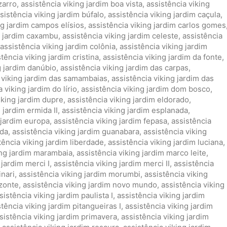
zarro
,
assistência viking jardim boa vista
,
assistência viking
sistência viking jardim búfalo
,
assistência viking jardim caçula
,
ng jardim campos elísios
,
assistência viking jardim carlos gomes
g jardim caxambu
,
assistência viking jardim celeste
,
assistência
assistência viking jardim colônia
,
assistência viking jardim
tência viking jardim cristina
,
assistência viking jardim da fonte
,
g jardim danúbio
,
assistência viking jardim das carpas
,
 viking jardim das samambaias
,
assistência viking jardim das
 viking jardim do lírio
,
assistência viking jardim dom bosco
,
iking jardim dupre
,
assistência viking jardim eldorado
,
 jardim ermida II
,
assistência viking jardim esplanada
,
 jardim europa
,
assistência viking jardim fepasa
,
assistência
ida
,
assistência viking jardim guanabara
,
assistência viking
tência viking jardim liberdade
,
assistência viking jardim luciana
,
ing jardim marambaia
,
assistência viking jardim marco leite
,
 jardim merci I
,
assistência viking jardim merci II
,
assistência
inari
,
assistência viking jardim morumbi
,
assistência viking
izonte
,
assistência viking jardim novo mundo
,
assistência viking
sistência viking jardim paulista I
,
assistência viking jardim
stência viking jardim pitangueiras I
,
assistência viking jardim
sistência viking jardim primavera
,
assistência viking jardim