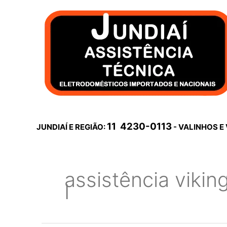
Ir
para
o
conteúdo
11 4230-0113
JUNDIAÍ E REGIÃO:
- VALINHOS E
assistência vikin
I