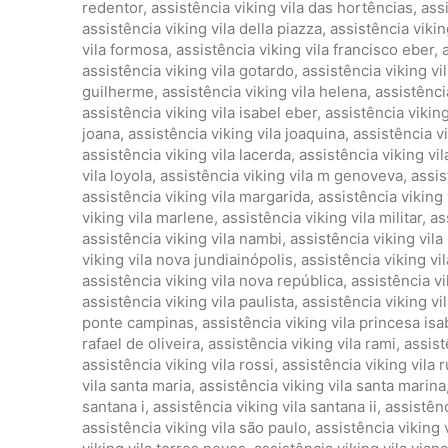
redentor
,
assistência viking vila das hortências
,
ass
assistência viking vila della piazza
,
assistência viking
vila formosa
,
assistência viking vila francisco eber
,
assistência viking vila gotardo
,
assistência viking vil
guilherme
,
assistência viking vila helena
,
assistênci
assistência viking vila isabel eber
,
assistência viking 
joana
,
assistência viking vila joaquina
,
assistência vi
assistência viking vila lacerda
,
assistência viking vi
vila loyola
,
assistência viking vila m genoveva
,
assis
assistência viking vila margarida
,
assistência viking 
viking vila marlene
,
assistência viking vila militar
,
as
assistência viking vila nambi
,
assistência viking vil
viking vila nova jundiainópolis
,
assistência viking vi
assistência viking vila nova república
,
assistência v
assistência viking vila paulista
,
assistência viking vi
ponte campinas
,
assistência viking vila princesa isa
rafael de oliveira
,
assistência viking vila rami
,
assist
assistência viking vila rossi
,
assistência viking vila 
vila santa maria
,
assistência viking vila santa marina
santana i
,
assistência viking vila santana ii
,
assistênc
assistência viking vila são paulo
,
assistência viking 