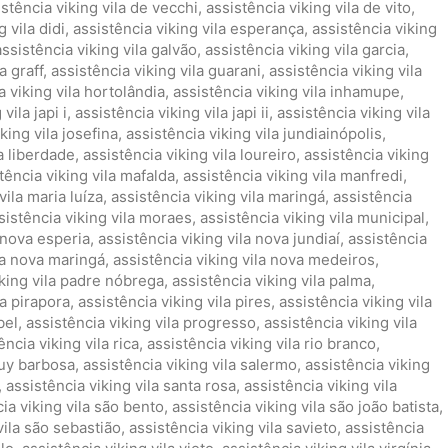
istência viking vila de vecchi
,
assistência viking vila de vito
,
 vila didi
,
assistência viking vila esperança
,
assistência viking
assistência viking vila galvão
,
assistência viking vila garcia
,
a graff
,
assistência viking vila guarani
,
assistência viking vila
a viking vila hortolândia
,
assistência viking vila inhamupe
,
vila japi i
,
assistência viking vila japi ii
,
assistência viking vila
king vila josefina
,
assistência viking vila jundiainópolis
,
la liberdade
,
assistência viking vila loureiro
,
assistência viking
tência viking vila mafalda
,
assistência viking vila manfredi
,
vila maria luíza
,
assistência viking vila maringá
,
assistência
sistência viking vila moraes
,
assistência viking vila municipal
,
a nova esperia
,
assistência viking vila nova jundiaí
,
assistência
la nova maringá
,
assistência viking vila nova medeiros
,
iking vila padre nóbrega
,
assistência viking vila palma
,
la pirapora
,
assistência viking vila pires
,
assistência viking vila
bel
,
assistência viking vila progresso
,
assistência viking vila
ência viking vila rica
,
assistência viking vila rio branco
,
ruy barbosa
,
assistência viking vila salermo
,
assistência viking
,
assistência viking vila santa rosa
,
assistência viking vila
ia viking vila são bento
,
assistência viking vila são joão batista
,
vila são sebastião
,
assistência viking vila savieto
,
assistência