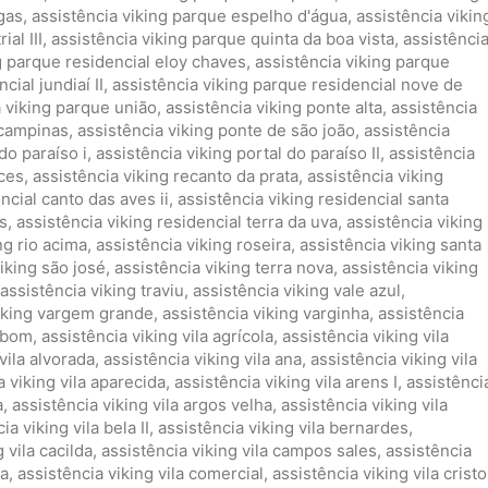
gas
,
assistência viking parque espelho d'água
,
assistência vikin
al III
,
assistência viking parque quinta da boa vista
,
assistênci
g parque residencial eloy chaves
,
assistência viking parque
cial jundiaí II
,
assistência viking parque residencial nove de
a viking parque união
,
assistência viking ponte alta
,
assistência
 campinas
,
assistência viking ponte de são joão
,
assistência
do paraíso i
,
assistência viking portal do paraíso II
,
assistência
nces
,
assistência viking recanto da prata
,
assistência viking
ncial canto das aves ii
,
assistência viking residencial santa
s
,
assistência viking residencial terra da uva
,
assistência viking
ng rio acima
,
assistência viking roseira
,
assistência viking santa
iking são josé
,
assistência viking terra nova
,
assistência viking
assistência viking traviu
,
assistência viking vale azul
,
viking vargem grande
,
assistência viking varginha
,
assistência
ambom
,
assistência viking vila agrícola
,
assistência viking vila
vila alvorada
,
assistência viking vila ana
,
assistência viking vila
a viking vila aparecida
,
assistência viking vila arens I
,
assistênci
a
,
assistência viking vila argos velha
,
assistência viking vila
ia viking vila bela II
,
assistência viking vila bernardes
,
 vila cacilda
,
assistência viking vila campos sales
,
assistência
ia
,
assistência viking vila comercial
,
assistência viking vila cristo