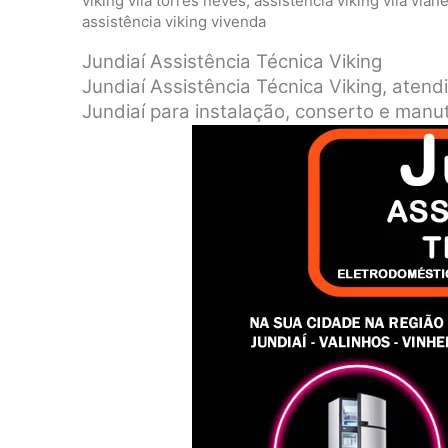
viking vila torres neves
,
assistência viking vila vian
assistência viking vivenda
Jundiaí Assistência Técnica Viking
Jundiaí Assistência Técnica Viking, atend
Jundiaí para instalação, conserto e manu