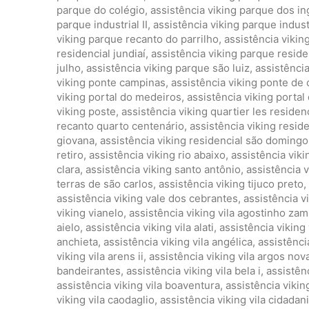
parque do colégio
,
assistência viking parque dos in
parque industrial II
,
assistência viking parque industri
viking parque recanto do parrilho
,
assistência vikin
residencial jundiaí
,
assistência viking parque residen
julho
,
assistência viking parque são luiz
,
assistênci
viking ponte campinas
,
assistência viking ponte de
viking portal do medeiros
,
assistência viking portal 
viking poste
,
assistência viking quartier les reside
recanto quarto centenário
,
assistência viking reside
giovana
,
assistência viking residencial são domingo
retiro
,
assistência viking rio abaixo
,
assistência viki
clara
,
assistência viking santo antônio
,
assistência v
terras de são carlos
,
assistência viking tijuco preto
,
assistência viking vale dos cebrantes
,
assistência 
viking vianelo
,
assistência viking vila agostinho z
aielo
,
assistência viking vila alati
,
assistência viking 
anchieta
,
assistência viking vila angélica
,
assistênci
viking vila arens ii
,
assistência viking vila argos nov
bandeirantes
,
assistência viking vila bela i
,
assistênc
assistência viking vila boaventura
,
assistência viking
viking vila caodaglio
,
assistência viking vila cidadan