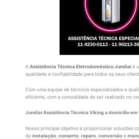
A
Assistência Técnica Eletrodoméstico Jundiaí
é u
qualidade e confiabilidade para todos os seus client
Com uma equipe de técnicos especializados e qual
eficiente, com a comodidade de ser realizado no con
Jundiaí Assistência Técnica Viking a domicílio em 
Nosso principal objetivo é proporcionar soluções 
de
instalação
,
conserto
,
reparo
,
conversão
e
manu