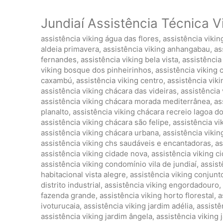
Jundiaí Assistência Técnica V
assistência viking água das flores
,
assistência viki
aldeia primavera
,
assistência viking anhangabau
,
as
fernandes
,
assistência viking bela vista
,
assistência 
viking bosque dos pinheirinhos
,
assistência viking 
caxambú
,
assistência viking centro
,
assistência vik
assistência viking chácara das videiras
,
assistência 
assistência viking chácara morada mediterrânea
,
as
planalto
,
assistência viking chácara recreio lagoa d
assistência viking chácara são felipe
,
assistência vi
assistência viking chácara urbana
,
assistência viki
assistência viking chs saudáveis e encantadoras
,
as
assistência viking cidade nova
,
assistência viking 
assistência viking condomínio vila de jundiaí
,
assist
habitacional vista alegre
,
assistência viking conjunto
distrito industrial
,
assistência viking engordadouro
,
fazenda grande
,
assistência viking horto florestal
,
a
ivoturucaia
,
assistência viking jardim adélia
,
assistê
assistência viking jardim ângela
,
assistência viking