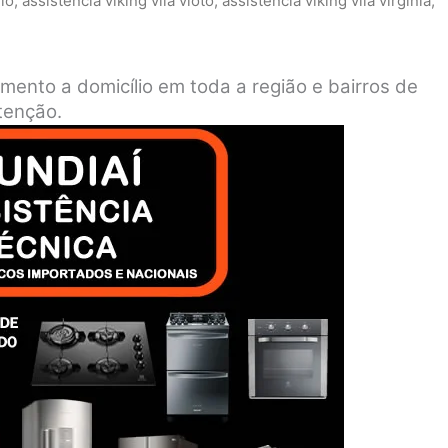
elo
,
assistência viking vila vioto
,
assistência viking vila virgínia
,
imento a domicílio em toda a região e bairros de
tenção.