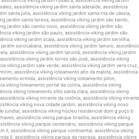
,
assistência viking jardim rosaura
,
assistência viking jardim
 sales
,
assistência viking jardim santa adelaide
,
assistência
dim santa júlia
,
assistência viking jardim santa rita de cássia
,
ing jardim santa teresa
,
assistência viking jardim são bento
,
king jardim são camilo novo
,
assistência viking jardim são
ência viking jardim são paulo
,
assistência viking jardim são
tência viking jardim scala
,
assistência viking jardim servilha
,
g jardim sorocabana
,
assistência viking jardim tamoio
,
assistênci
tela
,
assistência viking jardim tarumã
,
assistência viking jardim
assistência viking jardim torres são josé
,
assistência viking
cia viking jardim vale verde
,
assistência viking jardim vera cruz
,
 mirim
,
assistência viking loteamento alto da malota
,
assistência
oteamento ermida
,
assistência viking loteamento pilon
,
ia viking loteamento portal da colina
,
assistência viking
tência viking loteamento sítio santa clara
,
assistência viking
assistência viking mirante da colônia
,
assistência viking mirant
sistência viking nova cidade jardim
,
assistência viking novo
de jundiaí
,
assistência viking núcleo residencial dom g poço b
 chaves
,
assistência viking parque brasília
,
assistência viking
sistência viking parque centenário
,
assistência viking parque
m II
,
assistência viking parque continental
,
assistência viking
nda II
,
assistência viking parque da represa
,
assistência viking