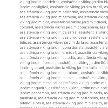
viking jardim bandeiras
,
assistência viking jardim bi
jardim bonfiglioli
,
assistência viking jardim brasil
,
as
assistência viking jardim califórnia
,
assistência viki
assistência viking jardim carolina
,
assistência vikin
viking jardim cica
,
assistência viking jardim cidapel
,
colonial
,
assistência viking jardim copacabana
,
assis
assistência viking jardim da serra
,
assistência vikin
assistência viking jardim das orquídeas
,
assistência
tulipas
,
assistência viking jardim do lago
,
assistência
assistência viking jardim dona donata
,
assistência v
assistência viking jardim ermida I
,
assistência viking
assistência viking jardim estádio
,
assistência viking
viking jardim florestal
,
assistência viking jardim flór
jardim guarani
,
assistência viking jardim itália
,
assis
assistência viking jardim marajoara
,
assistência vik
assistência viking jardim martins
,
assistência viking
viking jardim messina
,
assistência viking jardim mol
jardim nogueira
,
assistência viking jardim novo hor
jardim pacaembu
,
assistência viking jardim paris
,
as
paulista II
,
assistência viking jardim petrópolis
,
assi
pitangueiras II
,
assistência viking jardim planalto
,
as