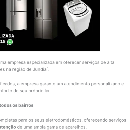
ma empresa especializada em oferecer serviços de alta
es na região de Jundiaí.
ificados, a empresa garante um atendimento personalizado e
forto do seu próprio lar.
todos os bairros
completas para os seus eletrodomésticos, oferecendo serviços
tenção
de uma ampla gama de aparelhos.