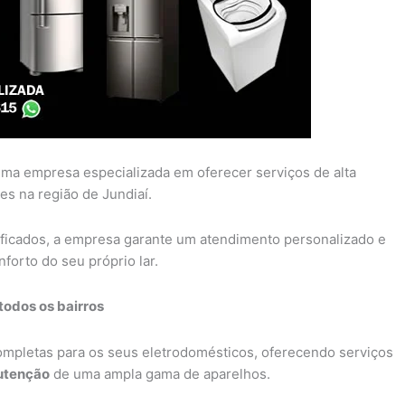
ma empresa especializada em oferecer serviços de alta
es na região de Jundiaí.
ificados, a empresa garante um atendimento personalizado e
forto do seu próprio lar.
todos os bairros
completas para os seus eletrodomésticos, oferecendo serviços
tenção
de uma ampla gama de aparelhos.