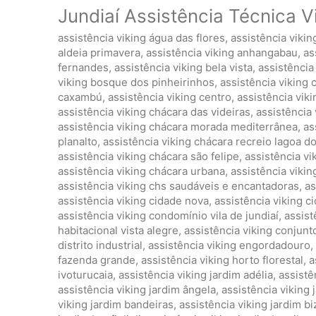
Jundiaí Assistência Técnica V
assistência viking água das flores
,
assistência viki
aldeia primavera
,
assistência viking anhangabau
,
as
fernandes
,
assistência viking bela vista
,
assistência 
viking bosque dos pinheirinhos
,
assistência viking 
caxambú
,
assistência viking centro
,
assistência vik
assistência viking chácara das videiras
,
assistência 
assistência viking chácara morada mediterrânea
,
as
planalto
,
assistência viking chácara recreio lagoa d
assistência viking chácara são felipe
,
assistência vi
assistência viking chácara urbana
,
assistência viki
assistência viking chs saudáveis e encantadoras
,
as
assistência viking cidade nova
,
assistência viking 
assistência viking condomínio vila de jundiaí
,
assist
habitacional vista alegre
,
assistência viking conjunto
distrito industrial
,
assistência viking engordadouro
,
fazenda grande
,
assistência viking horto florestal
,
a
ivoturucaia
,
assistência viking jardim adélia
,
assistê
assistência viking jardim ângela
,
assistência viking
viking jardim bandeiras
,
assistência viking jardim bi