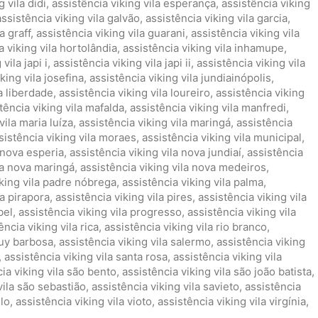
 vila didi
,
assistência viking vila esperança
,
assistência viking
assistência viking vila galvão
,
assistência viking vila garcia
,
a graff
,
assistência viking vila guarani
,
assistência viking vila
a viking vila hortolândia
,
assistência viking vila inhamupe
,
vila japi i
,
assistência viking vila japi ii
,
assistência viking vila
king vila josefina
,
assistência viking vila jundiainópolis
,
la liberdade
,
assistência viking vila loureiro
,
assistência viking
tência viking vila mafalda
,
assistência viking vila manfredi
,
vila maria luíza
,
assistência viking vila maringá
,
assistência
sistência viking vila moraes
,
assistência viking vila municipal
,
a nova esperia
,
assistência viking vila nova jundiaí
,
assistência
la nova maringá
,
assistência viking vila nova medeiros
,
iking vila padre nóbrega
,
assistência viking vila palma
,
la pirapora
,
assistência viking vila pires
,
assistência viking vila
bel
,
assistência viking vila progresso
,
assistência viking vila
ência viking vila rica
,
assistência viking vila rio branco
,
ruy barbosa
,
assistência viking vila salermo
,
assistência viking
,
assistência viking vila santa rosa
,
assistência viking vila
ia viking vila são bento
,
assistência viking vila são joão batista
,
vila são sebastião
,
assistência viking vila savieto
,
assistência
elo
,
assistência viking vila vioto
,
assistência viking vila virgínia
,