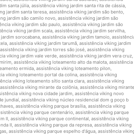
dim santa júlia
,
assistência viking jardim santa rita de cássia
,
ing jardim santa teresa
,
assistência viking jardim são bento
,
king jardim são camilo novo
,
assistência viking jardim são
ência viking jardim são paulo
,
assistência viking jardim são
tência viking jardim scala
,
assistência viking jardim servilha
,
g jardim sorocabana
,
assistência viking jardim tamoio
,
assistênci
tela
,
assistência viking jardim tarumã
,
assistência viking jardim
assistência viking jardim torres são josé
,
assistência viking
cia viking jardim vale verde
,
assistência viking jardim vera cruz
,
 mirim
,
assistência viking loteamento alto da malota
,
assistência
oteamento ermida
,
assistência viking loteamento pilon
,
ia viking loteamento portal da colina
,
assistência viking
tência viking loteamento sítio santa clara
,
assistência viking
assistência viking mirante da colônia
,
assistência viking mirant
sistência viking nova cidade jardim
,
assistência viking novo
de jundiaí
,
assistência viking núcleo residencial dom g poço b
 chaves
,
assistência viking parque brasília
,
assistência viking
sistência viking parque centenário
,
assistência viking parque
m II
,
assistência viking parque continental
,
assistência viking
nda II
,
assistência viking parque da represa
,
assistência viking
gas
,
assistência viking parque espelho d'água
,
assistência vikin