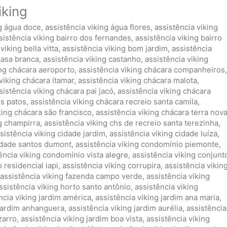
iking
ng água doce
,
assistência viking água flores
,
assistência viking
sistência viking bairro dos fernandes
,
assistência viking bairro
viking bella vitta
,
assistência viking bom jardim
,
assistência
casa branca
,
assistência viking castanho
,
assistência viking
ing chácara aeroporto
,
assistência viking chácara companheiros
,
viking chácara itamar
,
assistência viking chácara malota
,
sistência viking chácara pai jacó
,
assistência viking chácara
os patos
,
assistência viking chácara recreio santa camila
,
king chácara são francisco
,
assistência viking chácara terra nov
ng champirra
,
assistência viking chs de recreio santa terezinha
,
sistência viking cidade jardim
,
assistência viking cidade luíza
,
cidade santos dumont
,
assistência viking condomínio piemonte
,
ência viking condomínio vista alegre
,
assistência viking conjunt
 residencial iapi
,
assistência viking corrupira
,
assistência vikin
assistência viking fazenda campo verde
,
assistência viking
ssistência viking horto santo antônio
,
assistência viking
ncia viking jardim américa
,
assistência viking jardim ana maria
,
 jardim anhanguera
,
assistência viking jardim aurélia
,
assistência
zarro
,
assistência viking jardim boa vista
,
assistência viking