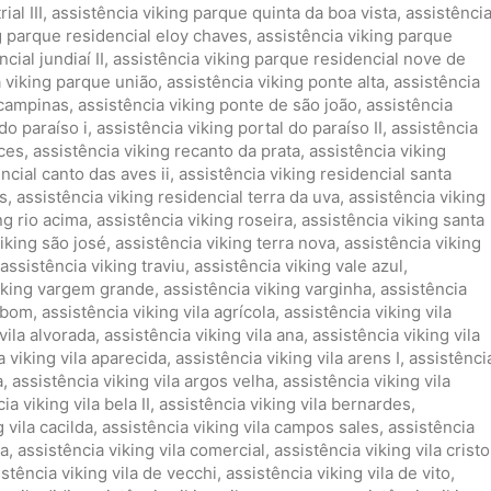
al III
,
assistência viking parque quinta da boa vista
,
assistênci
g parque residencial eloy chaves
,
assistência viking parque
cial jundiaí II
,
assistência viking parque residencial nove de
a viking parque união
,
assistência viking ponte alta
,
assistência
 campinas
,
assistência viking ponte de são joão
,
assistência
do paraíso i
,
assistência viking portal do paraíso II
,
assistência
nces
,
assistência viking recanto da prata
,
assistência viking
ncial canto das aves ii
,
assistência viking residencial santa
s
,
assistência viking residencial terra da uva
,
assistência viking
ng rio acima
,
assistência viking roseira
,
assistência viking santa
iking são josé
,
assistência viking terra nova
,
assistência viking
assistência viking traviu
,
assistência viking vale azul
,
viking vargem grande
,
assistência viking varginha
,
assistência
ambom
,
assistência viking vila agrícola
,
assistência viking vila
vila alvorada
,
assistência viking vila ana
,
assistência viking vila
a viking vila aparecida
,
assistência viking vila arens I
,
assistênci
a
,
assistência viking vila argos velha
,
assistência viking vila
ia viking vila bela II
,
assistência viking vila bernardes
,
 vila cacilda
,
assistência viking vila campos sales
,
assistência
ia
,
assistência viking vila comercial
,
assistência viking vila cristo
istência viking vila de vecchi
,
assistência viking vila de vito
,