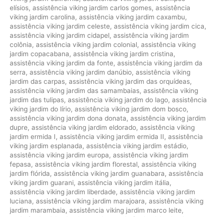
elísios
,
assistência viking jardim carlos gomes
,
assistência
viking jardim carolina
,
assistência viking jardim caxambu
,
assistência viking jardim celeste
,
assistência viking jardim cica
,
assistência viking jardim cidapel
,
assistência viking jardim
colônia
,
assistência viking jardim colonial
,
assistência viking
jardim copacabana
,
assistência viking jardim cristina
,
assistência viking jardim da fonte
,
assistência viking jardim da
serra
,
assistência viking jardim danúbio
,
assistência viking
jardim das carpas
,
assistência viking jardim das orquídeas
,
assistência viking jardim das samambaias
,
assistência viking
jardim das tulipas
,
assistência viking jardim do lago
,
assistência
viking jardim do lírio
,
assistência viking jardim dom bosco
,
assistência viking jardim dona donata
,
assistência viking jardim
dupre
,
assistência viking jardim eldorado
,
assistência viking
jardim ermida I
,
assistência viking jardim ermida II
,
assistência
viking jardim esplanada
,
assistência viking jardim estádio
,
assistência viking jardim europa
,
assistência viking jardim
fepasa
,
assistência viking jardim florestal
,
assistência viking
jardim flórida
,
assistência viking jardim guanabara
,
assistência
viking jardim guarani
,
assistência viking jardim itália
,
assistência viking jardim liberdade
,
assistência viking jardim
luciana
,
assistência viking jardim marajoara
,
assistência viking
jardim marambaia
,
assistência viking jardim marco leite
,