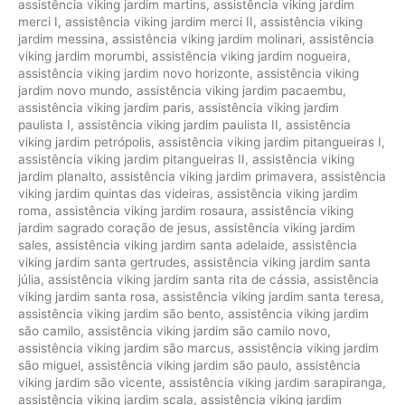
assistência viking jardim martins
,
assistência viking jardim
merci I
,
assistência viking jardim merci II
,
assistência viking
jardim messina
,
assistência viking jardim molinari
,
assistência
viking jardim morumbi
,
assistência viking jardim nogueira
,
assistência viking jardim novo horizonte
,
assistência viking
jardim novo mundo
,
assistência viking jardim pacaembu
,
assistência viking jardim paris
,
assistência viking jardim
paulista I
,
assistência viking jardim paulista II
,
assistência
viking jardim petrópolis
,
assistência viking jardim pitangueiras I
,
assistência viking jardim pitangueiras II
,
assistência viking
jardim planalto
,
assistência viking jardim primavera
,
assistência
viking jardim quintas das videiras
,
assistência viking jardim
roma
,
assistência viking jardim rosaura
,
assistência viking
jardim sagrado coração de jesus
,
assistência viking jardim
sales
,
assistência viking jardim santa adelaide
,
assistência
viking jardim santa gertrudes
,
assistência viking jardim santa
júlia
,
assistência viking jardim santa rita de cássia
,
assistência
viking jardim santa rosa
,
assistência viking jardim santa teresa
,
assistência viking jardim são bento
,
assistência viking jardim
são camilo
,
assistência viking jardim são camilo novo
,
assistência viking jardim são marcus
,
assistência viking jardim
são miguel
,
assistência viking jardim são paulo
,
assistência
viking jardim são vicente
,
assistência viking jardim sarapiranga
,
assistência viking jardim scala
,
assistência viking jardim