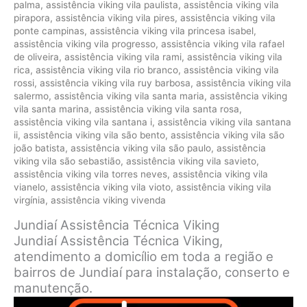
palma
,
assistência viking vila paulista
,
assistência viking vila
pirapora
,
assistência viking vila pires
,
assistência viking vila
ponte campinas
,
assistência viking vila princesa isabel
,
assistência viking vila progresso
,
assistência viking vila rafael
de oliveira
,
assistência viking vila rami
,
assistência viking vila
rica
,
assistência viking vila rio branco
,
assistência viking vila
rossi
,
assistência viking vila ruy barbosa
,
assistência viking vila
salermo
,
assistência viking vila santa maria
,
assistência viking
vila santa marina
,
assistência viking vila santa rosa
,
assistência viking vila santana i
,
assistência viking vila santana
ii
,
assistência viking vila são bento
,
assistência viking vila são
joão batista
,
assistência viking vila são paulo
,
assistência
viking vila são sebastião
,
assistência viking vila savieto
,
assistência viking vila torres neves
,
assistência viking vila
vianelo
,
assistência viking vila vioto
,
assistência viking vila
virgínia
,
assistência viking vivenda
Jundiaí Assistência Técnica Viking
Jundiaí Assistência Técnica Viking,
atendimento a domicílio em toda a região e
bairros de Jundiaí para instalação, conserto e
manutenção.