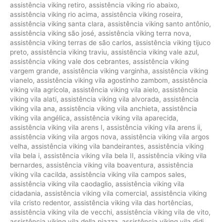
assistência viking retiro
,
assistência viking rio abaixo
,
assistência viking rio acima
,
assistência viking roseira
,
assistência viking santa clara
,
assistência viking santo antônio
,
assistência viking são josé
,
assistência viking terra nova
,
assistência viking terras de são carlos
,
assistência viking tijuco
preto
,
assistência viking traviu
,
assistência viking vale azul
,
assistência viking vale dos cebrantes
,
assistência viking
vargem grande
,
assistência viking varginha
,
assistência viking
vianelo
,
assistência viking vila agostinho zambom
,
assistência
viking vila agrícola
,
assistência viking vila aielo
,
assistência
viking vila alati
,
assistência viking vila alvorada
,
assistência
viking vila ana
,
assistência viking vila anchieta
,
assistência
viking vila angélica
,
assistência viking vila aparecida
,
assistência viking vila arens I
,
assistência viking vila arens ii
,
assistência viking vila argos nova
,
assistência viking vila argos
velha
,
assistência viking vila bandeirantes
,
assistência viking
vila bela i
,
assistência viking vila bela II
,
assistência viking vila
bernardes
,
assistência viking vila boaventura
,
assistência
viking vila cacilda
,
assistência viking vila campos sales
,
assistência viking vila caodaglio
,
assistência viking vila
cidadania
,
assistência viking vila comercial
,
assistência viking
vila cristo redentor
,
assistência viking vila das hortências
,
assistência viking vila de vecchi
,
assistência viking vila de vito
,
assistência viking vila della piazza
,
assistência viking vila didi
,