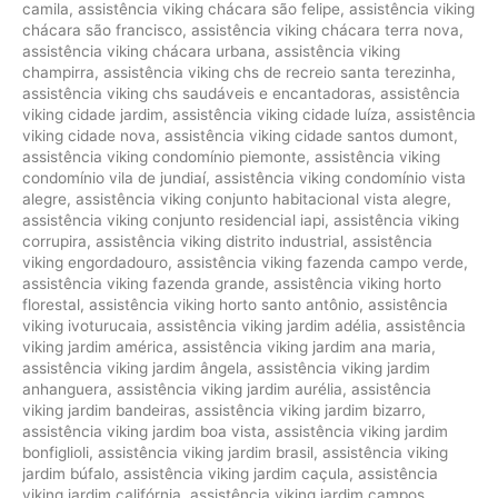
camila
,
assistência viking chácara são felipe
,
assistência viking
chácara são francisco
,
assistência viking chácara terra nova
,
assistência viking chácara urbana
,
assistência viking
champirra
,
assistência viking chs de recreio santa terezinha
,
assistência viking chs saudáveis e encantadoras
,
assistência
viking cidade jardim
,
assistência viking cidade luíza
,
assistência
viking cidade nova
,
assistência viking cidade santos dumont
,
assistência viking condomínio piemonte
,
assistência viking
condomínio vila de jundiaí
,
assistência viking condomínio vista
alegre
,
assistência viking conjunto habitacional vista alegre
,
assistência viking conjunto residencial iapi
,
assistência viking
corrupira
,
assistência viking distrito industrial
,
assistência
viking engordadouro
,
assistência viking fazenda campo verde
,
assistência viking fazenda grande
,
assistência viking horto
florestal
,
assistência viking horto santo antônio
,
assistência
viking ivoturucaia
,
assistência viking jardim adélia
,
assistência
viking jardim américa
,
assistência viking jardim ana maria
,
assistência viking jardim ângela
,
assistência viking jardim
anhanguera
,
assistência viking jardim aurélia
,
assistência
viking jardim bandeiras
,
assistência viking jardim bizarro
,
assistência viking jardim boa vista
,
assistência viking jardim
bonfiglioli
,
assistência viking jardim brasil
,
assistência viking
jardim búfalo
,
assistência viking jardim caçula
,
assistência
viking jardim califórnia
,
assistência viking jardim campos