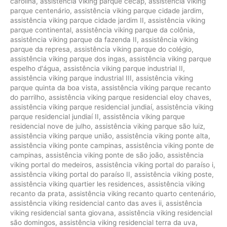
carolina
,
assistência viking parque cecap
,
assistência viking
parque centenário
,
assistência viking parque cidade jardim
,
assistência viking parque cidade jardim II
,
assistência viking
parque continental
,
assistência viking parque da colônia
,
assistência viking parque da fazenda II
,
assistência viking
parque da represa
,
assistência viking parque do colégio
,
assistência viking parque dos ingas
,
assistência viking parque
espelho d'água
,
assistência viking parque industrial II
,
assistência viking parque industrial III
,
assistência viking
parque quinta da boa vista
,
assistência viking parque recanto
do parrilho
,
assistência viking parque residencial eloy chaves
,
assistência viking parque residencial jundiaí
,
assistência viking
parque residencial jundiaí II
,
assistência viking parque
residencial nove de julho
,
assistência viking parque são luiz
,
assistência viking parque união
,
assistência viking ponte alta
,
assistência viking ponte campinas
,
assistência viking ponte de
campinas
,
assistência viking ponte de são joão
,
assistência
viking portal do medeiros
,
assistência viking portal do paraíso i
,
assistência viking portal do paraíso II
,
assistência viking poste
,
assistência viking quartier les residences
,
assistência viking
recanto da prata
,
assistência viking recanto quarto centenário
,
assistência viking residencial canto das aves ii
,
assistência
viking residencial santa giovana
,
assistência viking residencial
são domingos
,
assistência viking residencial terra da uva
,