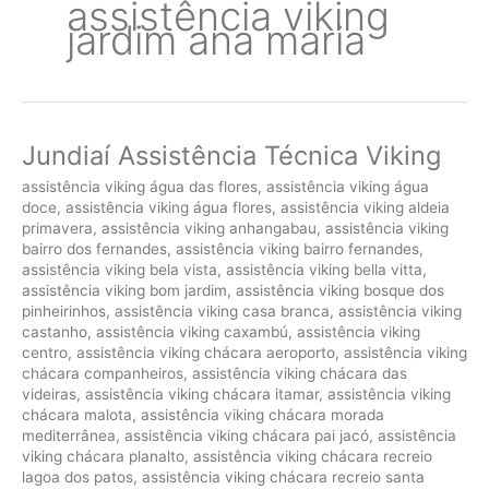
assistência viking
jardim ana maria
Jundiaí Assistência Técnica Viking
assistência viking água das flores
,
assistência viking água
doce
,
assistência viking água flores
,
assistência viking aldeia
primavera
,
assistência viking anhangabau
,
assistência viking
bairro dos fernandes
,
assistência viking bairro fernandes
,
assistência viking bela vista
,
assistência viking bella vitta
,
assistência viking bom jardim
,
assistência viking bosque dos
pinheirinhos
,
assistência viking casa branca
,
assistência viking
castanho
,
assistência viking caxambú
,
assistência viking
centro
,
assistência viking chácara aeroporto
,
assistência viking
chácara companheiros
,
assistência viking chácara das
videiras
,
assistência viking chácara itamar
,
assistência viking
chácara malota
,
assistência viking chácara morada
mediterrânea
,
assistência viking chácara pai jacó
,
assistência
viking chácara planalto
,
assistência viking chácara recreio
lagoa dos patos
,
assistência viking chácara recreio santa