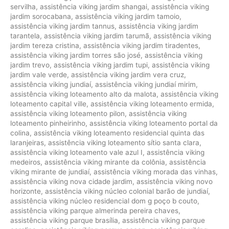
servilha
,
assistência viking jardim shangai
,
assistência viking
jardim sorocabana
,
assistência viking jardim tamoio
,
assistência viking jardim tannus
,
assistência viking jardim
tarantela
,
assistência viking jardim tarumã
,
assistência viking
jardim tereza cristina
,
assistência viking jardim tiradentes
,
assistência viking jardim torres são josé
,
assistência viking
jardim trevo
,
assistência viking jardim tupi
,
assistência viking
jardim vale verde
,
assistência viking jardim vera cruz
,
assistência viking jundiaí
,
assistência viking jundiaí mirim
,
assistência viking loteamento alto da malota
,
assistência viking
loteamento capital ville
,
assistência viking loteamento ermida
,
assistência viking loteamento pilon
,
assistência viking
loteamento pinheirinho
,
assistência viking loteamento portal da
colina
,
assistência viking loteamento residencial quinta das
laranjeiras
,
assistência viking loteamento sítio santa clara
,
assistência viking loteamento vale azul I
,
assistência viking
medeiros
,
assistência viking mirante da colônia
,
assistência
viking mirante de jundiaí
,
assistência viking morada das vinhas
,
assistência viking nova cidade jardim
,
assistência viking novo
horizonte
,
assistência viking núcleo colonial barão de jundiaí
,
assistência viking núcleo residencial dom g poço b couto
,
assistência viking parque almerinda pereira chaves
,
assistência viking parque brasília
,
assistência viking parque