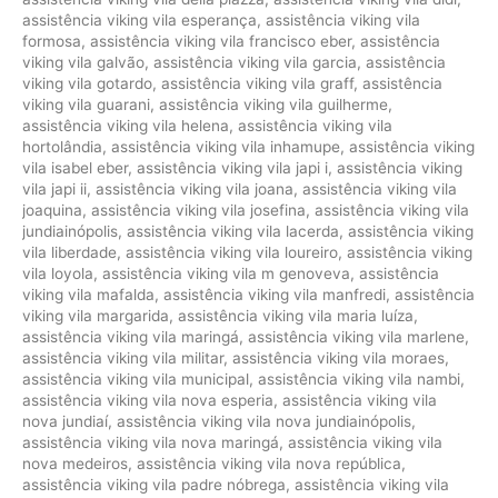
assistência viking vila esperança
,
assistência viking vila
formosa
,
assistência viking vila francisco eber
,
assistência
viking vila galvão
,
assistência viking vila garcia
,
assistência
viking vila gotardo
,
assistência viking vila graff
,
assistência
viking vila guarani
,
assistência viking vila guilherme
,
assistência viking vila helena
,
assistência viking vila
hortolândia
,
assistência viking vila inhamupe
,
assistência viking
vila isabel eber
,
assistência viking vila japi i
,
assistência viking
vila japi ii
,
assistência viking vila joana
,
assistência viking vila
joaquina
,
assistência viking vila josefina
,
assistência viking vila
jundiainópolis
,
assistência viking vila lacerda
,
assistência viking
vila liberdade
,
assistência viking vila loureiro
,
assistência viking
vila loyola
,
assistência viking vila m genoveva
,
assistência
viking vila mafalda
,
assistência viking vila manfredi
,
assistência
viking vila margarida
,
assistência viking vila maria luíza
,
assistência viking vila maringá
,
assistência viking vila marlene
,
assistência viking vila militar
,
assistência viking vila moraes
,
assistência viking vila municipal
,
assistência viking vila nambi
,
assistência viking vila nova esperia
,
assistência viking vila
nova jundiaí
,
assistência viking vila nova jundiainópolis
,
assistência viking vila nova maringá
,
assistência viking vila
nova medeiros
,
assistência viking vila nova república
,
assistência viking vila padre nóbrega
,
assistência viking vila