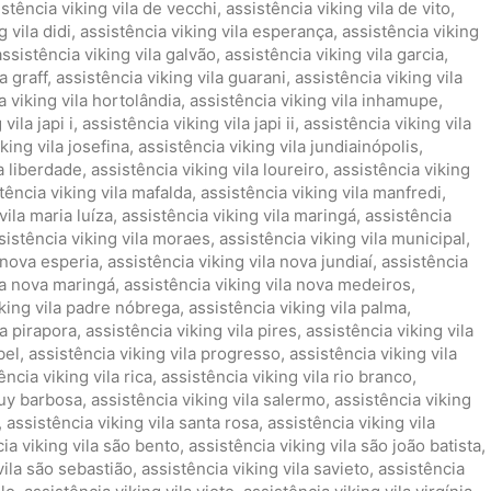
istência viking vila de vecchi
,
assistência viking vila de vito
,
 vila didi
,
assistência viking vila esperança
,
assistência viking
assistência viking vila galvão
,
assistência viking vila garcia
,
a graff
,
assistência viking vila guarani
,
assistência viking vila
a viking vila hortolândia
,
assistência viking vila inhamupe
,
vila japi i
,
assistência viking vila japi ii
,
assistência viking vila
king vila josefina
,
assistência viking vila jundiainópolis
,
la liberdade
,
assistência viking vila loureiro
,
assistência viking
tência viking vila mafalda
,
assistência viking vila manfredi
,
vila maria luíza
,
assistência viking vila maringá
,
assistência
sistência viking vila moraes
,
assistência viking vila municipal
,
a nova esperia
,
assistência viking vila nova jundiaí
,
assistência
la nova maringá
,
assistência viking vila nova medeiros
,
iking vila padre nóbrega
,
assistência viking vila palma
,
la pirapora
,
assistência viking vila pires
,
assistência viking vila
bel
,
assistência viking vila progresso
,
assistência viking vila
ência viking vila rica
,
assistência viking vila rio branco
,
ruy barbosa
,
assistência viking vila salermo
,
assistência viking
,
assistência viking vila santa rosa
,
assistência viking vila
ia viking vila são bento
,
assistência viking vila são joão batista
,
vila são sebastião
,
assistência viking vila savieto
,
assistência