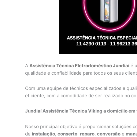
A
Assistência Técnica Eletrodoméstico Jundiaí
é u
qualidade e confiabilidade para todos os seus client
Com uma equipe de técnicos especializados e qual
eficiente, com a comodidade de ser realizado no con
Jundiaí Assistência Técnica Viking a domicílio em 
Nosso principal objetivo é proporcionar soluções 
de
instalação
,
conserto
,
reparo
,
conversão
e
manu