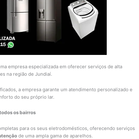
ma empresa especializada em oferecer serviços de alta
es na região de Jundiaí.
ificados, a empresa garante um atendimento personalizado e
forto do seu próprio lar.
todos os bairros
completas para os seus eletrodomésticos, oferecendo serviços
tenção
de uma ampla gama de aparelhos.