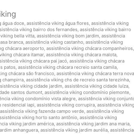
iking
ng água doce
,
assistência viking água flores
,
assistência viking
sistência viking bairro dos fernandes
,
assistência viking bairro
viking bella vitta
,
assistência viking bom jardim
,
assistência
casa branca
,
assistência viking castanho
,
assistência viking
ing chácara aeroporto
,
assistência viking chácara companheiros
,
viking chácara itamar
,
assistência viking chácara malota
,
sistência viking chácara pai jacó
,
assistência viking chácara
os patos
,
assistência viking chácara recreio santa camila
,
king chácara são francisco
,
assistência viking chácara terra nov
ng champirra
,
assistência viking chs de recreio santa terezinha
,
sistência viking cidade jardim
,
assistência viking cidade luíza
,
cidade santos dumont
,
assistência viking condomínio piemonte
,
ência viking condomínio vista alegre
,
assistência viking conjunt
 residencial iapi
,
assistência viking corrupira
,
assistência vikin
assistência viking fazenda campo verde
,
assistência viking
ssistência viking horto santo antônio
,
assistência viking
ncia viking jardim américa
,
assistência viking jardim ana maria
,
 jardim anhanguera
,
assistência viking jardim aurélia
,
assistência