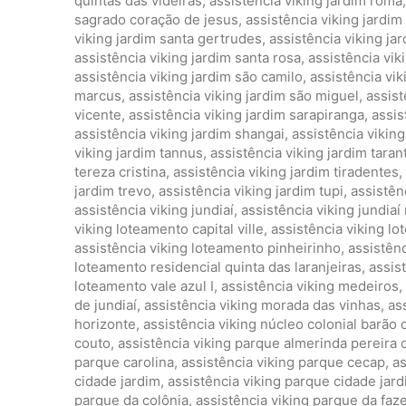
quintas das videiras
,
assistência viking jardim roma
sagrado coração de jesus
,
assistência viking jardim
viking jardim santa gertrudes
,
assistência viking jar
assistência viking jardim santa rosa
,
assistência vik
assistência viking jardim são camilo
,
assistência vi
marcus
,
assistência viking jardim são miguel
,
assist
vicente
,
assistência viking jardim sarapiranga
,
assis
assistência viking jardim shangai
,
assistência vikin
viking jardim tannus
,
assistência viking jardim taran
tereza cristina
,
assistência viking jardim tiradentes
,
jardim trevo
,
assistência viking jardim tupi
,
assistên
assistência viking jundiaí
,
assistência viking jundiaí
viking loteamento capital ville
,
assistência viking l
assistência viking loteamento pinheirinho
,
assistênc
loteamento residencial quinta das laranjeiras
,
assis
loteamento vale azul I
,
assistência viking medeiros
,
de jundiaí
,
assistência viking morada das vinhas
,
as
horizonte
,
assistência viking núcleo colonial barão 
couto
,
assistência viking parque almerinda pereira
parque carolina
,
assistência viking parque cecap
,
as
cidade jardim
,
assistência viking parque cidade jardi
parque da colônia
,
assistência viking parque da faze