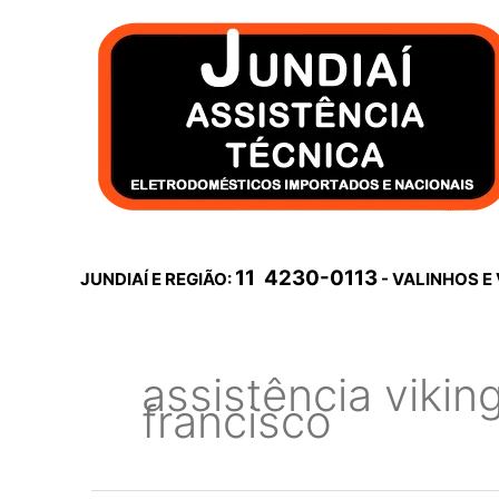
Ir
para
o
conteúdo
11 4230-0113
JUNDIAÍ E REGIÃO:
- VALINHOS E
assistência vikin
francisco