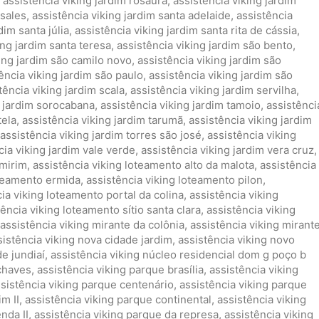
,
assistência viking jardim rosaura
,
assistência viking jardim
 sales
,
assistência viking jardim santa adelaide
,
assistência
dim santa júlia
,
assistência viking jardim santa rita de cássia
,
ing jardim santa teresa
,
assistência viking jardim são bento
,
king jardim são camilo novo
,
assistência viking jardim são
ência viking jardim são paulo
,
assistência viking jardim são
tência viking jardim scala
,
assistência viking jardim servilha
,
g jardim sorocabana
,
assistência viking jardim tamoio
,
assistênci
tela
,
assistência viking jardim tarumã
,
assistência viking jardim
assistência viking jardim torres são josé
,
assistência viking
cia viking jardim vale verde
,
assistência viking jardim vera cruz
,
 mirim
,
assistência viking loteamento alto da malota
,
assistência
oteamento ermida
,
assistência viking loteamento pilon
,
ia viking loteamento portal da colina
,
assistência viking
tência viking loteamento sítio santa clara
,
assistência viking
assistência viking mirante da colônia
,
assistência viking mirant
sistência viking nova cidade jardim
,
assistência viking novo
de jundiaí
,
assistência viking núcleo residencial dom g poço b
 chaves
,
assistência viking parque brasília
,
assistência viking
sistência viking parque centenário
,
assistência viking parque
m II
,
assistência viking parque continental
,
assistência viking
nda II
,
assistência viking parque da represa
,
assistência viking