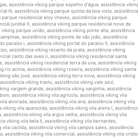
gas
,
assistência viking parque espelho d'água
,
assistência vikin
al III
,
assistência viking parque quinta da boa vista
,
assistênci
g parque residencial eloy chaves
,
assistência viking parque
cial jundiaí II
,
assistência viking parque residencial nove de
a viking parque união
,
assistência viking ponte alta
,
assistência
 campinas
,
assistência viking ponte de são joão
,
assistência
do paraíso i
,
assistência viking portal do paraíso II
,
assistência
nces
,
assistência viking recanto da prata
,
assistência viking
ncial canto das aves ii
,
assistência viking residencial santa
s
,
assistência viking residencial terra da uva
,
assistência viking
ng rio acima
,
assistência viking roseira
,
assistência viking santa
iking são josé
,
assistência viking terra nova
,
assistência viking
assistência viking traviu
,
assistência viking vale azul
,
viking vargem grande
,
assistência viking varginha
,
assistência
ambom
,
assistência viking vila agrícola
,
assistência viking vila
vila alvorada
,
assistência viking vila ana
,
assistência viking vila
a viking vila aparecida
,
assistência viking vila arens I
,
assistênci
a
,
assistência viking vila argos velha
,
assistência viking vila
ia viking vila bela II
,
assistência viking vila bernardes
,
 vila cacilda
,
assistência viking vila campos sales
,
assistência
ia
,
assistência viking vila comercial
,
assistência viking vila cristo