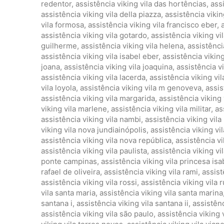
redentor
,
assistência viking vila das hortências
,
ass
assistência viking vila della piazza
,
assistência viking
vila formosa
,
assistência viking vila francisco eber
,
assistência viking vila gotardo
,
assistência viking vil
guilherme
,
assistência viking vila helena
,
assistênci
assistência viking vila isabel eber
,
assistência viking 
joana
,
assistência viking vila joaquina
,
assistência vi
assistência viking vila lacerda
,
assistência viking vi
vila loyola
,
assistência viking vila m genoveva
,
assis
assistência viking vila margarida
,
assistência viking 
viking vila marlene
,
assistência viking vila militar
,
as
assistência viking vila nambi
,
assistência viking vil
viking vila nova jundiainópolis
,
assistência viking vi
assistência viking vila nova república
,
assistência v
assistência viking vila paulista
,
assistência viking vi
ponte campinas
,
assistência viking vila princesa isa
rafael de oliveira
,
assistência viking vila rami
,
assist
assistência viking vila rossi
,
assistência viking vila 
vila santa maria
,
assistência viking vila santa marina
santana i
,
assistência viking vila santana ii
,
assistênc
assistência viking vila são paulo
,
assistência viking 