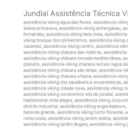
Jundiaí Assistência Técnica V
assistência viking água das flores
,
assistência viki
aldeia primavera
,
assistência viking anhangabau
,
as
fernandes
,
assistência viking bela vista
,
assistência 
viking bosque dos pinheirinhos
,
assistência viking 
caxambú
,
assistência viking centro
,
assistência vik
assistência viking chácara das videiras
,
assistência 
assistência viking chácara morada mediterrânea
,
as
planalto
,
assistência viking chácara recreio lagoa d
assistência viking chácara são felipe
,
assistência vi
assistência viking chácara urbana
,
assistência viki
assistência viking chs saudáveis e encantadoras
,
as
assistência viking cidade nova
,
assistência viking 
assistência viking condomínio vila de jundiaí
,
assist
habitacional vista alegre
,
assistência viking conjunto
distrito industrial
,
assistência viking engordadouro
,
fazenda grande
,
assistência viking horto florestal
,
a
ivoturucaia
,
assistência viking jardim adélia
,
assistê
assistência viking jardim ângela
,
assistência viking