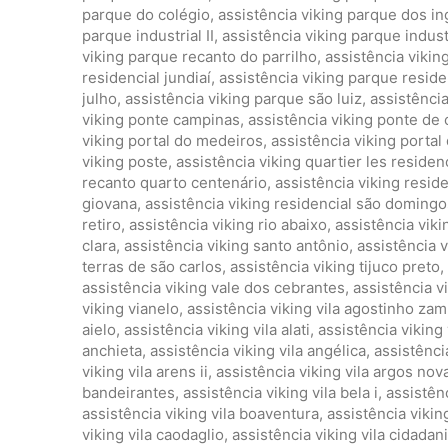
parque do colégio
,
assistência viking parque dos in
parque industrial II
,
assistência viking parque industri
viking parque recanto do parrilho
,
assistência vikin
residencial jundiaí
,
assistência viking parque residen
julho
,
assistência viking parque são luiz
,
assistênci
viking ponte campinas
,
assistência viking ponte de
viking portal do medeiros
,
assistência viking portal 
viking poste
,
assistência viking quartier les reside
recanto quarto centenário
,
assistência viking reside
giovana
,
assistência viking residencial são domingo
retiro
,
assistência viking rio abaixo
,
assistência viki
clara
,
assistência viking santo antônio
,
assistência v
terras de são carlos
,
assistência viking tijuco preto
,
assistência viking vale dos cebrantes
,
assistência 
viking vianelo
,
assistência viking vila agostinho z
aielo
,
assistência viking vila alati
,
assistência viking 
anchieta
,
assistência viking vila angélica
,
assistênci
viking vila arens ii
,
assistência viking vila argos nov
bandeirantes
,
assistência viking vila bela i
,
assistênc
assistência viking vila boaventura
,
assistência viking
viking vila caodaglio
,
assistência viking vila cidadan