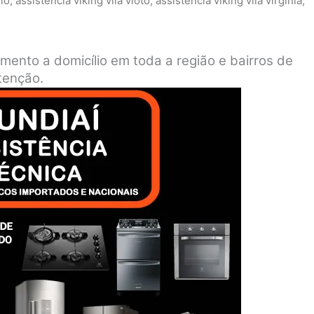
elo
,
assistência viking vila vioto
,
assistência viking vila virgínia
,
imento a domicílio em toda a região e bairros de
tenção.