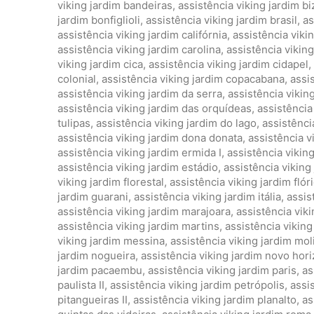
viking jardim bandeiras
,
assistência viking jardim bi
jardim bonfiglioli
,
assistência viking jardim brasil
,
as
assistência viking jardim califórnia
,
assistência viki
assistência viking jardim carolina
,
assistência vikin
viking jardim cica
,
assistência viking jardim cidapel
,
colonial
,
assistência viking jardim copacabana
,
assis
assistência viking jardim da serra
,
assistência vikin
assistência viking jardim das orquídeas
,
assistência
tulipas
,
assistência viking jardim do lago
,
assistência
assistência viking jardim dona donata
,
assistência v
assistência viking jardim ermida I
,
assistência viking
assistência viking jardim estádio
,
assistência viking
viking jardim florestal
,
assistência viking jardim flór
jardim guarani
,
assistência viking jardim itália
,
assis
assistência viking jardim marajoara
,
assistência vik
assistência viking jardim martins
,
assistência viking
viking jardim messina
,
assistência viking jardim mol
jardim nogueira
,
assistência viking jardim novo hor
jardim pacaembu
,
assistência viking jardim paris
,
as
paulista II
,
assistência viking jardim petrópolis
,
assi
pitangueiras II
,
assistência viking jardim planalto
,
as