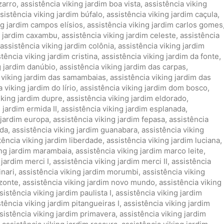
zarro
,
assistência viking jardim boa vista
,
assistência viking
sistência viking jardim búfalo
,
assistência viking jardim caçula
,
ng jardim campos elísios
,
assistência viking jardim carlos gomes
g jardim caxambu
,
assistência viking jardim celeste
,
assistência
assistência viking jardim colônia
,
assistência viking jardim
tência viking jardim cristina
,
assistência viking jardim da fonte
,
g jardim danúbio
,
assistência viking jardim das carpas
,
 viking jardim das samambaias
,
assistência viking jardim das
 viking jardim do lírio
,
assistência viking jardim dom bosco
,
iking jardim dupre
,
assistência viking jardim eldorado
,
 jardim ermida II
,
assistência viking jardim esplanada
,
 jardim europa
,
assistência viking jardim fepasa
,
assistência
ida
,
assistência viking jardim guanabara
,
assistência viking
tência viking jardim liberdade
,
assistência viking jardim luciana
,
ing jardim marambaia
,
assistência viking jardim marco leite
,
 jardim merci I
,
assistência viking jardim merci II
,
assistência
inari
,
assistência viking jardim morumbi
,
assistência viking
izonte
,
assistência viking jardim novo mundo
,
assistência viking
sistência viking jardim paulista I
,
assistência viking jardim
stência viking jardim pitangueiras I
,
assistência viking jardim
sistência viking jardim primavera
,
assistência viking jardim