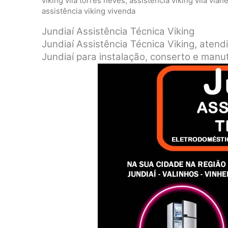
viking vila torres neves
,
assistência viking vila vian
assistência viking vivenda
Jundiaí Assistência Técnica Viking
Jundiaí Assistência Técnica Viking, atend
Jundiaí para instalação, conserto e manu