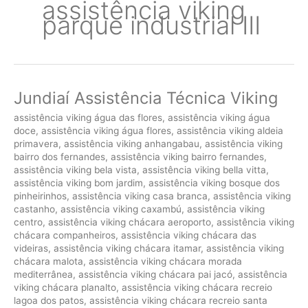
assistência viking
parque industrial III
Jundiaí Assistência Técnica Viking
assistência viking água das flores
,
assistência viking água
doce
,
assistência viking água flores
,
assistência viking aldeia
primavera
,
assistência viking anhangabau
,
assistência viking
bairro dos fernandes
,
assistência viking bairro fernandes
,
assistência viking bela vista
,
assistência viking bella vitta
,
assistência viking bom jardim
,
assistência viking bosque dos
pinheirinhos
,
assistência viking casa branca
,
assistência viking
castanho
,
assistência viking caxambú
,
assistência viking
centro
,
assistência viking chácara aeroporto
,
assistência viking
chácara companheiros
,
assistência viking chácara das
videiras
,
assistência viking chácara itamar
,
assistência viking
chácara malota
,
assistência viking chácara morada
mediterrânea
,
assistência viking chácara pai jacó
,
assistência
viking chácara planalto
,
assistência viking chácara recreio
lagoa dos patos
,
assistência viking chácara recreio santa