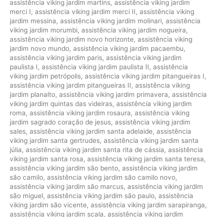
assistência viking jardim martins
,
assistência viking jardim
merci I
,
assistência viking jardim merci II
,
assistência viking
jardim messina
,
assistência viking jardim molinari
,
assistência
viking jardim morumbi
,
assistência viking jardim nogueira
,
assistência viking jardim novo horizonte
,
assistência viking
jardim novo mundo
,
assistência viking jardim pacaembu
,
assistência viking jardim paris
,
assistência viking jardim
paulista I
,
assistência viking jardim paulista II
,
assistência
viking jardim petrópolis
,
assistência viking jardim pitangueiras I
,
assistência viking jardim pitangueiras II
,
assistência viking
jardim planalto
,
assistência viking jardim primavera
,
assistência
viking jardim quintas das videiras
,
assistência viking jardim
roma
,
assistência viking jardim rosaura
,
assistência viking
jardim sagrado coração de jesus
,
assistência viking jardim
sales
,
assistência viking jardim santa adelaide
,
assistência
viking jardim santa gertrudes
,
assistência viking jardim santa
júlia
,
assistência viking jardim santa rita de cássia
,
assistência
viking jardim santa rosa
,
assistência viking jardim santa teresa
,
assistência viking jardim são bento
,
assistência viking jardim
são camilo
,
assistência viking jardim são camilo novo
,
assistência viking jardim são marcus
,
assistência viking jardim
são miguel
,
assistência viking jardim são paulo
,
assistência
viking jardim são vicente
,
assistência viking jardim sarapiranga
,
assistência viking jardim scala
,
assistência viking jardim