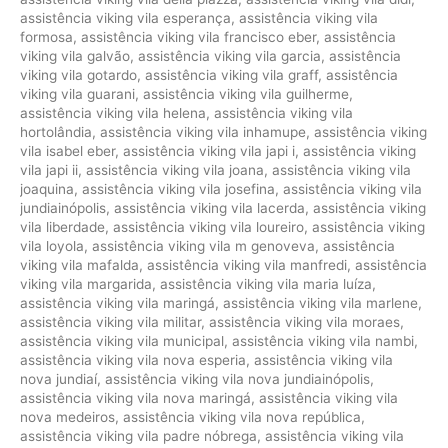
assistência viking vila esperança
,
assistência viking vila
formosa
,
assistência viking vila francisco eber
,
assistência
viking vila galvão
,
assistência viking vila garcia
,
assistência
viking vila gotardo
,
assistência viking vila graff
,
assistência
viking vila guarani
,
assistência viking vila guilherme
,
assistência viking vila helena
,
assistência viking vila
hortolândia
,
assistência viking vila inhamupe
,
assistência viking
vila isabel eber
,
assistência viking vila japi i
,
assistência viking
vila japi ii
,
assistência viking vila joana
,
assistência viking vila
joaquina
,
assistência viking vila josefina
,
assistência viking vila
jundiainópolis
,
assistência viking vila lacerda
,
assistência viking
vila liberdade
,
assistência viking vila loureiro
,
assistência viking
vila loyola
,
assistência viking vila m genoveva
,
assistência
viking vila mafalda
,
assistência viking vila manfredi
,
assistência
viking vila margarida
,
assistência viking vila maria luíza
,
assistência viking vila maringá
,
assistência viking vila marlene
,
assistência viking vila militar
,
assistência viking vila moraes
,
assistência viking vila municipal
,
assistência viking vila nambi
,
assistência viking vila nova esperia
,
assistência viking vila
nova jundiaí
,
assistência viking vila nova jundiainópolis
,
assistência viking vila nova maringá
,
assistência viking vila
nova medeiros
,
assistência viking vila nova república
,
assistência viking vila padre nóbrega
,
assistência viking vila