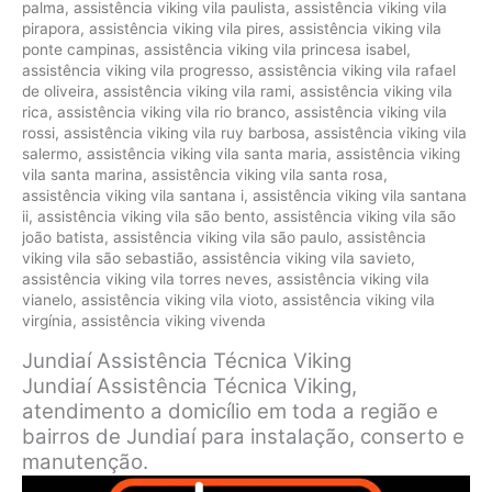
palma
,
assistência viking vila paulista
,
assistência viking vila
pirapora
,
assistência viking vila pires
,
assistência viking vila
ponte campinas
,
assistência viking vila princesa isabel
,
assistência viking vila progresso
,
assistência viking vila rafael
de oliveira
,
assistência viking vila rami
,
assistência viking vila
rica
,
assistência viking vila rio branco
,
assistência viking vila
rossi
,
assistência viking vila ruy barbosa
,
assistência viking vila
salermo
,
assistência viking vila santa maria
,
assistência viking
vila santa marina
,
assistência viking vila santa rosa
,
assistência viking vila santana i
,
assistência viking vila santana
ii
,
assistência viking vila são bento
,
assistência viking vila são
joão batista
,
assistência viking vila são paulo
,
assistência
viking vila são sebastião
,
assistência viking vila savieto
,
assistência viking vila torres neves
,
assistência viking vila
vianelo
,
assistência viking vila vioto
,
assistência viking vila
virgínia
,
assistência viking vivenda
Jundiaí Assistência Técnica Viking
Jundiaí Assistência Técnica Viking,
atendimento a domicílio em toda a região e
bairros de Jundiaí para instalação, conserto e
manutenção.