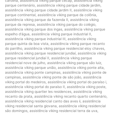
carolina
,
assistência viking parque cecap
,
assistência viking
parque centenário
,
assistência viking parque cidade jardim
,
assistência viking parque cidade jardim II
,
assistência viking
parque continental
,
assistência viking parque da colônia
,
assistência viking parque da fazenda II
,
assistência viking
parque da represa
,
assistência viking parque do colégio
,
assistência viking parque dos ingas
,
assistência viking parque
espelho d'água
,
assistência viking parque industrial II
,
assistência viking parque industrial III
,
assistência viking
parque quinta da boa vista
,
assistência viking parque recanto
do parrilho
,
assistência viking parque residencial eloy chaves
,
assistência viking parque residencial jundiaí
,
assistência viking
parque residencial jundiaí II
,
assistência viking parque
residencial nove de julho
,
assistência viking parque são luiz
,
assistência viking parque união
,
assistência viking ponte alta
,
assistência viking ponte campinas
,
assistência viking ponte de
campinas
,
assistência viking ponte de são joão
,
assistência
viking portal do medeiros
,
assistência viking portal do paraíso i
,
assistência viking portal do paraíso II
,
assistência viking poste
,
assistência viking quartier les residences
,
assistência viking
recanto da prata
,
assistência viking recanto quarto centenário
,
assistência viking residencial canto das aves ii
,
assistência
viking residencial santa giovana
,
assistência viking residencial
são domingos
,
assistência viking residencial terra da uva
,