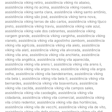
assistência viking retiro
,
assistência viking rio abaixo
,
assistência viking rio acima
,
assistência viking roseira
,
assistência viking santa clara
,
assistência viking santo antônio
,
assistência viking são josé
,
assistência viking terra nova
,
assistência viking terras de são carlos
,
assistência viking tijuco
preto
,
assistência viking traviu
,
assistência viking vale azul
,
assistência viking vale dos cebrantes
,
assistência viking
vargem grande
,
assistência viking varginha
,
assistência viking
vianelo
,
assistência viking vila agostinho zambom
,
assistência
viking vila agrícola
,
assistência viking vila aielo
,
assistência
viking vila alati
,
assistência viking vila alvorada
,
assistência
viking vila ana
,
assistência viking vila anchieta
,
assistência
viking vila angélica
,
assistência viking vila aparecida
,
assistência viking vila arens I
,
assistência viking vila arens ii
,
assistência viking vila argos nova
,
assistência viking vila argos
velha
,
assistência viking vila bandeirantes
,
assistência viking
vila bela i
,
assistência viking vila bela II
,
assistência viking vila
bernardes
,
assistência viking vila boaventura
,
assistência
viking vila cacilda
,
assistência viking vila campos sales
,
assistência viking vila caodaglio
,
assistência viking vila
cidadania
,
assistência viking vila comercial
,
assistência viking
vila cristo redentor
,
assistência viking vila das hortências
,
assistência viking vila de vecchi
,
assistência viking vila de vito
,
assistência viking vila della piazza
,
assistência viking vila didi
,