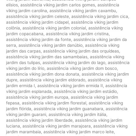
elísios
,
assistência viking jardim carlos gomes
,
assistência
viking jardim carolina
,
assistência viking jardim caxambu
,
assistência viking jardim celeste
,
assistência viking jardim cica
,
assistência viking jardim cidapel
,
assistência viking jardim
colônia
,
assistência viking jardim colonial
,
assistência viking
jardim copacabana
,
assistência viking jardim cristina
,
assistência viking jardim da fonte
,
assistência viking jardim da
serra
,
assistência viking jardim danúbio
,
assistência viking
jardim das carpas
,
assistência viking jardim das orquídeas
,
assistência viking jardim das samambaias
,
assistência viking
jardim das tulipas
,
assistência viking jardim do lago
,
assistência
viking jardim do lírio
,
assistência viking jardim dom bosco
,
assistência viking jardim dona donata
,
assistência viking jardim
dupre
,
assistência viking jardim eldorado
,
assistência viking
jardim ermida I
,
assistência viking jardim ermida II
,
assistência
viking jardim esplanada
,
assistência viking jardim estádio
,
assistência viking jardim europa
,
assistência viking jardim
fepasa
,
assistência viking jardim florestal
,
assistência viking
jardim flórida
,
assistência viking jardim guanabara
,
assistência
viking jardim guarani
,
assistência viking jardim itália
,
assistência viking jardim liberdade
,
assistência viking jardim
luciana
,
assistência viking jardim marajoara
,
assistência viking
jardim marambaia
,
assistência viking jardim marco leite
,