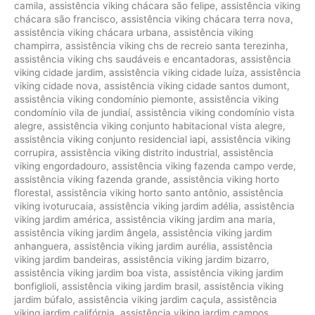
camila
,
assistência viking chácara são felipe
,
assistência viking
chácara são francisco
,
assistência viking chácara terra nova
,
assistência viking chácara urbana
,
assistência viking
champirra
,
assistência viking chs de recreio santa terezinha
,
assistência viking chs saudáveis e encantadoras
,
assistência
viking cidade jardim
,
assistência viking cidade luíza
,
assistência
viking cidade nova
,
assistência viking cidade santos dumont
,
assistência viking condomínio piemonte
,
assistência viking
condomínio vila de jundiaí
,
assistência viking condomínio vista
alegre
,
assistência viking conjunto habitacional vista alegre
,
assistência viking conjunto residencial iapi
,
assistência viking
corrupira
,
assistência viking distrito industrial
,
assistência
viking engordadouro
,
assistência viking fazenda campo verde
,
assistência viking fazenda grande
,
assistência viking horto
florestal
,
assistência viking horto santo antônio
,
assistência
viking ivoturucaia
,
assistência viking jardim adélia
,
assistência
viking jardim américa
,
assistência viking jardim ana maria
,
assistência viking jardim ângela
,
assistência viking jardim
anhanguera
,
assistência viking jardim aurélia
,
assistência
viking jardim bandeiras
,
assistência viking jardim bizarro
,
assistência viking jardim boa vista
,
assistência viking jardim
bonfiglioli
,
assistência viking jardim brasil
,
assistência viking
jardim búfalo
,
assistência viking jardim caçula
,
assistência
viking jardim califórnia
,
assistência viking jardim campos