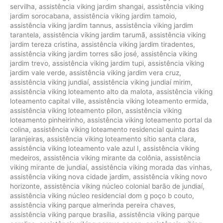
servilha
,
assistência viking jardim shangai
,
assistência viking
jardim sorocabana
,
assistência viking jardim tamoio
,
assistência viking jardim tannus
,
assistência viking jardim
tarantela
,
assistência viking jardim tarumã
,
assistência viking
jardim tereza cristina
,
assistência viking jardim tiradentes
,
assistência viking jardim torres são josé
,
assistência viking
jardim trevo
,
assistência viking jardim tupi
,
assistência viking
jardim vale verde
,
assistência viking jardim vera cruz
,
assistência viking jundiaí
,
assistência viking jundiaí mirim
,
assistência viking loteamento alto da malota
,
assistência viking
loteamento capital ville
,
assistência viking loteamento ermida
,
assistência viking loteamento pilon
,
assistência viking
loteamento pinheirinho
,
assistência viking loteamento portal da
colina
,
assistência viking loteamento residencial quinta das
laranjeiras
,
assistência viking loteamento sítio santa clara
,
assistência viking loteamento vale azul I
,
assistência viking
medeiros
,
assistência viking mirante da colônia
,
assistência
viking mirante de jundiaí
,
assistência viking morada das vinhas
,
assistência viking nova cidade jardim
,
assistência viking novo
horizonte
,
assistência viking núcleo colonial barão de jundiaí
,
assistência viking núcleo residencial dom g poço b couto
,
assistência viking parque almerinda pereira chaves
,
assistência viking parque brasília
,
assistência viking parque