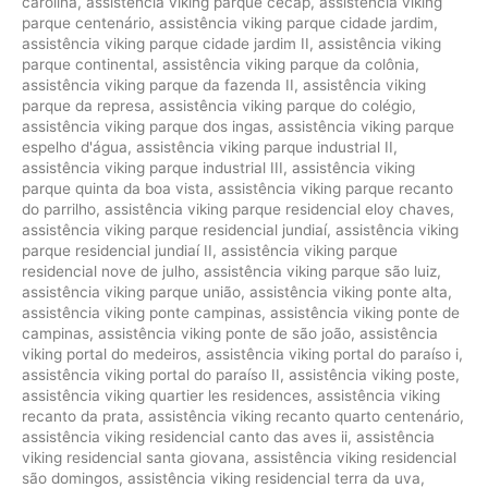
carolina
,
assistência viking parque cecap
,
assistência viking
parque centenário
,
assistência viking parque cidade jardim
,
assistência viking parque cidade jardim II
,
assistência viking
parque continental
,
assistência viking parque da colônia
,
assistência viking parque da fazenda II
,
assistência viking
parque da represa
,
assistência viking parque do colégio
,
assistência viking parque dos ingas
,
assistência viking parque
espelho d'água
,
assistência viking parque industrial II
,
assistência viking parque industrial III
,
assistência viking
parque quinta da boa vista
,
assistência viking parque recanto
do parrilho
,
assistência viking parque residencial eloy chaves
,
assistência viking parque residencial jundiaí
,
assistência viking
parque residencial jundiaí II
,
assistência viking parque
residencial nove de julho
,
assistência viking parque são luiz
,
assistência viking parque união
,
assistência viking ponte alta
,
assistência viking ponte campinas
,
assistência viking ponte de
campinas
,
assistência viking ponte de são joão
,
assistência
viking portal do medeiros
,
assistência viking portal do paraíso i
,
assistência viking portal do paraíso II
,
assistência viking poste
,
assistência viking quartier les residences
,
assistência viking
recanto da prata
,
assistência viking recanto quarto centenário
,
assistência viking residencial canto das aves ii
,
assistência
viking residencial santa giovana
,
assistência viking residencial
são domingos
,
assistência viking residencial terra da uva
,