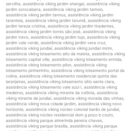
servilha
,
assistência viking jardim shangai
,
assistência viking
jardim sorocabana
,
assistência viking jardim tamoio
,
assistência viking jardim tannus
,
assistência viking jardim
tarantela
,
assistência viking jardim tarumã
,
assistência viking
jardim tereza cristina
,
assistência viking jardim tiradentes
,
assistência viking jardim torres são josé
,
assistência viking
jardim trevo
,
assistência viking jardim tupi
,
assistência viking
jardim vale verde
,
assistência viking jardim vera cruz
,
assistência viking jundiaí
,
assistência viking jundiaí mirim
,
assistência viking loteamento alto da malota
,
assistência viking
loteamento capital ville
,
assistência viking loteamento ermida
,
assistência viking loteamento pilon
,
assistência viking
loteamento pinheirinho
,
assistência viking loteamento portal da
colina
,
assistência viking loteamento residencial quinta das
laranjeiras
,
assistência viking loteamento sítio santa clara
,
assistência viking loteamento vale azul I
,
assistência viking
medeiros
,
assistência viking mirante da colônia
,
assistência
viking mirante de jundiaí
,
assistência viking morada das vinhas
,
assistência viking nova cidade jardim
,
assistência viking novo
horizonte
,
assistência viking núcleo colonial barão de jundiaí
,
assistência viking núcleo residencial dom g poço b couto
,
assistência viking parque almerinda pereira chaves
,
assistência viking parque brasília
,
assistência viking parque