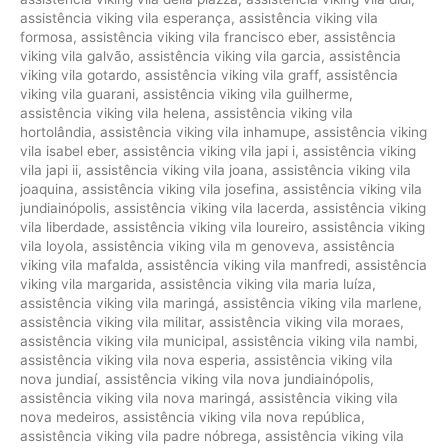
assistência viking vila esperança
,
assistência viking vila
formosa
,
assistência viking vila francisco eber
,
assistência
viking vila galvão
,
assistência viking vila garcia
,
assistência
viking vila gotardo
,
assistência viking vila graff
,
assistência
viking vila guarani
,
assistência viking vila guilherme
,
assistência viking vila helena
,
assistência viking vila
hortolândia
,
assistência viking vila inhamupe
,
assistência viking
vila isabel eber
,
assistência viking vila japi i
,
assistência viking
vila japi ii
,
assistência viking vila joana
,
assistência viking vila
joaquina
,
assistência viking vila josefina
,
assistência viking vila
jundiainópolis
,
assistência viking vila lacerda
,
assistência viking
vila liberdade
,
assistência viking vila loureiro
,
assistência viking
vila loyola
,
assistência viking vila m genoveva
,
assistência
viking vila mafalda
,
assistência viking vila manfredi
,
assistência
viking vila margarida
,
assistência viking vila maria luíza
,
assistência viking vila maringá
,
assistência viking vila marlene
,
assistência viking vila militar
,
assistência viking vila moraes
,
assistência viking vila municipal
,
assistência viking vila nambi
,
assistência viking vila nova esperia
,
assistência viking vila
nova jundiaí
,
assistência viking vila nova jundiainópolis
,
assistência viking vila nova maringá
,
assistência viking vila
nova medeiros
,
assistência viking vila nova república
,
assistência viking vila padre nóbrega
,
assistência viking vila