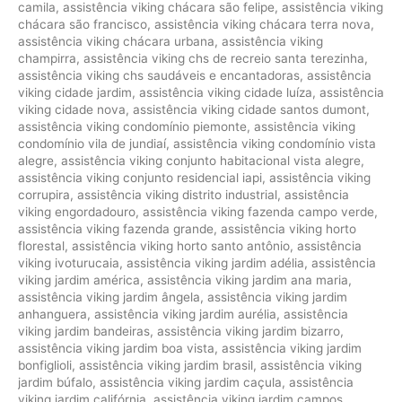
camila
,
assistência viking chácara são felipe
,
assistência viking
chácara são francisco
,
assistência viking chácara terra nova
,
assistência viking chácara urbana
,
assistência viking
champirra
,
assistência viking chs de recreio santa terezinha
,
assistência viking chs saudáveis e encantadoras
,
assistência
viking cidade jardim
,
assistência viking cidade luíza
,
assistência
viking cidade nova
,
assistência viking cidade santos dumont
,
assistência viking condomínio piemonte
,
assistência viking
condomínio vila de jundiaí
,
assistência viking condomínio vista
alegre
,
assistência viking conjunto habitacional vista alegre
,
assistência viking conjunto residencial iapi
,
assistência viking
corrupira
,
assistência viking distrito industrial
,
assistência
viking engordadouro
,
assistência viking fazenda campo verde
,
assistência viking fazenda grande
,
assistência viking horto
florestal
,
assistência viking horto santo antônio
,
assistência
viking ivoturucaia
,
assistência viking jardim adélia
,
assistência
viking jardim américa
,
assistência viking jardim ana maria
,
assistência viking jardim ângela
,
assistência viking jardim
anhanguera
,
assistência viking jardim aurélia
,
assistência
viking jardim bandeiras
,
assistência viking jardim bizarro
,
assistência viking jardim boa vista
,
assistência viking jardim
bonfiglioli
,
assistência viking jardim brasil
,
assistência viking
jardim búfalo
,
assistência viking jardim caçula
,
assistência
viking jardim califórnia
,
assistência viking jardim campos