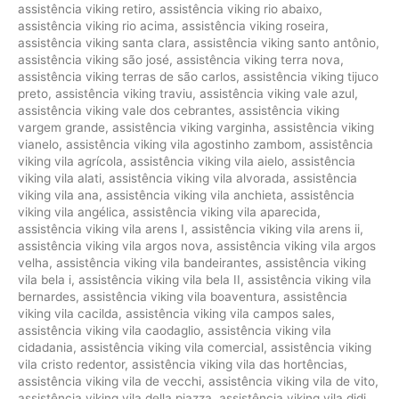
assistência viking retiro
,
assistência viking rio abaixo
,
assistência viking rio acima
,
assistência viking roseira
,
assistência viking santa clara
,
assistência viking santo antônio
,
assistência viking são josé
,
assistência viking terra nova
,
assistência viking terras de são carlos
,
assistência viking tijuco
preto
,
assistência viking traviu
,
assistência viking vale azul
,
assistência viking vale dos cebrantes
,
assistência viking
vargem grande
,
assistência viking varginha
,
assistência viking
vianelo
,
assistência viking vila agostinho zambom
,
assistência
viking vila agrícola
,
assistência viking vila aielo
,
assistência
viking vila alati
,
assistência viking vila alvorada
,
assistência
viking vila ana
,
assistência viking vila anchieta
,
assistência
viking vila angélica
,
assistência viking vila aparecida
,
assistência viking vila arens I
,
assistência viking vila arens ii
,
assistência viking vila argos nova
,
assistência viking vila argos
velha
,
assistência viking vila bandeirantes
,
assistência viking
vila bela i
,
assistência viking vila bela II
,
assistência viking vila
bernardes
,
assistência viking vila boaventura
,
assistência
viking vila cacilda
,
assistência viking vila campos sales
,
assistência viking vila caodaglio
,
assistência viking vila
cidadania
,
assistência viking vila comercial
,
assistência viking
vila cristo redentor
,
assistência viking vila das hortências
,
assistência viking vila de vecchi
,
assistência viking vila de vito
,
assistência viking vila della piazza
,
assistência viking vila didi
,