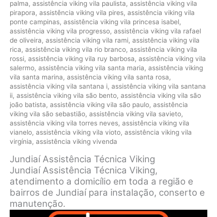
palma
,
assistência viking vila paulista
,
assistência viking vila
pirapora
,
assistência viking vila pires
,
assistência viking vila
ponte campinas
,
assistência viking vila princesa isabel
,
assistência viking vila progresso
,
assistência viking vila rafael
de oliveira
,
assistência viking vila rami
,
assistência viking vila
rica
,
assistência viking vila rio branco
,
assistência viking vila
rossi
,
assistência viking vila ruy barbosa
,
assistência viking vila
salermo
,
assistência viking vila santa maria
,
assistência viking
vila santa marina
,
assistência viking vila santa rosa
,
assistência viking vila santana i
,
assistência viking vila santana
ii
,
assistência viking vila são bento
,
assistência viking vila são
joão batista
,
assistência viking vila são paulo
,
assistência
viking vila são sebastião
,
assistência viking vila savieto
,
assistência viking vila torres neves
,
assistência viking vila
vianelo
,
assistência viking vila vioto
,
assistência viking vila
virgínia
,
assistência viking vivenda
Jundiaí Assistência Técnica Viking
Jundiaí Assistência Técnica Viking,
atendimento a domicílio em toda a região e
bairros de Jundiaí para instalação, conserto e
manutenção.