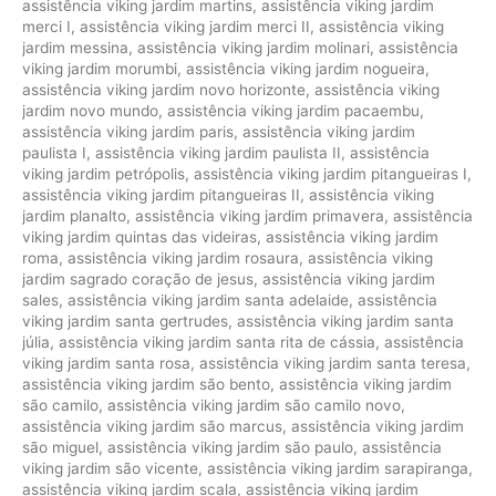
assistência viking jardim martins
,
assistência viking jardim
merci I
,
assistência viking jardim merci II
,
assistência viking
jardim messina
,
assistência viking jardim molinari
,
assistência
viking jardim morumbi
,
assistência viking jardim nogueira
,
assistência viking jardim novo horizonte
,
assistência viking
jardim novo mundo
,
assistência viking jardim pacaembu
,
assistência viking jardim paris
,
assistência viking jardim
paulista I
,
assistência viking jardim paulista II
,
assistência
viking jardim petrópolis
,
assistência viking jardim pitangueiras I
,
assistência viking jardim pitangueiras II
,
assistência viking
jardim planalto
,
assistência viking jardim primavera
,
assistência
viking jardim quintas das videiras
,
assistência viking jardim
roma
,
assistência viking jardim rosaura
,
assistência viking
jardim sagrado coração de jesus
,
assistência viking jardim
sales
,
assistência viking jardim santa adelaide
,
assistência
viking jardim santa gertrudes
,
assistência viking jardim santa
júlia
,
assistência viking jardim santa rita de cássia
,
assistência
viking jardim santa rosa
,
assistência viking jardim santa teresa
,
assistência viking jardim são bento
,
assistência viking jardim
são camilo
,
assistência viking jardim são camilo novo
,
assistência viking jardim são marcus
,
assistência viking jardim
são miguel
,
assistência viking jardim são paulo
,
assistência
viking jardim são vicente
,
assistência viking jardim sarapiranga
,
assistência viking jardim scala
,
assistência viking jardim