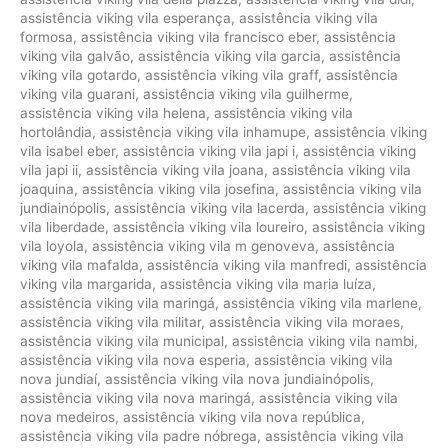
assistência viking vila esperança
,
assistência viking vila
formosa
,
assistência viking vila francisco eber
,
assistência
viking vila galvão
,
assistência viking vila garcia
,
assistência
viking vila gotardo
,
assistência viking vila graff
,
assistência
viking vila guarani
,
assistência viking vila guilherme
,
assistência viking vila helena
,
assistência viking vila
hortolândia
,
assistência viking vila inhamupe
,
assistência viking
vila isabel eber
,
assistência viking vila japi i
,
assistência viking
vila japi ii
,
assistência viking vila joana
,
assistência viking vila
joaquina
,
assistência viking vila josefina
,
assistência viking vila
jundiainópolis
,
assistência viking vila lacerda
,
assistência viking
vila liberdade
,
assistência viking vila loureiro
,
assistência viking
vila loyola
,
assistência viking vila m genoveva
,
assistência
viking vila mafalda
,
assistência viking vila manfredi
,
assistência
viking vila margarida
,
assistência viking vila maria luíza
,
assistência viking vila maringá
,
assistência viking vila marlene
,
assistência viking vila militar
,
assistência viking vila moraes
,
assistência viking vila municipal
,
assistência viking vila nambi
,
assistência viking vila nova esperia
,
assistência viking vila
nova jundiaí
,
assistência viking vila nova jundiainópolis
,
assistência viking vila nova maringá
,
assistência viking vila
nova medeiros
,
assistência viking vila nova república
,
assistência viking vila padre nóbrega
,
assistência viking vila