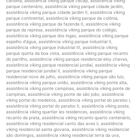
carolina
,
assistência viking parque cecap
,
assistência viking
parque centenário
,
assistência viking parque cidade jardim
,
assistência viking parque cidade jardim II
,
assistência viking
parque continental
,
assistência viking parque da colônia
,
assistência viking parque da fazenda II
,
assistência viking
parque da represa
,
assistência viking parque do colégio
,
assistência viking parque dos ingas
,
assistência viking parque
espelho d'água
,
assistência viking parque industrial II
,
assistência viking parque industrial III
,
assistência viking
parque quinta da boa vista
,
assistência viking parque recanto
do parrilho
,
assistência viking parque residencial eloy chaves
,
assistência viking parque residencial jundiaí
,
assistência viking
parque residencial jundiaí II
,
assistência viking parque
residencial nove de julho
,
assistência viking parque são luiz
,
assistência viking parque união
,
assistência viking ponte alta
,
assistência viking ponte campinas
,
assistência viking ponte de
campinas
,
assistência viking ponte de são joão
,
assistência
viking portal do medeiros
,
assistência viking portal do paraíso i
,
assistência viking portal do paraíso II
,
assistência viking poste
,
assistência viking quartier les residences
,
assistência viking
recanto da prata
,
assistência viking recanto quarto centenário
,
assistência viking residencial canto das aves ii
,
assistência
viking residencial santa giovana
,
assistência viking residencial
são domingos
,
assistência viking residencial terra da uva
,