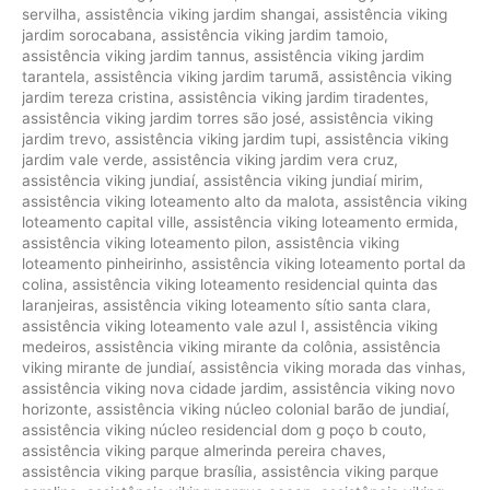
servilha
,
assistência viking jardim shangai
,
assistência viking
jardim sorocabana
,
assistência viking jardim tamoio
,
assistência viking jardim tannus
,
assistência viking jardim
tarantela
,
assistência viking jardim tarumã
,
assistência viking
jardim tereza cristina
,
assistência viking jardim tiradentes
,
assistência viking jardim torres são josé
,
assistência viking
jardim trevo
,
assistência viking jardim tupi
,
assistência viking
jardim vale verde
,
assistência viking jardim vera cruz
,
assistência viking jundiaí
,
assistência viking jundiaí mirim
,
assistência viking loteamento alto da malota
,
assistência viking
loteamento capital ville
,
assistência viking loteamento ermida
,
assistência viking loteamento pilon
,
assistência viking
loteamento pinheirinho
,
assistência viking loteamento portal da
colina
,
assistência viking loteamento residencial quinta das
laranjeiras
,
assistência viking loteamento sítio santa clara
,
assistência viking loteamento vale azul I
,
assistência viking
medeiros
,
assistência viking mirante da colônia
,
assistência
viking mirante de jundiaí
,
assistência viking morada das vinhas
,
assistência viking nova cidade jardim
,
assistência viking novo
horizonte
,
assistência viking núcleo colonial barão de jundiaí
,
assistência viking núcleo residencial dom g poço b couto
,
assistência viking parque almerinda pereira chaves
,
assistência viking parque brasília
,
assistência viking parque