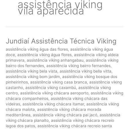
assistência viking
vila aparecida
Jundiaí Assistência Técnica Viking
assistência viking água das flores
,
assistência viking água
doce
,
assistência viking água flores
,
assistência viking aldeia
primavera
,
assistência viking anhangabau
,
assistência viking
bairro dos fernandes
,
assistência viking bairro fernandes
,
assistência viking bela vista
,
assistência viking bella vitta
,
assistência viking bom jardim
,
assistência viking bosque dos
pinheirinhos
,
assistência viking casa branca
,
assistência viking
castanho
,
assistência viking caxambú
,
assistência viking
centro
,
assistência viking chácara aeroporto
,
assistência viking
chácara companheiros
,
assistência viking chácara das
videiras
,
assistência viking chácara itamar
,
assistência viking
chácara malota
,
assistência viking chácara morada
mediterrânea
,
assistência viking chácara pai jacó
,
assistência
viking chácara planalto
,
assistência viking chácara recreio
lagoa dos patos
,
assistência viking chácara recreio santa