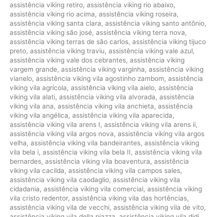
assistência viking retiro
,
assistência viking rio abaixo
,
assistência viking rio acima
,
assistência viking roseira
,
assistência viking santa clara
,
assistência viking santo antônio
,
assistência viking são josé
,
assistência viking terra nova
,
assistência viking terras de são carlos
,
assistência viking tijuco
preto
,
assistência viking traviu
,
assistência viking vale azul
,
assistência viking vale dos cebrantes
,
assistência viking
vargem grande
,
assistência viking varginha
,
assistência viking
vianelo
,
assistência viking vila agostinho zambom
,
assistência
viking vila agrícola
,
assistência viking vila aielo
,
assistência
viking vila alati
,
assistência viking vila alvorada
,
assistência
viking vila ana
,
assistência viking vila anchieta
,
assistência
viking vila angélica
,
assistência viking vila aparecida
,
assistência viking vila arens I
,
assistência viking vila arens ii
,
assistência viking vila argos nova
,
assistência viking vila argos
velha
,
assistência viking vila bandeirantes
,
assistência viking
vila bela i
,
assistência viking vila bela II
,
assistência viking vila
bernardes
,
assistência viking vila boaventura
,
assistência
viking vila cacilda
,
assistência viking vila campos sales
,
assistência viking vila caodaglio
,
assistência viking vila
cidadania
,
assistência viking vila comercial
,
assistência viking
vila cristo redentor
,
assistência viking vila das hortências
,
assistência viking vila de vecchi
,
assistência viking vila de vito
,
assistência viking vila della piazza
,
assistência viking vila didi
,