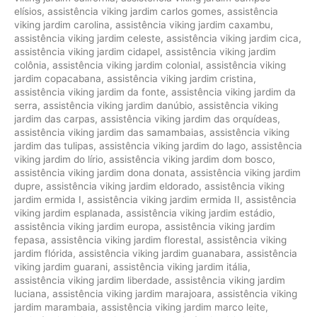
elísios
,
assistência viking jardim carlos gomes
,
assistência
viking jardim carolina
,
assistência viking jardim caxambu
,
assistência viking jardim celeste
,
assistência viking jardim cica
,
assistência viking jardim cidapel
,
assistência viking jardim
colônia
,
assistência viking jardim colonial
,
assistência viking
jardim copacabana
,
assistência viking jardim cristina
,
assistência viking jardim da fonte
,
assistência viking jardim da
serra
,
assistência viking jardim danúbio
,
assistência viking
jardim das carpas
,
assistência viking jardim das orquídeas
,
assistência viking jardim das samambaias
,
assistência viking
jardim das tulipas
,
assistência viking jardim do lago
,
assistência
viking jardim do lírio
,
assistência viking jardim dom bosco
,
assistência viking jardim dona donata
,
assistência viking jardim
dupre
,
assistência viking jardim eldorado
,
assistência viking
jardim ermida I
,
assistência viking jardim ermida II
,
assistência
viking jardim esplanada
,
assistência viking jardim estádio
,
assistência viking jardim europa
,
assistência viking jardim
fepasa
,
assistência viking jardim florestal
,
assistência viking
jardim flórida
,
assistência viking jardim guanabara
,
assistência
viking jardim guarani
,
assistência viking jardim itália
,
assistência viking jardim liberdade
,
assistência viking jardim
luciana
,
assistência viking jardim marajoara
,
assistência viking
jardim marambaia
,
assistência viking jardim marco leite
,