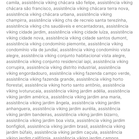
camila
,
assistência viking chácara são felipe
,
assistência viking
chácara são francisco
,
assistência viking chácara terra nova
,
assistência viking chácara urbana
,
assistência viking
champirra
,
assistência viking chs de recreio santa terezinha
,
assistência viking chs saudáveis e encantadoras
,
assistência
viking cidade jardim
,
assistência viking cidade luíza
,
assistência
viking cidade nova
,
assistência viking cidade santos dumont
,
assistência viking condomínio piemonte
,
assistência viking
condomínio vila de jundiaí
,
assistência viking condomínio vista
alegre
,
assistência viking conjunto habitacional vista alegre
,
assistência viking conjunto residencial iapi
,
assistência viking
corrupira
,
assistência viking distrito industrial
,
assistência
viking engordadouro
,
assistência viking fazenda campo verde
,
assistência viking fazenda grande
,
assistência viking horto
florestal
,
assistência viking horto santo antônio
,
assistência
viking ivoturucaia
,
assistência viking jardim adélia
,
assistência
viking jardim américa
,
assistência viking jardim ana maria
,
assistência viking jardim ângela
,
assistência viking jardim
anhanguera
,
assistência viking jardim aurélia
,
assistência
viking jardim bandeiras
,
assistência viking jardim bizarro
,
assistência viking jardim boa vista
,
assistência viking jardim
bonfiglioli
,
assistência viking jardim brasil
,
assistência viking
jardim búfalo
,
assistência viking jardim caçula
,
assistência
viking jardim califórnia
,
assistência viking jardim campos