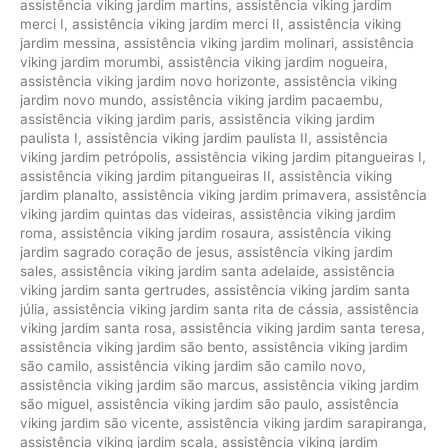
assistência viking jardim martins
,
assistência viking jardim
merci I
,
assistência viking jardim merci II
,
assistência viking
jardim messina
,
assistência viking jardim molinari
,
assistência
viking jardim morumbi
,
assistência viking jardim nogueira
,
assistência viking jardim novo horizonte
,
assistência viking
jardim novo mundo
,
assistência viking jardim pacaembu
,
assistência viking jardim paris
,
assistência viking jardim
paulista I
,
assistência viking jardim paulista II
,
assistência
viking jardim petrópolis
,
assistência viking jardim pitangueiras I
,
assistência viking jardim pitangueiras II
,
assistência viking
jardim planalto
,
assistência viking jardim primavera
,
assistência
viking jardim quintas das videiras
,
assistência viking jardim
roma
,
assistência viking jardim rosaura
,
assistência viking
jardim sagrado coração de jesus
,
assistência viking jardim
sales
,
assistência viking jardim santa adelaide
,
assistência
viking jardim santa gertrudes
,
assistência viking jardim santa
júlia
,
assistência viking jardim santa rita de cássia
,
assistência
viking jardim santa rosa
,
assistência viking jardim santa teresa
,
assistência viking jardim são bento
,
assistência viking jardim
são camilo
,
assistência viking jardim são camilo novo
,
assistência viking jardim são marcus
,
assistência viking jardim
são miguel
,
assistência viking jardim são paulo
,
assistência
viking jardim são vicente
,
assistência viking jardim sarapiranga
,
assistência viking jardim scala
,
assistência viking jardim