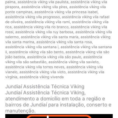
palma
,
assistência viking vila paulista
,
assistência viking vila
pirapora
,
assistência viking vila pires
,
assistência viking vila
ponte campinas
,
assistência viking vila princesa isabel
,
assistência viking vila progresso
,
assistência viking vila rafael
de oliveira
,
assistência viking vila rami
,
assistência viking vila
rica
,
assistência viking vila rio branco
,
assistência viking vila
rossi
,
assistência viking vila ruy barbosa
,
assistência viking vila
salermo
,
assistência viking vila santa maria
,
assistência viking
vila santa marina
,
assistência viking vila santa rosa
,
assistência viking vila santana i
,
assistência viking vila santana
ii
,
assistência viking vila são bento
,
assistência viking vila são
joão batista
,
assistência viking vila são paulo
,
assistência
viking vila são sebastião
,
assistência viking vila savieto
,
assistência viking vila torres neves
,
assistência viking vila
vianelo
,
assistência viking vila vioto
,
assistência viking vila
virgínia
,
assistência viking vivenda
Jundiaí Assistência Técnica Viking
Jundiaí Assistência Técnica Viking,
atendimento a domicílio em toda a região e
bairros de Jundiaí para instalação, conserto e
manutenção.