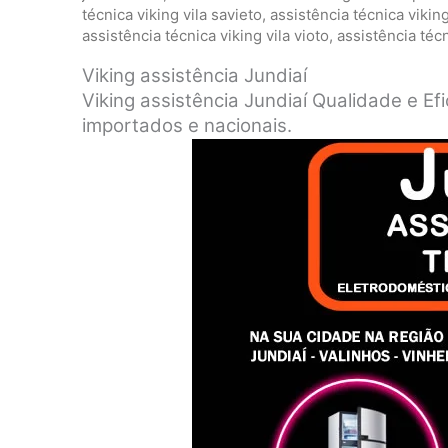
técnica viking vila savieto
,
assistência técnica vikin
assistência técnica viking vila vioto
,
assistência técn
Viking assistência Jundiaí
Viking assistência Jundiaí Qualidade e E
importados e nacionais.