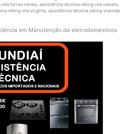
g vila torres neves
,
assistência técnica viking vila vianelo
,
ica viking vila virgínia
,
assistência técnica viking vivenda
ficiência em Manutenção de eletrodomésticos