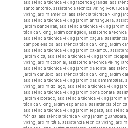
assistência técnica viking fazenda grande
,
assistênc
santo antônio
,
assistência técnica viking ivoturucaia
viking jardim américa
,
assistência técnica viking ja
assistência técnica viking jardim anhanguera
,
assist
jardim bandeiras
,
assistência técnica viking jardim 
técnica viking jardim bonfiglioli
,
assistência técnica 
assistência técnica viking jardim caçula
,
assistência 
campos elísios
,
assistência técnica viking jardim c
assistência técnica viking jardim caxambu
,
assistênc
jardim cica
,
assistência técnica viking jardim cidape
viking jardim colonial
,
assistência técnica viking ja
assistência técnica viking jardim da fonte
,
assistênc
jardim danúbio
,
assistência técnica viking jardim da
assistência técnica viking jardim das samambaias
,
a
viking jardim do lago
,
assistência técnica viking jard
assistência técnica viking jardim dona donata
,
assis
jardim eldorado
,
assistência técnica viking jardim e
técnica viking jardim esplanada
,
assistência técnica
assistência técnica viking jardim fepasa
,
assistência
flórida
,
assistência técnica viking jardim guanabara
viking jardim itália
,
assistência técnica viking jardim