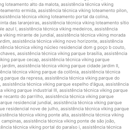
ing loteamento alto da malota
,
assistência técnica viking
loteamento ermida
,
assistência técnica viking loteamento pilon
,
ssistência técnica viking loteamento portal da colina
,
inta das laranjeiras
,
assistência técnica viking loteamento sítio
le azul I
,
assistência técnica viking medeiros
,
assistência
a viking mirante de jundiaí
,
assistência técnica viking morada
ardim
,
assistência técnica viking novo horizonte
,
assistência
stência técnica viking núcleo residencial dom g poço b couto
,
a chaves
,
assistência técnica viking parque brasília
,
assistência
viking parque cecap
,
assistência técnica viking parque
e jardim
,
assistência técnica viking parque cidade jardim II
,
tência técnica viking parque da colônia
,
assistência técnica
ing parque da represa
,
assistência técnica viking parque do
,
assistência técnica viking parque espelho d'água
,
assistência
a viking parque industrial III
,
assistência técnica viking parque
e recanto do parrilho
,
assistência técnica viking parque
parque residencial jundiaí
,
assistência técnica viking parque
que residencial nove de julho
,
assistência técnica viking parque
sistência técnica viking ponte alta
,
assistência técnica viking
e campinas
,
assistência técnica viking ponte de são joão
,
tência técnica viking portal do paraíso i
,
assistência técnica