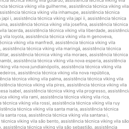
ncia técnica viking vila gotardo
,
assistência técnica viking vila
ncia técnica viking vila guilherme
,
assistência técnica viking vila
ssistência técnica viking vila inhamupe
,
assistência técnica
 japi i
,
assistência técnica viking vila japi ii
,
assistência técnica
uina
,
assistência técnica viking vila josefina
,
assistência técnica
vila lacerda
,
assistência técnica viking vila liberdade
,
assistênci
g vila loyola
,
assistência técnica viking vila m genoveva
,
écnica viking vila manfredi
,
assistência técnica viking vila
a
,
assistência técnica viking vila maringá
,
assistência técnica
litar
,
assistência técnica viking vila moraes
,
assistência técnica
 nambi
,
assistência técnica viking vila nova esperia
,
assistência
iking vila nova jundiainópolis
,
assistência técnica viking vila
medeiros
,
assistência técnica viking vila nova república
,
ência técnica viking vila palma
,
assistência técnica viking vila
istência técnica viking vila pires
,
assistência técnica viking vila
cesa isabel
,
assistência técnica viking vila progresso
,
assistênci
ica viking vila rami
,
assistência técnica viking vila rica
,
 técnica viking vila rossi
,
assistência técnica viking vila ruy
istência técnica viking vila santa maria
,
assistência técnica
ila santa rosa
,
assistência técnica viking vila santana i
,
 técnica viking vila são bento
,
assistência técnica viking vila são
o
,
assistência técnica viking vila são sebastião
,
assistência