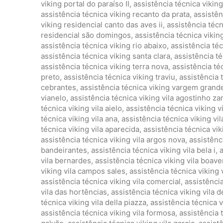
viking portal do paraíso II
,
assistência técnica vikin
assistência técnica viking recanto da prata
,
assistên
viking residencial canto das aves ii
,
assistência técn
residencial são domingos
,
assistência técnica vikin
assistência técnica viking rio abaixo
,
assistência téc
assistência técnica viking santa clara
,
assistência té
assistência técnica viking terra nova
,
assistência té
preto
,
assistência técnica viking traviu
,
assistência 
cebrantes
,
assistência técnica viking vargem grand
vianelo
,
assistência técnica viking vila agostinho 
técnica viking vila aielo
,
assistência técnica viking vi
técnica viking vila ana
,
assistência técnica viking vil
técnica viking vila aparecida
,
assistência técnica viki
assistência técnica viking vila argos nova
,
assistênc
bandeirantes
,
assistência técnica viking vila bela i
,
a
vila bernardes
,
assistência técnica viking vila boav
viking vila campos sales
,
assistência técnica viking 
assistência técnica viking vila comercial
,
assistência
vila das hortências
,
assistência técnica viking vila 
técnica viking vila della piazza
,
assistência técnica vi
assistência técnica viking vila formosa
,
assistência 