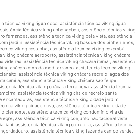
ia técnica viking água doce
,
assistência técnica viking água
ssistência técnica viking anhangabau
,
assistência técnica vikin
irro fernandes
,
assistência técnica viking bela vista
,
assistência
 bom jardim
,
assistência técnica viking bosque dos pinheirinhos
,
técnica viking castanho
,
assistência técnica viking caxambú
,
ca viking chácara aeroporto
,
assistência técnica viking chácara
as videiras
,
assistência técnica viking chácara itamar
,
assistênci
viking chácara morada mediterrânea
,
assistência técnica viking
planalto
,
assistência técnica viking chácara recreio lagoa dos
nta camila
,
assistência técnica viking chácara são felipe
,
istência técnica viking chácara terra nova
,
assistência técnica
hampirra
,
assistência técnica viking chs de recreio santa
 e encantadoras
,
assistência técnica viking cidade jardim
,
técnica viking cidade nova
,
assistência técnica viking cidade
nio piemonte
,
assistência técnica viking condomínio vila de
alegre
,
assistência técnica viking conjunto habitacional vista
al iapi
,
assistência técnica viking corrupira
,
assistência técnica
 engordadouro
,
assistência técnica viking fazenda campo verde
,