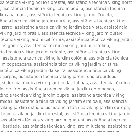
ia técnica viking horto florestal
,
assistência técnica viking hort
,
assistência técnica viking jardim adélia
,
assistência técnica
rdim ana maria
,
assistência técnica viking jardim ângela
,
ência técnica viking jardim aurélia
,
assistência técnica viking
bizarro
,
assistência técnica viking jardim boa vista
,
assistência
viking jardim brasil
,
assistência técnica viking jardim búfalo
,
técnica viking jardim califórnia
,
assistência técnica viking jardi
arlos gomes
,
assistência técnica viking jardim carolina
,
ia técnica viking jardim celeste
,
assistência técnica viking
l
,
assistência técnica viking jardim colônia
,
assistência técnica
rdim copacabana
,
assistência técnica viking jardim cristina
,
ia técnica viking jardim da serra
,
assistência técnica viking
s carpas
,
assistência técnica viking jardim das orquídeas
,
ssistência técnica viking jardim das tulipas
,
assistência técnica
im do lírio
,
assistência técnica viking jardim dom bosco
,
tência técnica viking jardim dupre
,
assistência técnica viking
rmida I
,
assistência técnica viking jardim ermida II
,
assistência
 viking jardim estádio
,
assistência técnica viking jardim europa
,
 técnica viking jardim florestal
,
assistência técnica viking jardim
,
assistência técnica viking jardim guarani
,
assistência técnica
 liberdade
,
assistência técnica viking jardim luciana
,
assistência