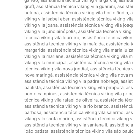
galvão
,
assistência técnica viking vila garcia
,
assistê
graff
,
assistência técnica viking vila guarani
,
assistê
helena
,
assistência técnica viking vila hortolândia
,
a
viking vila isabel eber
,
assistência técnica viking vila
viking vila joana
,
assistência técnica viking vila joaq
viking vila jundiainópolis
,
assistência técnica viking 
técnica viking vila loureiro
,
assistência técnica vikin
assistência técnica viking vila mafalda
,
assistência t
margarida
,
assistência técnica viking vila maria luíz
viking vila marlene
,
assistência técnica viking vila mi
viking vila municipal
,
assistência técnica viking vila
técnica viking vila nova jundiaí
,
assistência técnica v
nova maringá
,
assistência técnica viking vila nova 
assistência técnica viking vila padre nóbrega
,
assist
paulista
,
assistência técnica viking vila pirapora
,
ass
ponte campinas
,
assistência técnica viking vila prin
técnica viking vila rafael de oliveira
,
assistência técn
assistência técnica viking vila rio branco
,
assistência
barbosa
,
assistência técnica viking vila salermo
,
ass
viking vila santa marina
,
assistência técnica viking v
assistência técnica viking vila santana ii
,
assistência
joão batista
,
assistência técnica viking vila são paul