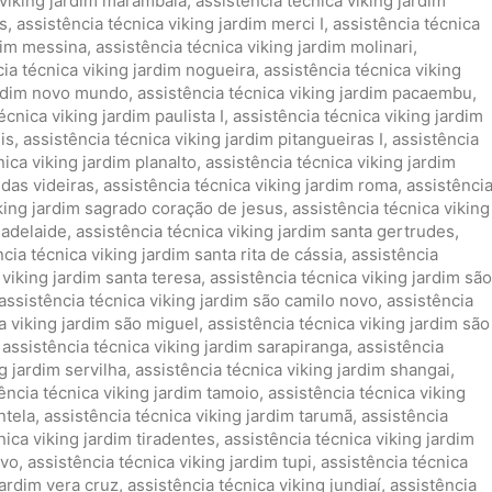
 viking jardim marambaia
,
assistência técnica viking jardim
ns
,
assistência técnica viking jardim merci I
,
assistência técnica
rdim messina
,
assistência técnica viking jardim molinari
,
cia técnica viking jardim nogueira
,
assistência técnica viking
jardim novo mundo
,
assistência técnica viking jardim pacaembu
,
écnica viking jardim paulista I
,
assistência técnica viking jardim
is
,
assistência técnica viking jardim pitangueiras I
,
assistência
nica viking jardim planalto
,
assistência técnica viking jardim
 das videiras
,
assistência técnica viking jardim roma
,
assistênci
iking jardim sagrado coração de jesus
,
assistência técnica viking
 adelaide
,
assistência técnica viking jardim santa gertrudes
,
cia técnica viking jardim santa rita de cássia
,
assistência
 viking jardim santa teresa
,
assistência técnica viking jardim são
assistência técnica viking jardim são camilo novo
,
assistência
a viking jardim são miguel
,
assistência técnica viking jardim são
,
assistência técnica viking jardim sarapiranga
,
assistência
g jardim servilha
,
assistência técnica viking jardim shangai
,
ência técnica viking jardim tamoio
,
assistência técnica viking
ntela
,
assistência técnica viking jardim tarumã
,
assistência
nica viking jardim tiradentes
,
assistência técnica viking jardim
evo
,
assistência técnica viking jardim tupi
,
assistência técnica
jardim vera cruz
,
assistência técnica viking jundiaí
,
assistência