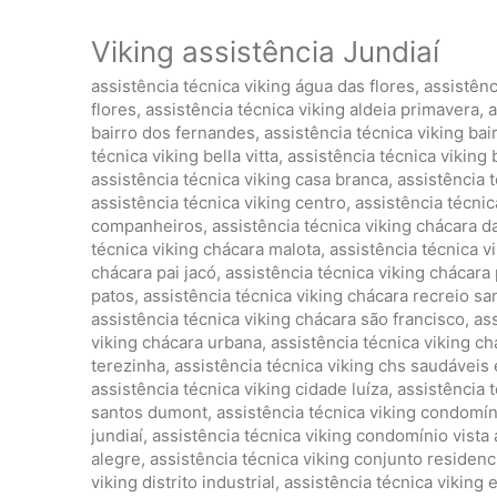
Viking assistência Jundiaí
assistência técnica viking água das flores
,
assistênc
flores
,
assistência técnica viking aldeia primavera
,
a
bairro dos fernandes
,
assistência técnica viking ba
técnica viking bella vitta
,
assistência técnica viking
assistência técnica viking casa branca
,
assistência 
assistência técnica viking centro
,
assistência técni
companheiros
,
assistência técnica viking chácara d
técnica viking chácara malota
,
assistência técnica 
chácara pai jacó
,
assistência técnica viking chácara 
patos
,
assistência técnica viking chácara recreio sa
assistência técnica viking chácara são francisco
,
ass
viking chácara urbana
,
assistência técnica viking c
terezinha
,
assistência técnica viking chs saudáveis
assistência técnica viking cidade luíza
,
assistência 
santos dumont
,
assistência técnica viking condomí
jundiaí
,
assistência técnica viking condomínio vista 
alegre
,
assistência técnica viking conjunto residenci
viking distrito industrial
,
assistência técnica viking