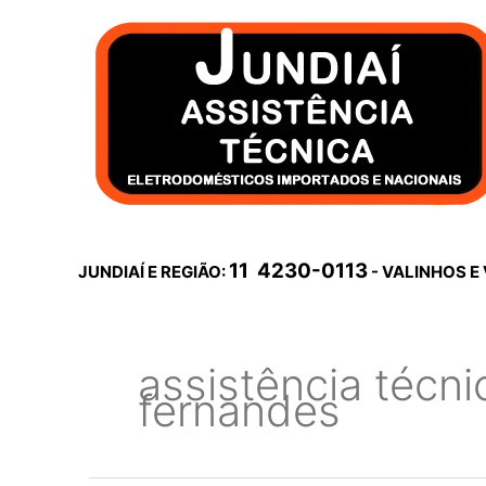
Ir
para
o
conteúdo
11 4230-0113
JUNDIAÍ E REGIÃO:
- VALINHOS E
assistência técni
fernandes