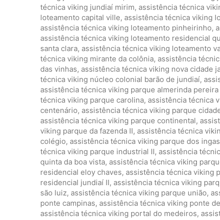
técnica viking jundiaí mirim
,
assistência técnica vik
loteamento capital ville
,
assistência técnica viking 
assistência técnica viking loteamento pinheirinho
,
a
assistência técnica viking loteamento residencial qu
santa clara
,
assistência técnica viking loteamento va
técnica viking mirante da colônia
,
assistência técnic
das vinhas
,
assistência técnica viking nova cidade j
técnica viking núcleo colonial barão de jundiaí
,
assi
assistência técnica viking parque almerinda pereir
técnica viking parque carolina
,
assistência técnica 
centenário
,
assistência técnica viking parque cidad
assistência técnica viking parque continental
,
assis
viking parque da fazenda II
,
assistência técnica vik
colégio
,
assistência técnica viking parque dos ingas
técnica viking parque industrial II
,
assistência técnic
quinta da boa vista
,
assistência técnica viking parqu
residencial eloy chaves
,
assistência técnica viking 
residencial jundiaí II
,
assistência técnica viking par
são luiz
,
assistência técnica viking parque união
,
as
ponte campinas
,
assistência técnica viking ponte d
assistência técnica viking portal do medeiros
,
assis