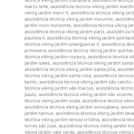
técnica viking jardim marajoara
,
assistência técnica
marco leite
,
assistência técnica viking jardim marti
viking jardim merci II
,
assistência técnica viking ja
assistência técnica viking jardim morumbi
,
assistên
jardim novo horizonte
,
assistência técnica viking 
assistência técnica viking jardim paris
,
assistência t
paulista II
,
assistência técnica viking jardim petrópol
técnica viking jardim pitangueiras II
,
assistência téc
primavera
,
assistência técnica viking jardim quintas
técnica viking jardim rosaura
,
assistência técnica v
jardim sales
,
assistência técnica viking jardim santa
assistência técnica viking jardim santa júlia
,
assistên
técnica viking jardim santa rosa
,
assistência técnica
bento
,
assistência técnica viking jardim são camilo
,
técnica viking jardim são marcus
,
assistência técnic
paulo
,
assistência técnica viking jardim são vicente
técnica viking jardim scala
,
assistência técnica vikin
assistência técnica viking jardim sorocabana
,
assist
jardim tannus
,
assistência técnica viking jardim tara
técnica viking jardim tereza cristina
,
assistência téc
torres são josé
,
assistência técnica viking jardim tr
viking jardim vale verde
,
assistência técnica viking 