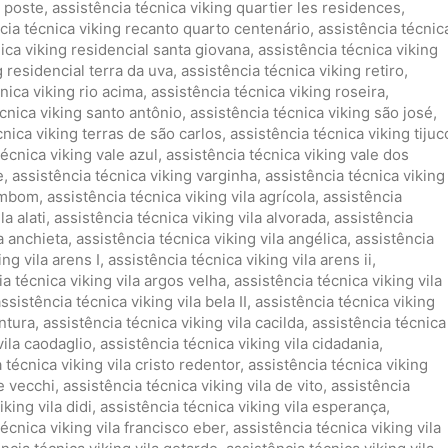
g poste
,
assistência técnica viking quartier les residences
,
cia técnica viking recanto quarto centenário
,
assistência técnic
ica viking residencial santa giovana
,
assistência técnica viking
g residencial terra da uva
,
assistência técnica viking retiro
,
nica viking rio acima
,
assistência técnica viking roseira
,
cnica viking santo antônio
,
assistência técnica viking são josé
,
cnica viking terras de são carlos
,
assistência técnica viking tijuc
técnica viking vale azul
,
assistência técnica viking vale dos
e
,
assistência técnica viking varginha
,
assistência técnica viking
zambom
,
assistência técnica viking vila agrícola
,
assistência
la alati
,
assistência técnica viking vila alvorada
,
assistência
a anchieta
,
assistência técnica viking vila angélica
,
assistência
ng vila arens I
,
assistência técnica viking vila arens ii
,
ia técnica viking vila argos velha
,
assistência técnica viking vila
ssistência técnica viking vila bela II
,
assistência técnica viking
entura
,
assistência técnica viking vila cacilda
,
assistência técnica
vila caodaglio
,
assistência técnica viking vila cidadania
,
 técnica viking vila cristo redentor
,
assistência técnica viking
de vecchi
,
assistência técnica viking vila de vito
,
assistência
king vila didi
,
assistência técnica viking vila esperança
,
técnica viking vila francisco eber
,
assistência técnica viking vila