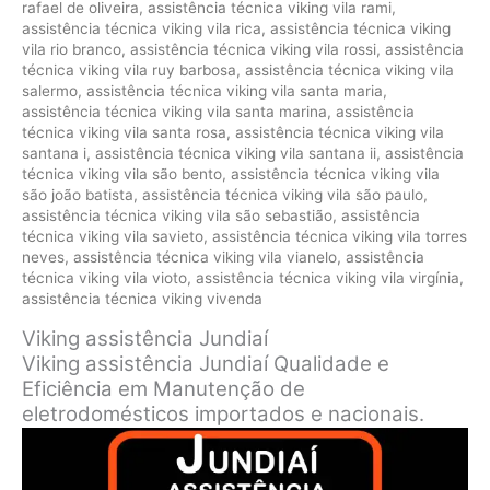
rafael de oliveira
,
assistência técnica viking vila rami
,
assistência técnica viking vila rica
,
assistência técnica viking
vila rio branco
,
assistência técnica viking vila rossi
,
assistência
técnica viking vila ruy barbosa
,
assistência técnica viking vila
salermo
,
assistência técnica viking vila santa maria
,
assistência técnica viking vila santa marina
,
assistência
técnica viking vila santa rosa
,
assistência técnica viking vila
santana i
,
assistência técnica viking vila santana ii
,
assistência
técnica viking vila são bento
,
assistência técnica viking vila
são joão batista
,
assistência técnica viking vila são paulo
,
assistência técnica viking vila são sebastião
,
assistência
técnica viking vila savieto
,
assistência técnica viking vila torres
neves
,
assistência técnica viking vila vianelo
,
assistência
técnica viking vila vioto
,
assistência técnica viking vila virgínia
,
assistência técnica viking vivenda
Viking assistência Jundiaí
Viking assistência Jundiaí Qualidade e
Eficiência em Manutenção de
eletrodomésticos importados e nacionais.