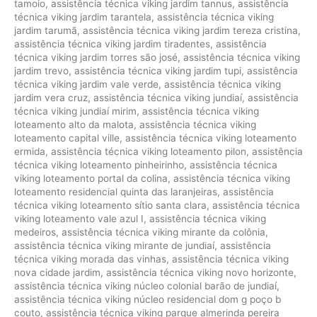
tamoio
,
assistência técnica viking jardim tannus
,
assistência
técnica viking jardim tarantela
,
assistência técnica viking
jardim tarumã
,
assistência técnica viking jardim tereza cristina
,
assistência técnica viking jardim tiradentes
,
assistência
técnica viking jardim torres são josé
,
assistência técnica viking
jardim trevo
,
assistência técnica viking jardim tupi
,
assistência
técnica viking jardim vale verde
,
assistência técnica viking
jardim vera cruz
,
assistência técnica viking jundiaí
,
assistência
técnica viking jundiaí mirim
,
assistência técnica viking
loteamento alto da malota
,
assistência técnica viking
loteamento capital ville
,
assistência técnica viking loteamento
ermida
,
assistência técnica viking loteamento pilon
,
assistência
técnica viking loteamento pinheirinho
,
assistência técnica
viking loteamento portal da colina
,
assistência técnica viking
loteamento residencial quinta das laranjeiras
,
assistência
técnica viking loteamento sítio santa clara
,
assistência técnica
viking loteamento vale azul I
,
assistência técnica viking
medeiros
,
assistência técnica viking mirante da colônia
,
assistência técnica viking mirante de jundiaí
,
assistência
técnica viking morada das vinhas
,
assistência técnica viking
nova cidade jardim
,
assistência técnica viking novo horizonte
,
assistência técnica viking núcleo colonial barão de jundiaí
,
assistência técnica viking núcleo residencial dom g poço b
couto
,
assistência técnica viking parque almerinda pereira