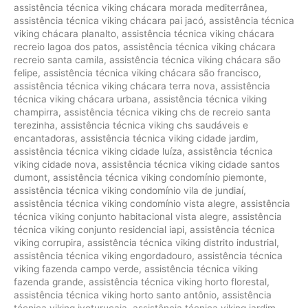
assistência técnica viking chácara morada mediterrânea
,
assistência técnica viking chácara pai jacó
,
assistência técnica
viking chácara planalto
,
assistência técnica viking chácara
recreio lagoa dos patos
,
assistência técnica viking chácara
recreio santa camila
,
assistência técnica viking chácara são
felipe
,
assistência técnica viking chácara são francisco
,
assistência técnica viking chácara terra nova
,
assistência
técnica viking chácara urbana
,
assistência técnica viking
champirra
,
assistência técnica viking chs de recreio santa
terezinha
,
assistência técnica viking chs saudáveis e
encantadoras
,
assistência técnica viking cidade jardim
,
assistência técnica viking cidade luíza
,
assistência técnica
viking cidade nova
,
assistência técnica viking cidade santos
dumont
,
assistência técnica viking condomínio piemonte
,
assistência técnica viking condomínio vila de jundiaí
,
assistência técnica viking condomínio vista alegre
,
assistência
técnica viking conjunto habitacional vista alegre
,
assistência
técnica viking conjunto residencial iapi
,
assistência técnica
viking corrupira
,
assistência técnica viking distrito industrial
,
assistência técnica viking engordadouro
,
assistência técnica
viking fazenda campo verde
,
assistência técnica viking
fazenda grande
,
assistência técnica viking horto florestal
,
assistência técnica viking horto santo antônio
,
assistência
técnica viking ivoturucaia
,
assistência técnica viking jardim