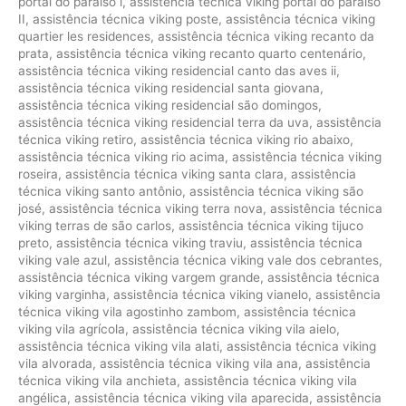
portal do paraíso i
,
assistência técnica viking portal do paraíso
II
,
assistência técnica viking poste
,
assistência técnica viking
quartier les residences
,
assistência técnica viking recanto da
prata
,
assistência técnica viking recanto quarto centenário
,
assistência técnica viking residencial canto das aves ii
,
assistência técnica viking residencial santa giovana
,
assistência técnica viking residencial são domingos
,
assistência técnica viking residencial terra da uva
,
assistência
técnica viking retiro
,
assistência técnica viking rio abaixo
,
assistência técnica viking rio acima
,
assistência técnica viking
roseira
,
assistência técnica viking santa clara
,
assistência
técnica viking santo antônio
,
assistência técnica viking são
josé
,
assistência técnica viking terra nova
,
assistência técnica
viking terras de são carlos
,
assistência técnica viking tijuco
preto
,
assistência técnica viking traviu
,
assistência técnica
viking vale azul
,
assistência técnica viking vale dos cebrantes
,
assistência técnica viking vargem grande
,
assistência técnica
viking varginha
,
assistência técnica viking vianelo
,
assistência
técnica viking vila agostinho zambom
,
assistência técnica
viking vila agrícola
,
assistência técnica viking vila aielo
,
assistência técnica viking vila alati
,
assistência técnica viking
vila alvorada
,
assistência técnica viking vila ana
,
assistência
técnica viking vila anchieta
,
assistência técnica viking vila
angélica
,
assistência técnica viking vila aparecida
,
assistência