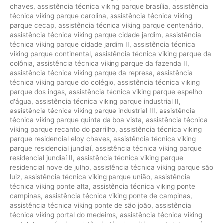
chaves
,
assistência técnica viking parque brasília
,
assistência
técnica viking parque carolina
,
assistência técnica viking
parque cecap
,
assistência técnica viking parque centenário
,
assistência técnica viking parque cidade jardim
,
assistência
técnica viking parque cidade jardim II
,
assistência técnica
viking parque continental
,
assistência técnica viking parque da
colônia
,
assistência técnica viking parque da fazenda II
,
assistência técnica viking parque da represa
,
assistência
técnica viking parque do colégio
,
assistência técnica viking
parque dos ingas
,
assistência técnica viking parque espelho
d'água
,
assistência técnica viking parque industrial II
,
assistência técnica viking parque industrial III
,
assistência
técnica viking parque quinta da boa vista
,
assistência técnica
viking parque recanto do parrilho
,
assistência técnica viking
parque residencial eloy chaves
,
assistência técnica viking
parque residencial jundiaí
,
assistência técnica viking parque
residencial jundiaí II
,
assistência técnica viking parque
residencial nove de julho
,
assistência técnica viking parque são
luiz
,
assistência técnica viking parque união
,
assistência
técnica viking ponte alta
,
assistência técnica viking ponte
campinas
,
assistência técnica viking ponte de campinas
,
assistência técnica viking ponte de são joão
,
assistência
técnica viking portal do medeiros
,
assistência técnica viking