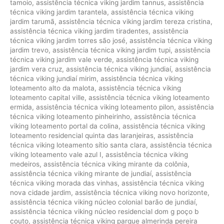
tamoio
,
assistência técnica viking jardim tannus
,
assistência
técnica viking jardim tarantela
,
assistência técnica viking
jardim tarumã
,
assistência técnica viking jardim tereza cristina
,
assistência técnica viking jardim tiradentes
,
assistência
técnica viking jardim torres são josé
,
assistência técnica viking
jardim trevo
,
assistência técnica viking jardim tupi
,
assistência
técnica viking jardim vale verde
,
assistência técnica viking
jardim vera cruz
,
assistência técnica viking jundiaí
,
assistência
técnica viking jundiaí mirim
,
assistência técnica viking
loteamento alto da malota
,
assistência técnica viking
loteamento capital ville
,
assistência técnica viking loteamento
ermida
,
assistência técnica viking loteamento pilon
,
assistência
técnica viking loteamento pinheirinho
,
assistência técnica
viking loteamento portal da colina
,
assistência técnica viking
loteamento residencial quinta das laranjeiras
,
assistência
técnica viking loteamento sítio santa clara
,
assistência técnica
viking loteamento vale azul I
,
assistência técnica viking
medeiros
,
assistência técnica viking mirante da colônia
,
assistência técnica viking mirante de jundiaí
,
assistência
técnica viking morada das vinhas
,
assistência técnica viking
nova cidade jardim
,
assistência técnica viking novo horizonte
,
assistência técnica viking núcleo colonial barão de jundiaí
,
assistência técnica viking núcleo residencial dom g poço b
couto
,
assistência técnica viking parque almerinda pereira