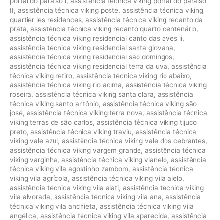
portal do paraíso i
,
assistência técnica viking portal do paraíso
II
,
assistência técnica viking poste
,
assistência técnica viking
quartier les residences
,
assistência técnica viking recanto da
prata
,
assistência técnica viking recanto quarto centenário
,
assistência técnica viking residencial canto das aves ii
,
assistência técnica viking residencial santa giovana
,
assistência técnica viking residencial são domingos
,
assistência técnica viking residencial terra da uva
,
assistência
técnica viking retiro
,
assistência técnica viking rio abaixo
,
assistência técnica viking rio acima
,
assistência técnica viking
roseira
,
assistência técnica viking santa clara
,
assistência
técnica viking santo antônio
,
assistência técnica viking são
josé
,
assistência técnica viking terra nova
,
assistência técnica
viking terras de são carlos
,
assistência técnica viking tijuco
preto
,
assistência técnica viking traviu
,
assistência técnica
viking vale azul
,
assistência técnica viking vale dos cebrantes
,
assistência técnica viking vargem grande
,
assistência técnica
viking varginha
,
assistência técnica viking vianelo
,
assistência
técnica viking vila agostinho zambom
,
assistência técnica
viking vila agrícola
,
assistência técnica viking vila aielo
,
assistência técnica viking vila alati
,
assistência técnica viking
vila alvorada
,
assistência técnica viking vila ana
,
assistência
técnica viking vila anchieta
,
assistência técnica viking vila
angélica
,
assistência técnica viking vila aparecida
,
assistência