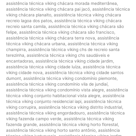
assistência técnica viking chácara morada mediterrânea
,
assistência técnica viking chácara pai jacó
,
assistência técnica
viking chácara planalto
,
assistência técnica viking chácara
recreio lagoa dos patos
,
assistência técnica viking chácara
recreio santa camila
,
assistência técnica viking chácara são
felipe
,
assistência técnica viking chácara são francisco
,
assistência técnica viking chácara terra nova
,
assistência
técnica viking chácara urbana
,
assistência técnica viking
champirra
,
assistência técnica viking chs de recreio santa
terezinha
,
assistência técnica viking chs saudáveis e
encantadoras
,
assistência técnica viking cidade jardim
,
assistência técnica viking cidade luíza
,
assistência técnica
viking cidade nova
,
assistência técnica viking cidade santos
dumont
,
assistência técnica viking condomínio piemonte
,
assistência técnica viking condomínio vila de jundiaí
,
assistência técnica viking condomínio vista alegre
,
assistência
técnica viking conjunto habitacional vista alegre
,
assistência
técnica viking conjunto residencial iapi
,
assistência técnica
viking corrupira
,
assistência técnica viking distrito industrial
,
assistência técnica viking engordadouro
,
assistência técnica
viking fazenda campo verde
,
assistência técnica viking
fazenda grande
,
assistência técnica viking horto florestal
,
assistência técnica viking horto santo antônio
,
assistência
técnica viking ivoturucaia
,
assistência técnica viking jardim