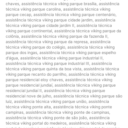
chaves
,
assistência técnica viking parque brasília
,
assistência
técnica viking parque carolina
,
assistência técnica viking
parque cecap
,
assistência técnica viking parque centenário
,
assistência técnica viking parque cidade jardim
,
assistência
técnica viking parque cidade jardim II
,
assistência técnica
viking parque continental
,
assistência técnica viking parque da
colônia
,
assistência técnica viking parque da fazenda II
,
assistência técnica viking parque da represa
,
assistência
técnica viking parque do colégio
,
assistência técnica viking
parque dos ingas
,
assistência técnica viking parque espelho
d'água
,
assistência técnica viking parque industrial II
,
assistência técnica viking parque industrial III
,
assistência
técnica viking parque quinta da boa vista
,
assistência técnica
viking parque recanto do parrilho
,
assistência técnica viking
parque residencial eloy chaves
,
assistência técnica viking
parque residencial jundiaí
,
assistência técnica viking parque
residencial jundiaí II
,
assistência técnica viking parque
residencial nove de julho
,
assistência técnica viking parque são
luiz
,
assistência técnica viking parque união
,
assistência
técnica viking ponte alta
,
assistência técnica viking ponte
campinas
,
assistência técnica viking ponte de campinas
,
assistência técnica viking ponte de são joão
,
assistência
técnica viking portal do medeiros
,
assistência técnica viking