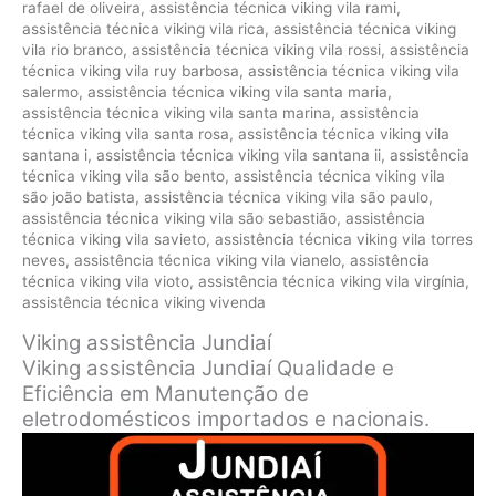
rafael de oliveira
,
assistência técnica viking vila rami
,
assistência técnica viking vila rica
,
assistência técnica viking
vila rio branco
,
assistência técnica viking vila rossi
,
assistência
técnica viking vila ruy barbosa
,
assistência técnica viking vila
salermo
,
assistência técnica viking vila santa maria
,
assistência técnica viking vila santa marina
,
assistência
técnica viking vila santa rosa
,
assistência técnica viking vila
santana i
,
assistência técnica viking vila santana ii
,
assistência
técnica viking vila são bento
,
assistência técnica viking vila
são joão batista
,
assistência técnica viking vila são paulo
,
assistência técnica viking vila são sebastião
,
assistência
técnica viking vila savieto
,
assistência técnica viking vila torres
neves
,
assistência técnica viking vila vianelo
,
assistência
técnica viking vila vioto
,
assistência técnica viking vila virgínia
,
assistência técnica viking vivenda
Viking assistência Jundiaí
Viking assistência Jundiaí Qualidade e
Eficiência em Manutenção de
eletrodomésticos importados e nacionais.