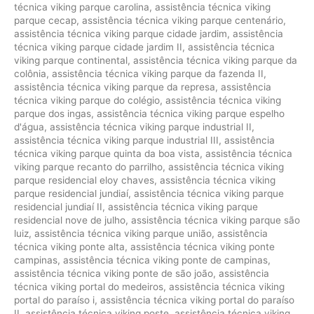
técnica viking parque carolina
,
assistência técnica viking
parque cecap
,
assistência técnica viking parque centenário
,
assistência técnica viking parque cidade jardim
,
assistência
técnica viking parque cidade jardim II
,
assistência técnica
viking parque continental
,
assistência técnica viking parque da
colônia
,
assistência técnica viking parque da fazenda II
,
assistência técnica viking parque da represa
,
assistência
técnica viking parque do colégio
,
assistência técnica viking
parque dos ingas
,
assistência técnica viking parque espelho
d'água
,
assistência técnica viking parque industrial II
,
assistência técnica viking parque industrial III
,
assistência
técnica viking parque quinta da boa vista
,
assistência técnica
viking parque recanto do parrilho
,
assistência técnica viking
parque residencial eloy chaves
,
assistência técnica viking
parque residencial jundiaí
,
assistência técnica viking parque
residencial jundiaí II
,
assistência técnica viking parque
residencial nove de julho
,
assistência técnica viking parque são
luiz
,
assistência técnica viking parque união
,
assistência
técnica viking ponte alta
,
assistência técnica viking ponte
campinas
,
assistência técnica viking ponte de campinas
,
assistência técnica viking ponte de são joão
,
assistência
técnica viking portal do medeiros
,
assistência técnica viking
portal do paraíso i
,
assistência técnica viking portal do paraíso
II
,
assistência técnica viking poste
,
assistência técnica viking