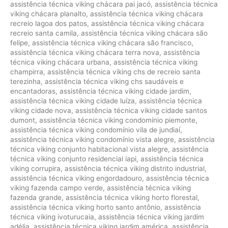
assistência técnica viking chácara pai jacó
,
assistência técnica
viking chácara planalto
,
assistência técnica viking chácara
recreio lagoa dos patos
,
assistência técnica viking chácara
recreio santa camila
,
assistência técnica viking chácara são
felipe
,
assistência técnica viking chácara são francisco
,
assistência técnica viking chácara terra nova
,
assistência
técnica viking chácara urbana
,
assistência técnica viking
champirra
,
assistência técnica viking chs de recreio santa
terezinha
,
assistência técnica viking chs saudáveis e
encantadoras
,
assistência técnica viking cidade jardim
,
assistência técnica viking cidade luíza
,
assistência técnica
viking cidade nova
,
assistência técnica viking cidade santos
dumont
,
assistência técnica viking condomínio piemonte
,
assistência técnica viking condomínio vila de jundiaí
,
assistência técnica viking condomínio vista alegre
,
assistência
técnica viking conjunto habitacional vista alegre
,
assistência
técnica viking conjunto residencial iapi
,
assistência técnica
viking corrupira
,
assistência técnica viking distrito industrial
,
assistência técnica viking engordadouro
,
assistência técnica
viking fazenda campo verde
,
assistência técnica viking
fazenda grande
,
assistência técnica viking horto florestal
,
assistência técnica viking horto santo antônio
,
assistência
técnica viking ivoturucaia
,
assistência técnica viking jardim
adélia
,
assistência técnica viking jardim américa
,
assistência