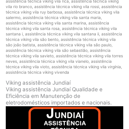
assistência técnica viking vila rica
,
assistência técnica viking
vila rio branco
,
assistência técnica viking vila rossi
,
assistência
técnica viking vila ruy barbosa
,
assistência técnica viking vila
salermo
,
assistência técnica viking vila santa maria
,
assistência técnica viking vila santa marina
,
assistência
técnica viking vila santa rosa
,
assistência técnica viking vila
santana i
,
assistência técnica viking vila santana ii
,
assistência
técnica viking vila são bento
,
assistência técnica viking vila
são joão batista
,
assistência técnica viking vila são paulo
,
assistência técnica viking vila são sebastião
,
assistência
técnica viking vila savieto
,
assistência técnica viking vila torres
neves
,
assistência técnica viking vila vianelo
,
assistência
técnica viking vila vioto
,
assistência técnica viking vila virgínia
,
assistência técnica viking vivenda
Viking assistência Jundiaí
Viking assistência Jundiaí Qualidade e
Eficiência em Manutenção de
eletrodomésticos importados e nacionais.