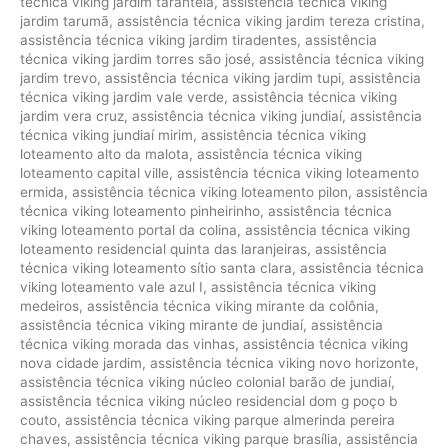
técnica viking jardim tarantela
,
assistência técnica viking
jardim tarumã
,
assistência técnica viking jardim tereza cristina
,
assistência técnica viking jardim tiradentes
,
assistência
técnica viking jardim torres são josé
,
assistência técnica viking
jardim trevo
,
assistência técnica viking jardim tupi
,
assistência
técnica viking jardim vale verde
,
assistência técnica viking
jardim vera cruz
,
assistência técnica viking jundiaí
,
assistência
técnica viking jundiaí mirim
,
assistência técnica viking
loteamento alto da malota
,
assistência técnica viking
loteamento capital ville
,
assistência técnica viking loteamento
ermida
,
assistência técnica viking loteamento pilon
,
assistência
técnica viking loteamento pinheirinho
,
assistência técnica
viking loteamento portal da colina
,
assistência técnica viking
loteamento residencial quinta das laranjeiras
,
assistência
técnica viking loteamento sítio santa clara
,
assistência técnica
viking loteamento vale azul I
,
assistência técnica viking
medeiros
,
assistência técnica viking mirante da colônia
,
assistência técnica viking mirante de jundiaí
,
assistência
técnica viking morada das vinhas
,
assistência técnica viking
nova cidade jardim
,
assistência técnica viking novo horizonte
,
assistência técnica viking núcleo colonial barão de jundiaí
,
assistência técnica viking núcleo residencial dom g poço b
couto
,
assistência técnica viking parque almerinda pereira
chaves
,
assistência técnica viking parque brasília
,
assistência