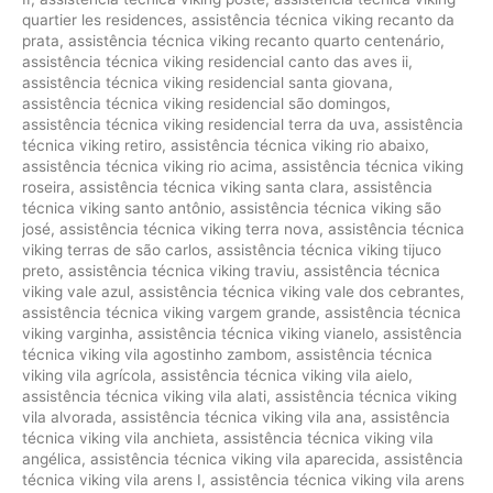
quartier les residences
,
assistência técnica viking recanto da
prata
,
assistência técnica viking recanto quarto centenário
,
assistência técnica viking residencial canto das aves ii
,
assistência técnica viking residencial santa giovana
,
assistência técnica viking residencial são domingos
,
assistência técnica viking residencial terra da uva
,
assistência
técnica viking retiro
,
assistência técnica viking rio abaixo
,
assistência técnica viking rio acima
,
assistência técnica viking
roseira
,
assistência técnica viking santa clara
,
assistência
técnica viking santo antônio
,
assistência técnica viking são
josé
,
assistência técnica viking terra nova
,
assistência técnica
viking terras de são carlos
,
assistência técnica viking tijuco
preto
,
assistência técnica viking traviu
,
assistência técnica
viking vale azul
,
assistência técnica viking vale dos cebrantes
,
assistência técnica viking vargem grande
,
assistência técnica
viking varginha
,
assistência técnica viking vianelo
,
assistência
técnica viking vila agostinho zambom
,
assistência técnica
viking vila agrícola
,
assistência técnica viking vila aielo
,
assistência técnica viking vila alati
,
assistência técnica viking
vila alvorada
,
assistência técnica viking vila ana
,
assistência
técnica viking vila anchieta
,
assistência técnica viking vila
angélica
,
assistência técnica viking vila aparecida
,
assistência
técnica viking vila arens I
,
assistência técnica viking vila arens