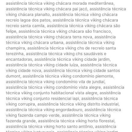
assistência técnica viking chácara morada mediterrânea
,
assistência técnica viking chácara pai jacó
,
assistência técnica
viking chácara planalto
,
assistência técnica viking chácara
recreio lagoa dos patos
,
assistência técnica viking chácara
recreio santa camila
,
assistência técnica viking chácara são
felipe
,
assistência técnica viking chácara são francisco
,
assistência técnica viking chácara terra nova
,
assistência
técnica viking chácara urbana
,
assistência técnica viking
champirra
,
assistência técnica viking chs de recreio santa
terezinha
,
assistência técnica viking chs saudáveis e
encantadoras
,
assistência técnica viking cidade jardim
,
assistência técnica viking cidade luíza
,
assistência técnica
viking cidade nova
,
assistência técnica viking cidade santos
dumont
,
assistência técnica viking condomínio piemonte
,
assistência técnica viking condomínio vila de jundiaí
,
assistência técnica viking condomínio vista alegre
,
assistência
técnica viking conjunto habitacional vista alegre
,
assistência
técnica viking conjunto residencial iapi
,
assistência técnica
viking corrupira
,
assistência técnica viking distrito industrial
,
assistência técnica viking engordadouro
,
assistência técnica
viking fazenda campo verde
,
assistência técnica viking
fazenda grande
,
assistência técnica viking horto florestal
,
assistência técnica viking horto santo antônio
,
assistência
técnica viking ivoturucaia
,
assistência técnica viking jardim