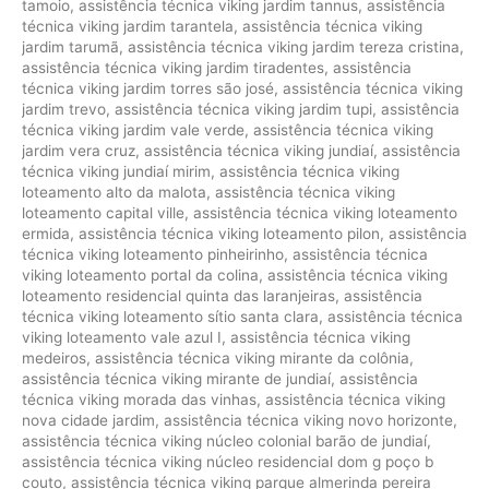
tamoio
,
assistência técnica viking jardim tannus
,
assistência
técnica viking jardim tarantela
,
assistência técnica viking
jardim tarumã
,
assistência técnica viking jardim tereza cristina
,
assistência técnica viking jardim tiradentes
,
assistência
técnica viking jardim torres são josé
,
assistência técnica viking
jardim trevo
,
assistência técnica viking jardim tupi
,
assistência
técnica viking jardim vale verde
,
assistência técnica viking
jardim vera cruz
,
assistência técnica viking jundiaí
,
assistência
técnica viking jundiaí mirim
,
assistência técnica viking
loteamento alto da malota
,
assistência técnica viking
loteamento capital ville
,
assistência técnica viking loteamento
ermida
,
assistência técnica viking loteamento pilon
,
assistência
técnica viking loteamento pinheirinho
,
assistência técnica
viking loteamento portal da colina
,
assistência técnica viking
loteamento residencial quinta das laranjeiras
,
assistência
técnica viking loteamento sítio santa clara
,
assistência técnica
viking loteamento vale azul I
,
assistência técnica viking
medeiros
,
assistência técnica viking mirante da colônia
,
assistência técnica viking mirante de jundiaí
,
assistência
técnica viking morada das vinhas
,
assistência técnica viking
nova cidade jardim
,
assistência técnica viking novo horizonte
,
assistência técnica viking núcleo colonial barão de jundiaí
,
assistência técnica viking núcleo residencial dom g poço b
couto
,
assistência técnica viking parque almerinda pereira