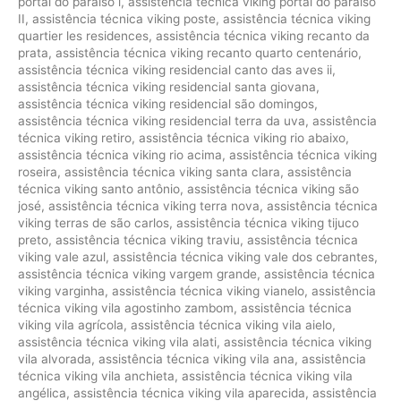
portal do paraíso i
,
assistência técnica viking portal do paraíso
II
,
assistência técnica viking poste
,
assistência técnica viking
quartier les residences
,
assistência técnica viking recanto da
prata
,
assistência técnica viking recanto quarto centenário
,
assistência técnica viking residencial canto das aves ii
,
assistência técnica viking residencial santa giovana
,
assistência técnica viking residencial são domingos
,
assistência técnica viking residencial terra da uva
,
assistência
técnica viking retiro
,
assistência técnica viking rio abaixo
,
assistência técnica viking rio acima
,
assistência técnica viking
roseira
,
assistência técnica viking santa clara
,
assistência
técnica viking santo antônio
,
assistência técnica viking são
josé
,
assistência técnica viking terra nova
,
assistência técnica
viking terras de são carlos
,
assistência técnica viking tijuco
preto
,
assistência técnica viking traviu
,
assistência técnica
viking vale azul
,
assistência técnica viking vale dos cebrantes
,
assistência técnica viking vargem grande
,
assistência técnica
viking varginha
,
assistência técnica viking vianelo
,
assistência
técnica viking vila agostinho zambom
,
assistência técnica
viking vila agrícola
,
assistência técnica viking vila aielo
,
assistência técnica viking vila alati
,
assistência técnica viking
vila alvorada
,
assistência técnica viking vila ana
,
assistência
técnica viking vila anchieta
,
assistência técnica viking vila
angélica
,
assistência técnica viking vila aparecida
,
assistência