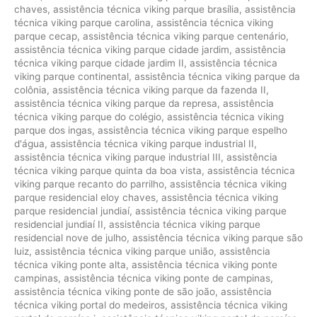
chaves
,
assistência técnica viking parque brasília
,
assistência
técnica viking parque carolina
,
assistência técnica viking
parque cecap
,
assistência técnica viking parque centenário
,
assistência técnica viking parque cidade jardim
,
assistência
técnica viking parque cidade jardim II
,
assistência técnica
viking parque continental
,
assistência técnica viking parque da
colônia
,
assistência técnica viking parque da fazenda II
,
assistência técnica viking parque da represa
,
assistência
técnica viking parque do colégio
,
assistência técnica viking
parque dos ingas
,
assistência técnica viking parque espelho
d'água
,
assistência técnica viking parque industrial II
,
assistência técnica viking parque industrial III
,
assistência
técnica viking parque quinta da boa vista
,
assistência técnica
viking parque recanto do parrilho
,
assistência técnica viking
parque residencial eloy chaves
,
assistência técnica viking
parque residencial jundiaí
,
assistência técnica viking parque
residencial jundiaí II
,
assistência técnica viking parque
residencial nove de julho
,
assistência técnica viking parque são
luiz
,
assistência técnica viking parque união
,
assistência
técnica viking ponte alta
,
assistência técnica viking ponte
campinas
,
assistência técnica viking ponte de campinas
,
assistência técnica viking ponte de são joão
,
assistência
técnica viking portal do medeiros
,
assistência técnica viking