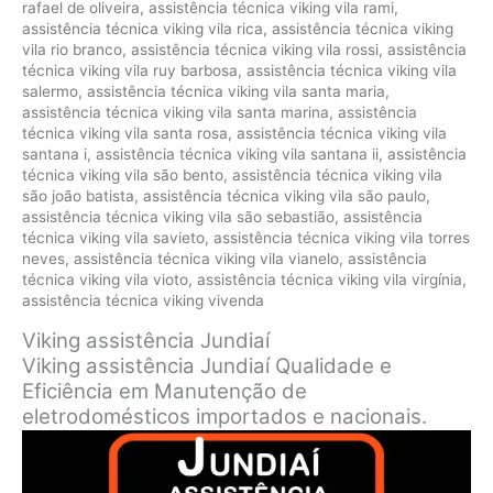
rafael de oliveira
,
assistência técnica viking vila rami
,
assistência técnica viking vila rica
,
assistência técnica viking
vila rio branco
,
assistência técnica viking vila rossi
,
assistência
técnica viking vila ruy barbosa
,
assistência técnica viking vila
salermo
,
assistência técnica viking vila santa maria
,
assistência técnica viking vila santa marina
,
assistência
técnica viking vila santa rosa
,
assistência técnica viking vila
santana i
,
assistência técnica viking vila santana ii
,
assistência
técnica viking vila são bento
,
assistência técnica viking vila
são joão batista
,
assistência técnica viking vila são paulo
,
assistência técnica viking vila são sebastião
,
assistência
técnica viking vila savieto
,
assistência técnica viking vila torres
neves
,
assistência técnica viking vila vianelo
,
assistência
técnica viking vila vioto
,
assistência técnica viking vila virgínia
,
assistência técnica viking vivenda
Viking assistência Jundiaí
Viking assistência Jundiaí Qualidade e
Eficiência em Manutenção de
eletrodomésticos importados e nacionais.