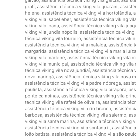
galvão
,
assistência técnica viking vila garcia
,
assistê
graff
,
assistência técnica viking vila guarani
,
assistê
helena
,
assistência técnica viking vila hortolândia
,
a
viking vila isabel eber
,
assistência técnica viking vila
viking vila joana
,
assistência técnica viking vila joaq
viking vila jundiainópolis
,
assistência técnica viking 
técnica viking vila loureiro
,
assistência técnica vikin
assistência técnica viking vila mafalda
,
assistência t
margarida
,
assistência técnica viking vila maria luíz
viking vila marlene
,
assistência técnica viking vila mi
viking vila municipal
,
assistência técnica viking vila
técnica viking vila nova jundiaí
,
assistência técnica v
nova maringá
,
assistência técnica viking vila nova 
assistência técnica viking vila padre nóbrega
,
assist
paulista
,
assistência técnica viking vila pirapora
,
ass
ponte campinas
,
assistência técnica viking vila prin
técnica viking vila rafael de oliveira
,
assistência técn
assistência técnica viking vila rio branco
,
assistência
barbosa
,
assistência técnica viking vila salermo
,
ass
viking vila santa marina
,
assistência técnica viking v
assistência técnica viking vila santana ii
,
assistência
joão batista
,
assistência técnica viking vila são paul