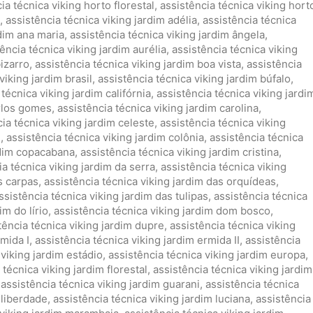
ia técnica viking horto florestal
,
assistência técnica viking hort
,
assistência técnica viking jardim adélia
,
assistência técnica
rdim ana maria
,
assistência técnica viking jardim ângela
,
ência técnica viking jardim aurélia
,
assistência técnica viking
bizarro
,
assistência técnica viking jardim boa vista
,
assistência
viking jardim brasil
,
assistência técnica viking jardim búfalo
,
técnica viking jardim califórnia
,
assistência técnica viking jardi
arlos gomes
,
assistência técnica viking jardim carolina
,
ia técnica viking jardim celeste
,
assistência técnica viking
l
,
assistência técnica viking jardim colônia
,
assistência técnica
rdim copacabana
,
assistência técnica viking jardim cristina
,
ia técnica viking jardim da serra
,
assistência técnica viking
s carpas
,
assistência técnica viking jardim das orquídeas
,
ssistência técnica viking jardim das tulipas
,
assistência técnica
im do lírio
,
assistência técnica viking jardim dom bosco
,
tência técnica viking jardim dupre
,
assistência técnica viking
rmida I
,
assistência técnica viking jardim ermida II
,
assistência
 viking jardim estádio
,
assistência técnica viking jardim europa
,
 técnica viking jardim florestal
,
assistência técnica viking jardim
,
assistência técnica viking jardim guarani
,
assistência técnica
 liberdade
,
assistência técnica viking jardim luciana
,
assistência