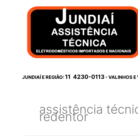
Ir
para
o
conteúdo
11 4230-0113
JUNDIAÍ E REGIÃO:
- VALINHOS E
assistência técnic
redentor