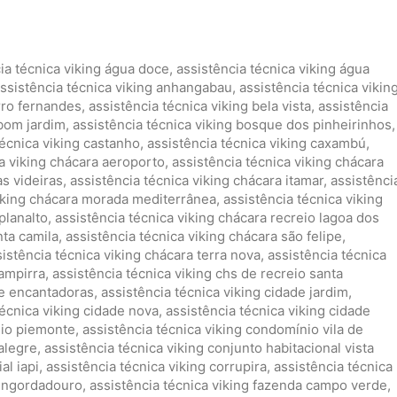
ia técnica viking água doce
,
assistência técnica viking água
ssistência técnica viking anhangabau
,
assistência técnica vikin
irro fernandes
,
assistência técnica viking bela vista
,
assistência
 bom jardim
,
assistência técnica viking bosque dos pinheirinhos
,
técnica viking castanho
,
assistência técnica viking caxambú
,
ca viking chácara aeroporto
,
assistência técnica viking chácara
as videiras
,
assistência técnica viking chácara itamar
,
assistênci
viking chácara morada mediterrânea
,
assistência técnica viking
planalto
,
assistência técnica viking chácara recreio lagoa dos
nta camila
,
assistência técnica viking chácara são felipe
,
istência técnica viking chácara terra nova
,
assistência técnica
hampirra
,
assistência técnica viking chs de recreio santa
 e encantadoras
,
assistência técnica viking cidade jardim
,
técnica viking cidade nova
,
assistência técnica viking cidade
nio piemonte
,
assistência técnica viking condomínio vila de
alegre
,
assistência técnica viking conjunto habitacional vista
al iapi
,
assistência técnica viking corrupira
,
assistência técnica
 engordadouro
,
assistência técnica viking fazenda campo verde
,