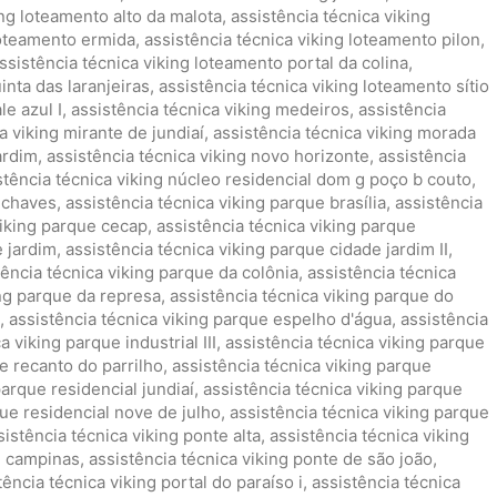
ing loteamento alto da malota
,
assistência técnica viking
loteamento ermida
,
assistência técnica viking loteamento pilon
,
ssistência técnica viking loteamento portal da colina
,
inta das laranjeiras
,
assistência técnica viking loteamento sítio
le azul I
,
assistência técnica viking medeiros
,
assistência
a viking mirante de jundiaí
,
assistência técnica viking morada
ardim
,
assistência técnica viking novo horizonte
,
assistência
stência técnica viking núcleo residencial dom g poço b couto
,
a chaves
,
assistência técnica viking parque brasília
,
assistência
viking parque cecap
,
assistência técnica viking parque
e jardim
,
assistência técnica viking parque cidade jardim II
,
tência técnica viking parque da colônia
,
assistência técnica
ing parque da represa
,
assistência técnica viking parque do
,
assistência técnica viking parque espelho d'água
,
assistência
a viking parque industrial III
,
assistência técnica viking parque
e recanto do parrilho
,
assistência técnica viking parque
parque residencial jundiaí
,
assistência técnica viking parque
que residencial nove de julho
,
assistência técnica viking parque
sistência técnica viking ponte alta
,
assistência técnica viking
e campinas
,
assistência técnica viking ponte de são joão
,
tência técnica viking portal do paraíso i
,
assistência técnica