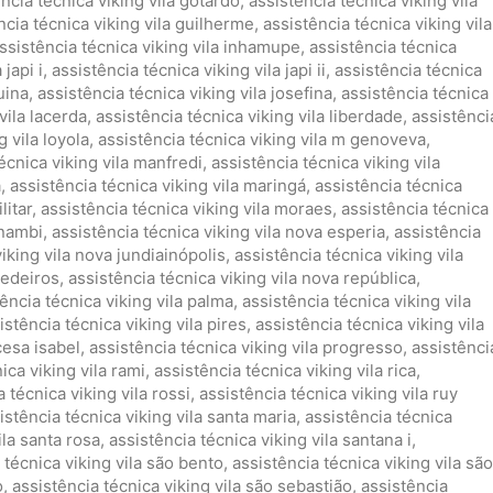
ncia técnica viking vila gotardo
,
assistência técnica viking vila
ncia técnica viking vila guilherme
,
assistência técnica viking vila
ssistência técnica viking vila inhamupe
,
assistência técnica
 japi i
,
assistência técnica viking vila japi ii
,
assistência técnica
uina
,
assistência técnica viking vila josefina
,
assistência técnica
vila lacerda
,
assistência técnica viking vila liberdade
,
assistênci
g vila loyola
,
assistência técnica viking vila m genoveva
,
écnica viking vila manfredi
,
assistência técnica viking vila
a
,
assistência técnica viking vila maringá
,
assistência técnica
litar
,
assistência técnica viking vila moraes
,
assistência técnica
 nambi
,
assistência técnica viking vila nova esperia
,
assistência
iking vila nova jundiainópolis
,
assistência técnica viking vila
medeiros
,
assistência técnica viking vila nova república
,
ência técnica viking vila palma
,
assistência técnica viking vila
istência técnica viking vila pires
,
assistência técnica viking vila
cesa isabel
,
assistência técnica viking vila progresso
,
assistênci
ica viking vila rami
,
assistência técnica viking vila rica
,
 técnica viking vila rossi
,
assistência técnica viking vila ruy
istência técnica viking vila santa maria
,
assistência técnica
ila santa rosa
,
assistência técnica viking vila santana i
,
 técnica viking vila são bento
,
assistência técnica viking vila são
o
,
assistência técnica viking vila são sebastião
,
assistência