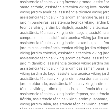
assistência técnica viking fazenda grande
,
assistênc
santo antônio
,
assistência técnica viking ivoturucaia
viking jardim américa
,
assistência técnica viking ja
assistência técnica viking jardim anhanguera
,
assist
jardim bandeiras
,
assistência técnica viking jardim 
técnica viking jardim bonfiglioli
,
assistência técnica 
assistência técnica viking jardim caçula
,
assistência 
campos elísios
,
assistência técnica viking jardim c
assistência técnica viking jardim caxambu
,
assistênc
jardim cica
,
assistência técnica viking jardim cidape
viking jardim colonial
,
assistência técnica viking ja
assistência técnica viking jardim da fonte
,
assistênc
jardim danúbio
,
assistência técnica viking jardim da
assistência técnica viking jardim das samambaias
,
a
viking jardim do lago
,
assistência técnica viking jard
assistência técnica viking jardim dona donata
,
assis
jardim eldorado
,
assistência técnica viking jardim e
técnica viking jardim esplanada
,
assistência técnica
assistência técnica viking jardim fepasa
,
assistência
flórida
,
assistência técnica viking jardim guanabara
viking jardim itália
,
assistência técnica viking jardim