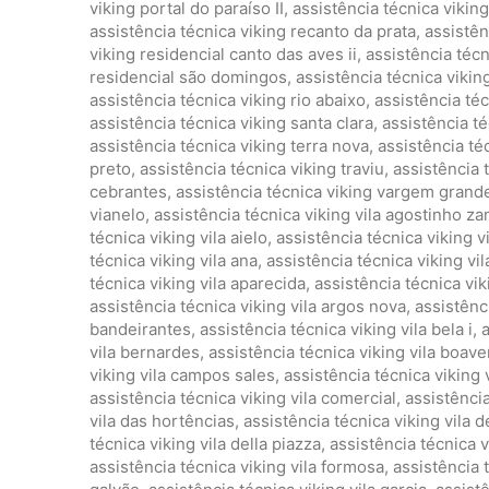
viking portal do paraíso II
,
assistência técnica vikin
assistência técnica viking recanto da prata
,
assistên
viking residencial canto das aves ii
,
assistência técn
residencial são domingos
,
assistência técnica vikin
assistência técnica viking rio abaixo
,
assistência téc
assistência técnica viking santa clara
,
assistência té
assistência técnica viking terra nova
,
assistência té
preto
,
assistência técnica viking traviu
,
assistência 
cebrantes
,
assistência técnica viking vargem grand
vianelo
,
assistência técnica viking vila agostinho 
técnica viking vila aielo
,
assistência técnica viking vi
técnica viking vila ana
,
assistência técnica viking vil
técnica viking vila aparecida
,
assistência técnica viki
assistência técnica viking vila argos nova
,
assistênc
bandeirantes
,
assistência técnica viking vila bela i
,
a
vila bernardes
,
assistência técnica viking vila boav
viking vila campos sales
,
assistência técnica viking 
assistência técnica viking vila comercial
,
assistência
vila das hortências
,
assistência técnica viking vila 
técnica viking vila della piazza
,
assistência técnica vi
assistência técnica viking vila formosa
,
assistência 