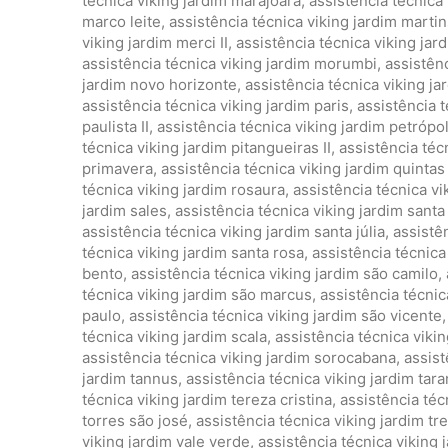
técnica viking jardim marajoara
,
assistência técnica
marco leite
,
assistência técnica viking jardim marti
viking jardim merci II
,
assistência técnica viking ja
assistência técnica viking jardim morumbi
,
assistên
jardim novo horizonte
,
assistência técnica viking 
assistência técnica viking jardim paris
,
assistência t
paulista II
,
assistência técnica viking jardim petrópol
técnica viking jardim pitangueiras II
,
assistência téc
primavera
,
assistência técnica viking jardim quintas
técnica viking jardim rosaura
,
assistência técnica v
jardim sales
,
assistência técnica viking jardim santa
assistência técnica viking jardim santa júlia
,
assistên
técnica viking jardim santa rosa
,
assistência técnica
bento
,
assistência técnica viking jardim são camilo
,
técnica viking jardim são marcus
,
assistência técnic
paulo
,
assistência técnica viking jardim são vicente
técnica viking jardim scala
,
assistência técnica vikin
assistência técnica viking jardim sorocabana
,
assist
jardim tannus
,
assistência técnica viking jardim tara
técnica viking jardim tereza cristina
,
assistência téc
torres são josé
,
assistência técnica viking jardim tr
viking jardim vale verde
,
assistência técnica viking 