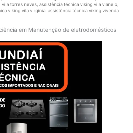
g vila torres neves
,
assistência técnica viking vila vianelo
,
ica viking vila virgínia
,
assistência técnica viking vivenda
ficiência em Manutenção de eletrodomésticos