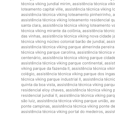
técnica viking jundiaí mirim
,
assistência técnica vik
loteamento capital ville
,
assistência técnica viking 
assistência técnica viking loteamento pinheirinho
,
a
assistência técnica viking loteamento residencial qu
santa clara
,
assistência técnica viking loteamento va
técnica viking mirante da colônia
,
assistência técnic
das vinhas
,
assistência técnica viking nova cidade j
técnica viking núcleo colonial barão de jundiaí
,
assi
assistência técnica viking parque almerinda pereir
técnica viking parque carolina
,
assistência técnica 
centenário
,
assistência técnica viking parque cidad
assistência técnica viking parque continental
,
assis
viking parque da fazenda II
,
assistência técnica vik
colégio
,
assistência técnica viking parque dos ingas
técnica viking parque industrial II
,
assistência técnic
quinta da boa vista
,
assistência técnica viking parqu
residencial eloy chaves
,
assistência técnica viking 
residencial jundiaí II
,
assistência técnica viking par
são luiz
,
assistência técnica viking parque união
,
as
ponte campinas
,
assistência técnica viking ponte d
assistência técnica viking portal do medeiros
,
assis