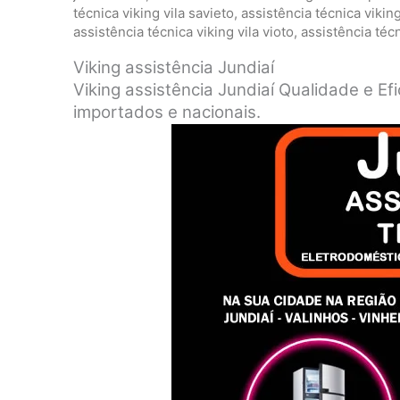
técnica viking vila savieto
,
assistência técnica vikin
assistência técnica viking vila vioto
,
assistência técn
Viking assistência Jundiaí
Viking assistência Jundiaí Qualidade e E
importados e nacionais.