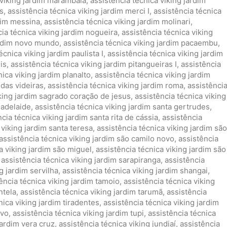
 viking jardim marambaia
,
assistência técnica viking jardim
ns
,
assistência técnica viking jardim merci I
,
assistência técnica
rdim messina
,
assistência técnica viking jardim molinari
,
cia técnica viking jardim nogueira
,
assistência técnica viking
jardim novo mundo
,
assistência técnica viking jardim pacaembu
,
écnica viking jardim paulista I
,
assistência técnica viking jardim
is
,
assistência técnica viking jardim pitangueiras I
,
assistência
nica viking jardim planalto
,
assistência técnica viking jardim
 das videiras
,
assistência técnica viking jardim roma
,
assistênci
iking jardim sagrado coração de jesus
,
assistência técnica viking
 adelaide
,
assistência técnica viking jardim santa gertrudes
,
cia técnica viking jardim santa rita de cássia
,
assistência
 viking jardim santa teresa
,
assistência técnica viking jardim são
assistência técnica viking jardim são camilo novo
,
assistência
a viking jardim são miguel
,
assistência técnica viking jardim são
,
assistência técnica viking jardim sarapiranga
,
assistência
g jardim servilha
,
assistência técnica viking jardim shangai
,
ência técnica viking jardim tamoio
,
assistência técnica viking
ntela
,
assistência técnica viking jardim tarumã
,
assistência
nica viking jardim tiradentes
,
assistência técnica viking jardim
evo
,
assistência técnica viking jardim tupi
,
assistência técnica
jardim vera cruz
,
assistência técnica viking jundiaí
,
assistência