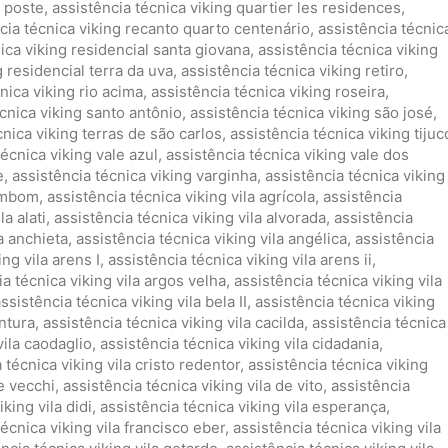
g poste
,
assistência técnica viking quartier les residences
,
cia técnica viking recanto quarto centenário
,
assistência técnic
ica viking residencial santa giovana
,
assistência técnica viking
g residencial terra da uva
,
assistência técnica viking retiro
,
nica viking rio acima
,
assistência técnica viking roseira
,
cnica viking santo antônio
,
assistência técnica viking são josé
,
cnica viking terras de são carlos
,
assistência técnica viking tijuc
técnica viking vale azul
,
assistência técnica viking vale dos
e
,
assistência técnica viking varginha
,
assistência técnica viking
zambom
,
assistência técnica viking vila agrícola
,
assistência
la alati
,
assistência técnica viking vila alvorada
,
assistência
a anchieta
,
assistência técnica viking vila angélica
,
assistência
ng vila arens I
,
assistência técnica viking vila arens ii
,
ia técnica viking vila argos velha
,
assistência técnica viking vila
ssistência técnica viking vila bela II
,
assistência técnica viking
entura
,
assistência técnica viking vila cacilda
,
assistência técnica
vila caodaglio
,
assistência técnica viking vila cidadania
,
 técnica viking vila cristo redentor
,
assistência técnica viking
de vecchi
,
assistência técnica viking vila de vito
,
assistência
king vila didi
,
assistência técnica viking vila esperança
,
técnica viking vila francisco eber
,
assistência técnica viking vila