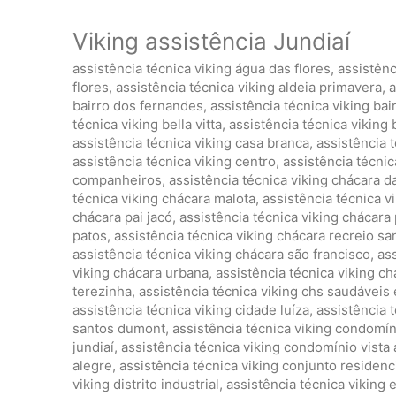
Viking assistência Jundiaí
assistência técnica viking água das flores
,
assistênc
flores
,
assistência técnica viking aldeia primavera
,
a
bairro dos fernandes
,
assistência técnica viking ba
técnica viking bella vitta
,
assistência técnica viking
assistência técnica viking casa branca
,
assistência 
assistência técnica viking centro
,
assistência técni
companheiros
,
assistência técnica viking chácara d
técnica viking chácara malota
,
assistência técnica 
chácara pai jacó
,
assistência técnica viking chácara 
patos
,
assistência técnica viking chácara recreio sa
assistência técnica viking chácara são francisco
,
ass
viking chácara urbana
,
assistência técnica viking c
terezinha
,
assistência técnica viking chs saudáveis
assistência técnica viking cidade luíza
,
assistência 
santos dumont
,
assistência técnica viking condomí
jundiaí
,
assistência técnica viking condomínio vista 
alegre
,
assistência técnica viking conjunto residenci
viking distrito industrial
,
assistência técnica viking