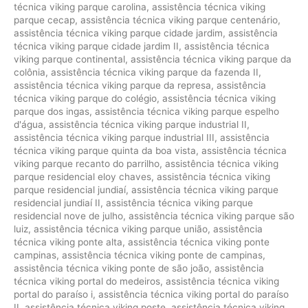
técnica viking parque carolina
,
assistência técnica viking
parque cecap
,
assistência técnica viking parque centenário
,
assistência técnica viking parque cidade jardim
,
assistência
técnica viking parque cidade jardim II
,
assistência técnica
viking parque continental
,
assistência técnica viking parque da
colônia
,
assistência técnica viking parque da fazenda II
,
assistência técnica viking parque da represa
,
assistência
técnica viking parque do colégio
,
assistência técnica viking
parque dos ingas
,
assistência técnica viking parque espelho
d'água
,
assistência técnica viking parque industrial II
,
assistência técnica viking parque industrial III
,
assistência
técnica viking parque quinta da boa vista
,
assistência técnica
viking parque recanto do parrilho
,
assistência técnica viking
parque residencial eloy chaves
,
assistência técnica viking
parque residencial jundiaí
,
assistência técnica viking parque
residencial jundiaí II
,
assistência técnica viking parque
residencial nove de julho
,
assistência técnica viking parque são
luiz
,
assistência técnica viking parque união
,
assistência
técnica viking ponte alta
,
assistência técnica viking ponte
campinas
,
assistência técnica viking ponte de campinas
,
assistência técnica viking ponte de são joão
,
assistência
técnica viking portal do medeiros
,
assistência técnica viking
portal do paraíso i
,
assistência técnica viking portal do paraíso
II
,
assistência técnica viking poste
,
assistência técnica viking