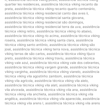
quartier les residences
,
assistência técnica viking recanto da
prata
,
assistência técnica viking recanto quarto centenário
,
assistência técnica viking residencial canto das aves ii
,
assistência técnica viking residencial santa giovana
,
assistência técnica viking residencial são domingos
,
assistência técnica viking residencial terra da uva
,
assistência
técnica viking retiro
,
assistência técnica viking rio abaixo
,
assistência técnica viking rio acima
,
assistência técnica viking
roseira
,
assistência técnica viking santa clara
,
assistência
técnica viking santo antônio
,
assistência técnica viking são
josé
,
assistência técnica viking terra nova
,
assistência técnica
viking terras de são carlos
,
assistência técnica viking tijuco
preto
,
assistência técnica viking traviu
,
assistência técnica
viking vale azul
,
assistência técnica viking vale dos cebrantes
,
assistência técnica viking vargem grande
,
assistência técnica
viking varginha
,
assistência técnica viking vianelo
,
assistência
técnica viking vila agostinho zambom
,
assistência técnica
viking vila agrícola
,
assistência técnica viking vila aielo
,
assistência técnica viking vila alati
,
assistência técnica viking
vila alvorada
,
assistência técnica viking vila ana
,
assistência
técnica viking vila anchieta
,
assistência técnica viking vila
angélica
,
assistência técnica viking vila aparecida
,
assistência
técnica viking vila arens I
,
assistência técnica viking vila arens