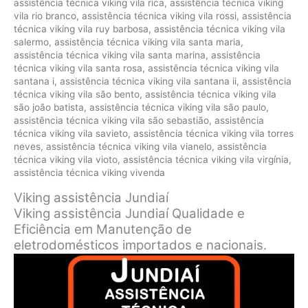
assistência técnica viking vila rica
,
assistência técnica viking
vila rio branco
,
assistência técnica viking vila rossi
,
assistência
técnica viking vila ruy barbosa
,
assistência técnica viking vila
salermo
,
assistência técnica viking vila santa maria
,
assistência técnica viking vila santa marina
,
assistência
técnica viking vila santa rosa
,
assistência técnica viking vila
santana i
,
assistência técnica viking vila santana ii
,
assistência
técnica viking vila são bento
,
assistência técnica viking vila
são joão batista
,
assistência técnica viking vila são paulo
,
assistência técnica viking vila são sebastião
,
assistência
técnica viking vila savieto
,
assistência técnica viking vila torres
neves
,
assistência técnica viking vila vianelo
,
assistência
técnica viking vila vioto
,
assistência técnica viking vila virgínia
,
assistência técnica viking vivenda
Viking assistência Jundiaí
Viking assistência Jundiaí Qualidade e
Eficiência em Manutenção de
eletrodomésticos importados e nacionais.