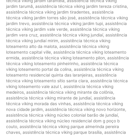
técnica viking jardim tarantela
,
assistência técnica viking
jardim tarumã
,
assistência técnica viking jardim tereza cristina
,
assistência técnica viking jardim tiradentes
,
assistência
técnica viking jardim torres são josé
,
assistência técnica viking
jardim trevo
,
assistência técnica viking jardim tupi
,
assistência
técnica viking jardim vale verde
,
assistência técnica viking
jardim vera cruz
,
assistência técnica viking jundiaí
,
assistência
técnica viking jundiaí mirim
,
assistência técnica viking
loteamento alto da malota
,
assistência técnica viking
loteamento capital ville
,
assistência técnica viking loteamento
ermida
,
assistência técnica viking loteamento pilon
,
assistência
técnica viking loteamento pinheirinho
,
assistência técnica
viking loteamento portal da colina
,
assistência técnica viking
loteamento residencial quinta das laranjeiras
,
assistência
técnica viking loteamento sítio santa clara
,
assistência técnica
viking loteamento vale azul I
,
assistência técnica viking
medeiros
,
assistência técnica viking mirante da colônia
,
assistência técnica viking mirante de jundiaí
,
assistência
técnica viking morada das vinhas
,
assistência técnica viking
nova cidade jardim
,
assistência técnica viking novo horizonte
,
assistência técnica viking núcleo colonial barão de jundiaí
,
assistência técnica viking núcleo residencial dom g poço b
couto
,
assistência técnica viking parque almerinda pereira
chaves
,
assistência técnica viking parque brasília
,
assistência