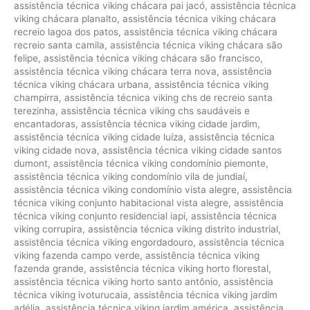
assistência técnica viking chácara pai jacó
,
assistência técnica
viking chácara planalto
,
assistência técnica viking chácara
recreio lagoa dos patos
,
assistência técnica viking chácara
recreio santa camila
,
assistência técnica viking chácara são
felipe
,
assistência técnica viking chácara são francisco
,
assistência técnica viking chácara terra nova
,
assistência
técnica viking chácara urbana
,
assistência técnica viking
champirra
,
assistência técnica viking chs de recreio santa
terezinha
,
assistência técnica viking chs saudáveis e
encantadoras
,
assistência técnica viking cidade jardim
,
assistência técnica viking cidade luíza
,
assistência técnica
viking cidade nova
,
assistência técnica viking cidade santos
dumont
,
assistência técnica viking condomínio piemonte
,
assistência técnica viking condomínio vila de jundiaí
,
assistência técnica viking condomínio vista alegre
,
assistência
técnica viking conjunto habitacional vista alegre
,
assistência
técnica viking conjunto residencial iapi
,
assistência técnica
viking corrupira
,
assistência técnica viking distrito industrial
,
assistência técnica viking engordadouro
,
assistência técnica
viking fazenda campo verde
,
assistência técnica viking
fazenda grande
,
assistência técnica viking horto florestal
,
assistência técnica viking horto santo antônio
,
assistência
técnica viking ivoturucaia
,
assistência técnica viking jardim
adélia
,
assistência técnica viking jardim américa
,
assistência