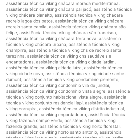
assistência técnica viking chácara morada mediterrânea
,
assistência técnica viking chácara pai jacó
,
assistência técnica
viking chácara planalto
,
assistência técnica viking chácara
recreio lagoa dos patos
,
assistência técnica viking chácara
recreio santa camila
,
assistência técnica viking chácara são
felipe
,
assistência técnica viking chácara são francisco
,
assistência técnica viking chácara terra nova
,
assistência
técnica viking chácara urbana
,
assistência técnica viking
champirra
,
assistência técnica viking chs de recreio santa
terezinha
,
assistência técnica viking chs saudáveis e
encantadoras
,
assistência técnica viking cidade jardim
,
assistência técnica viking cidade luíza
,
assistência técnica
viking cidade nova
,
assistência técnica viking cidade santos
dumont
,
assistência técnica viking condomínio piemonte
,
assistência técnica viking condomínio vila de jundiaí
,
assistência técnica viking condomínio vista alegre
,
assistência
técnica viking conjunto habitacional vista alegre
,
assistência
técnica viking conjunto residencial iapi
,
assistência técnica
viking corrupira
,
assistência técnica viking distrito industrial
,
assistência técnica viking engordadouro
,
assistência técnica
viking fazenda campo verde
,
assistência técnica viking
fazenda grande
,
assistência técnica viking horto florestal
,
assistência técnica viking horto santo antônio
,
assistência
técnica viking ivoturucaia
,
assistência técnica viking jardim