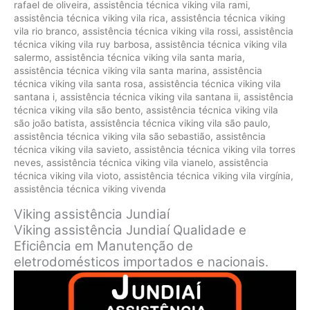
rafael de oliveira
,
assistência técnica viking vila rami
,
assistência técnica viking vila rica
,
assistência técnica viking
vila rio branco
,
assistência técnica viking vila rossi
,
assistência
técnica viking vila ruy barbosa
,
assistência técnica viking vila
salermo
,
assistência técnica viking vila santa maria
,
assistência técnica viking vila santa marina
,
assistência
técnica viking vila santa rosa
,
assistência técnica viking vila
santana i
,
assistência técnica viking vila santana ii
,
assistência
técnica viking vila são bento
,
assistência técnica viking vila
são joão batista
,
assistência técnica viking vila são paulo
,
assistência técnica viking vila são sebastião
,
assistência
técnica viking vila savieto
,
assistência técnica viking vila torres
neves
,
assistência técnica viking vila vianelo
,
assistência
técnica viking vila vioto
,
assistência técnica viking vila virgínia
,
assistência técnica viking vivenda
Viking assistência Jundiaí
Viking assistência Jundiaí Qualidade e
Eficiência em Manutenção de
eletrodomésticos importados e nacionais.