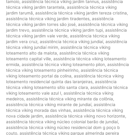
tamoio
,
assistência técnica viking jardim tannus
,
assistência
técnica viking jardim tarantela
,
assistência técnica viking
jardim tarumã
,
assistência técnica viking jardim tereza cristina
,
assistência técnica viking jardim tiradentes
,
assistência
técnica viking jardim torres são josé
,
assistência técnica viking
jardim trevo
,
assistência técnica viking jardim tupi
,
assistência
técnica viking jardim vale verde
,
assistência técnica viking
jardim vera cruz
,
assistência técnica viking jundiaí
,
assistência
técnica viking jundiaí mirim
,
assistência técnica viking
loteamento alto da malota
,
assistência técnica viking
loteamento capital ville
,
assistência técnica viking loteamento
ermida
,
assistência técnica viking loteamento pilon
,
assistência
técnica viking loteamento pinheirinho
,
assistência técnica
viking loteamento portal da colina
,
assistência técnica viking
loteamento residencial quinta das laranjeiras
,
assistência
técnica viking loteamento sítio santa clara
,
assistência técnica
viking loteamento vale azul I
,
assistência técnica viking
medeiros
,
assistência técnica viking mirante da colônia
,
assistência técnica viking mirante de jundiaí
,
assistência
técnica viking morada das vinhas
,
assistência técnica viking
nova cidade jardim
,
assistência técnica viking novo horizonte
,
assistência técnica viking núcleo colonial barão de jundiaí
,
assistência técnica viking núcleo residencial dom g poço b
couto
,
assistência técnica viking parque almerinda pereira