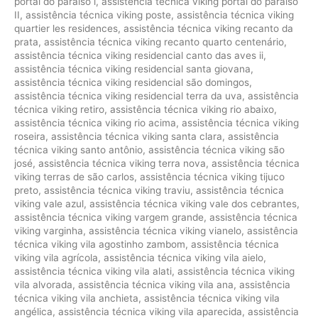
portal do paraíso i
,
assistência técnica viking portal do paraíso
II
,
assistência técnica viking poste
,
assistência técnica viking
quartier les residences
,
assistência técnica viking recanto da
prata
,
assistência técnica viking recanto quarto centenário
,
assistência técnica viking residencial canto das aves ii
,
assistência técnica viking residencial santa giovana
,
assistência técnica viking residencial são domingos
,
assistência técnica viking residencial terra da uva
,
assistência
técnica viking retiro
,
assistência técnica viking rio abaixo
,
assistência técnica viking rio acima
,
assistência técnica viking
roseira
,
assistência técnica viking santa clara
,
assistência
técnica viking santo antônio
,
assistência técnica viking são
josé
,
assistência técnica viking terra nova
,
assistência técnica
viking terras de são carlos
,
assistência técnica viking tijuco
preto
,
assistência técnica viking traviu
,
assistência técnica
viking vale azul
,
assistência técnica viking vale dos cebrantes
,
assistência técnica viking vargem grande
,
assistência técnica
viking varginha
,
assistência técnica viking vianelo
,
assistência
técnica viking vila agostinho zambom
,
assistência técnica
viking vila agrícola
,
assistência técnica viking vila aielo
,
assistência técnica viking vila alati
,
assistência técnica viking
vila alvorada
,
assistência técnica viking vila ana
,
assistência
técnica viking vila anchieta
,
assistência técnica viking vila
angélica
,
assistência técnica viking vila aparecida
,
assistência