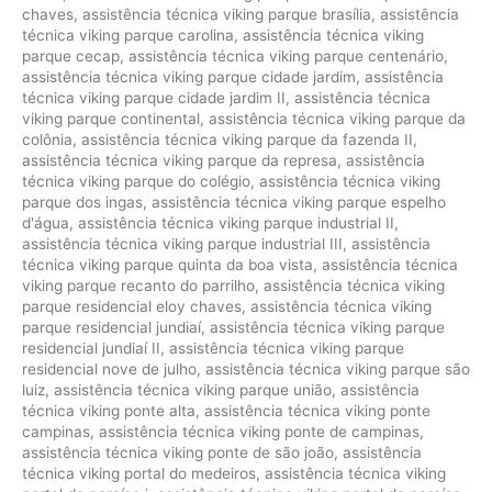
chaves
,
assistência técnica viking parque brasília
,
assistência
técnica viking parque carolina
,
assistência técnica viking
parque cecap
,
assistência técnica viking parque centenário
,
assistência técnica viking parque cidade jardim
,
assistência
técnica viking parque cidade jardim II
,
assistência técnica
viking parque continental
,
assistência técnica viking parque da
colônia
,
assistência técnica viking parque da fazenda II
,
assistência técnica viking parque da represa
,
assistência
técnica viking parque do colégio
,
assistência técnica viking
parque dos ingas
,
assistência técnica viking parque espelho
d'água
,
assistência técnica viking parque industrial II
,
assistência técnica viking parque industrial III
,
assistência
técnica viking parque quinta da boa vista
,
assistência técnica
viking parque recanto do parrilho
,
assistência técnica viking
parque residencial eloy chaves
,
assistência técnica viking
parque residencial jundiaí
,
assistência técnica viking parque
residencial jundiaí II
,
assistência técnica viking parque
residencial nove de julho
,
assistência técnica viking parque são
luiz
,
assistência técnica viking parque união
,
assistência
técnica viking ponte alta
,
assistência técnica viking ponte
campinas
,
assistência técnica viking ponte de campinas
,
assistência técnica viking ponte de são joão
,
assistência
técnica viking portal do medeiros
,
assistência técnica viking