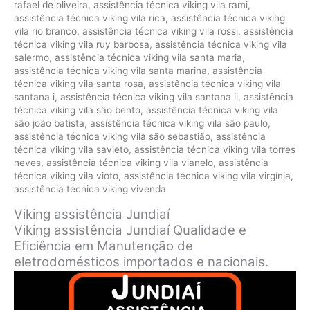
rafael de oliveira
,
assistência técnica viking vila rami
,
assistência técnica viking vila rica
,
assistência técnica viking
vila rio branco
,
assistência técnica viking vila rossi
,
assistência
técnica viking vila ruy barbosa
,
assistência técnica viking vila
salermo
,
assistência técnica viking vila santa maria
,
assistência técnica viking vila santa marina
,
assistência
técnica viking vila santa rosa
,
assistência técnica viking vila
santana i
,
assistência técnica viking vila santana ii
,
assistência
técnica viking vila são bento
,
assistência técnica viking vila
são joão batista
,
assistência técnica viking vila são paulo
,
assistência técnica viking vila são sebastião
,
assistência
técnica viking vila savieto
,
assistência técnica viking vila torres
neves
,
assistência técnica viking vila vianelo
,
assistência
técnica viking vila vioto
,
assistência técnica viking vila virgínia
,
assistência técnica viking vivenda
Viking assistência Jundiaí
Viking assistência Jundiaí Qualidade e
Eficiência em Manutenção de
eletrodomésticos importados e nacionais.