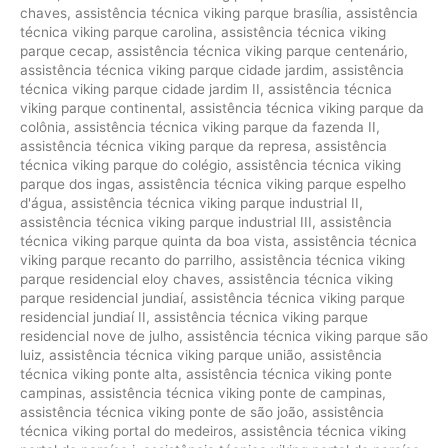
chaves
,
assistência técnica viking parque brasília
,
assistência
técnica viking parque carolina
,
assistência técnica viking
parque cecap
,
assistência técnica viking parque centenário
,
assistência técnica viking parque cidade jardim
,
assistência
técnica viking parque cidade jardim II
,
assistência técnica
viking parque continental
,
assistência técnica viking parque da
colônia
,
assistência técnica viking parque da fazenda II
,
assistência técnica viking parque da represa
,
assistência
técnica viking parque do colégio
,
assistência técnica viking
parque dos ingas
,
assistência técnica viking parque espelho
d'água
,
assistência técnica viking parque industrial II
,
assistência técnica viking parque industrial III
,
assistência
técnica viking parque quinta da boa vista
,
assistência técnica
viking parque recanto do parrilho
,
assistência técnica viking
parque residencial eloy chaves
,
assistência técnica viking
parque residencial jundiaí
,
assistência técnica viking parque
residencial jundiaí II
,
assistência técnica viking parque
residencial nove de julho
,
assistência técnica viking parque são
luiz
,
assistência técnica viking parque união
,
assistência
técnica viking ponte alta
,
assistência técnica viking ponte
campinas
,
assistência técnica viking ponte de campinas
,
assistência técnica viking ponte de são joão
,
assistência
técnica viking portal do medeiros
,
assistência técnica viking