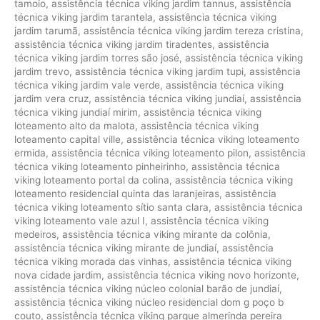
tamoio
,
assistência técnica viking jardim tannus
,
assistência
técnica viking jardim tarantela
,
assistência técnica viking
jardim tarumã
,
assistência técnica viking jardim tereza cristina
,
assistência técnica viking jardim tiradentes
,
assistência
técnica viking jardim torres são josé
,
assistência técnica viking
jardim trevo
,
assistência técnica viking jardim tupi
,
assistência
técnica viking jardim vale verde
,
assistência técnica viking
jardim vera cruz
,
assistência técnica viking jundiaí
,
assistência
técnica viking jundiaí mirim
,
assistência técnica viking
loteamento alto da malota
,
assistência técnica viking
loteamento capital ville
,
assistência técnica viking loteamento
ermida
,
assistência técnica viking loteamento pilon
,
assistência
técnica viking loteamento pinheirinho
,
assistência técnica
viking loteamento portal da colina
,
assistência técnica viking
loteamento residencial quinta das laranjeiras
,
assistência
técnica viking loteamento sítio santa clara
,
assistência técnica
viking loteamento vale azul I
,
assistência técnica viking
medeiros
,
assistência técnica viking mirante da colônia
,
assistência técnica viking mirante de jundiaí
,
assistência
técnica viking morada das vinhas
,
assistência técnica viking
nova cidade jardim
,
assistência técnica viking novo horizonte
,
assistência técnica viking núcleo colonial barão de jundiaí
,
assistência técnica viking núcleo residencial dom g poço b
couto
,
assistência técnica viking parque almerinda pereira