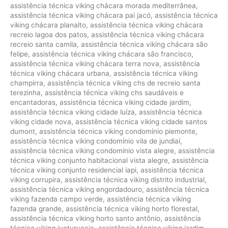
assistência técnica viking chácara morada mediterrânea
,
assistência técnica viking chácara pai jacó
,
assistência técnica
viking chácara planalto
,
assistência técnica viking chácara
recreio lagoa dos patos
,
assistência técnica viking chácara
recreio santa camila
,
assistência técnica viking chácara são
felipe
,
assistência técnica viking chácara são francisco
,
assistência técnica viking chácara terra nova
,
assistência
técnica viking chácara urbana
,
assistência técnica viking
champirra
,
assistência técnica viking chs de recreio santa
terezinha
,
assistência técnica viking chs saudáveis e
encantadoras
,
assistência técnica viking cidade jardim
,
assistência técnica viking cidade luíza
,
assistência técnica
viking cidade nova
,
assistência técnica viking cidade santos
dumont
,
assistência técnica viking condomínio piemonte
,
assistência técnica viking condomínio vila de jundiaí
,
assistência técnica viking condomínio vista alegre
,
assistência
técnica viking conjunto habitacional vista alegre
,
assistência
técnica viking conjunto residencial iapi
,
assistência técnica
viking corrupira
,
assistência técnica viking distrito industrial
,
assistência técnica viking engordadouro
,
assistência técnica
viking fazenda campo verde
,
assistência técnica viking
fazenda grande
,
assistência técnica viking horto florestal
,
assistência técnica viking horto santo antônio
,
assistência
técnica viking ivoturucaia
,
assistência técnica viking jardim