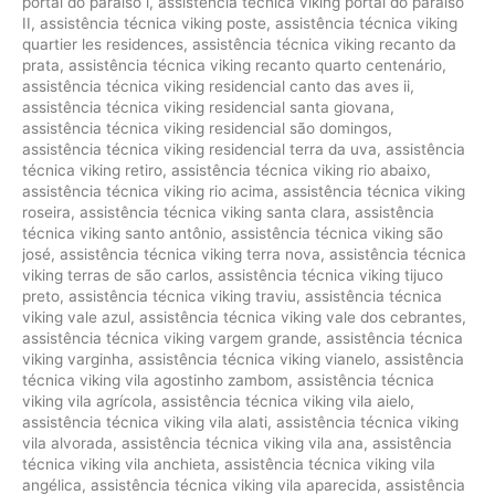
portal do paraíso i
,
assistência técnica viking portal do paraíso
II
,
assistência técnica viking poste
,
assistência técnica viking
quartier les residences
,
assistência técnica viking recanto da
prata
,
assistência técnica viking recanto quarto centenário
,
assistência técnica viking residencial canto das aves ii
,
assistência técnica viking residencial santa giovana
,
assistência técnica viking residencial são domingos
,
assistência técnica viking residencial terra da uva
,
assistência
técnica viking retiro
,
assistência técnica viking rio abaixo
,
assistência técnica viking rio acima
,
assistência técnica viking
roseira
,
assistência técnica viking santa clara
,
assistência
técnica viking santo antônio
,
assistência técnica viking são
josé
,
assistência técnica viking terra nova
,
assistência técnica
viking terras de são carlos
,
assistência técnica viking tijuco
preto
,
assistência técnica viking traviu
,
assistência técnica
viking vale azul
,
assistência técnica viking vale dos cebrantes
,
assistência técnica viking vargem grande
,
assistência técnica
viking varginha
,
assistência técnica viking vianelo
,
assistência
técnica viking vila agostinho zambom
,
assistência técnica
viking vila agrícola
,
assistência técnica viking vila aielo
,
assistência técnica viking vila alati
,
assistência técnica viking
vila alvorada
,
assistência técnica viking vila ana
,
assistência
técnica viking vila anchieta
,
assistência técnica viking vila
angélica
,
assistência técnica viking vila aparecida
,
assistência