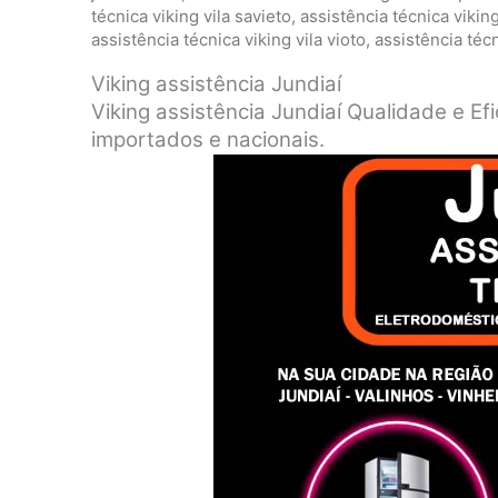
técnica viking vila savieto
,
assistência técnica vikin
assistência técnica viking vila vioto
,
assistência técn
Viking assistência Jundiaí
Viking assistência Jundiaí Qualidade e E
importados e nacionais.