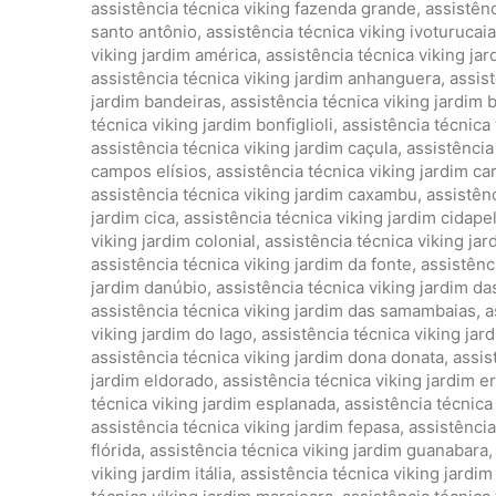
assistência técnica viking fazenda grande
,
assistênc
santo antônio
,
assistência técnica viking ivoturucaia
viking jardim américa
,
assistência técnica viking ja
assistência técnica viking jardim anhanguera
,
assist
jardim bandeiras
,
assistência técnica viking jardim 
técnica viking jardim bonfiglioli
,
assistência técnica 
assistência técnica viking jardim caçula
,
assistência 
campos elísios
,
assistência técnica viking jardim c
assistência técnica viking jardim caxambu
,
assistênc
jardim cica
,
assistência técnica viking jardim cidape
viking jardim colonial
,
assistência técnica viking ja
assistência técnica viking jardim da fonte
,
assistênc
jardim danúbio
,
assistência técnica viking jardim da
assistência técnica viking jardim das samambaias
,
a
viking jardim do lago
,
assistência técnica viking jard
assistência técnica viking jardim dona donata
,
assis
jardim eldorado
,
assistência técnica viking jardim e
técnica viking jardim esplanada
,
assistência técnica
assistência técnica viking jardim fepasa
,
assistência
flórida
,
assistência técnica viking jardim guanabara
viking jardim itália
,
assistência técnica viking jardim