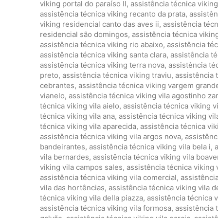
viking portal do paraíso II
,
assistência técnica vikin
assistência técnica viking recanto da prata
,
assistên
viking residencial canto das aves ii
,
assistência técn
residencial são domingos
,
assistência técnica vikin
assistência técnica viking rio abaixo
,
assistência téc
assistência técnica viking santa clara
,
assistência té
assistência técnica viking terra nova
,
assistência té
preto
,
assistência técnica viking traviu
,
assistência 
cebrantes
,
assistência técnica viking vargem grand
vianelo
,
assistência técnica viking vila agostinho 
técnica viking vila aielo
,
assistência técnica viking vi
técnica viking vila ana
,
assistência técnica viking vil
técnica viking vila aparecida
,
assistência técnica viki
assistência técnica viking vila argos nova
,
assistênc
bandeirantes
,
assistência técnica viking vila bela i
,
a
vila bernardes
,
assistência técnica viking vila boav
viking vila campos sales
,
assistência técnica viking 
assistência técnica viking vila comercial
,
assistência
vila das hortências
,
assistência técnica viking vila 
técnica viking vila della piazza
,
assistência técnica vi
assistência técnica viking vila formosa
,
assistência 