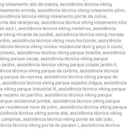
ing loteamento alto da malota
,
assistência técnica viking
loteamento ermida
,
assistência técnica viking loteamento pilon
,
ssistência técnica viking loteamento portal da colina
,
inta das laranjeiras
,
assistência técnica viking loteamento sítio
le azul I
,
assistência técnica viking medeiros
,
assistência
a viking mirante de jundiaí
,
assistência técnica viking morada
ardim
,
assistência técnica viking novo horizonte
,
assistência
stência técnica viking núcleo residencial dom g poço b couto
,
a chaves
,
assistência técnica viking parque brasília
,
assistência
viking parque cecap
,
assistência técnica viking parque
e jardim
,
assistência técnica viking parque cidade jardim II
,
tência técnica viking parque da colônia
,
assistência técnica
ing parque da represa
,
assistência técnica viking parque do
,
assistência técnica viking parque espelho d'água
,
assistência
a viking parque industrial III
,
assistência técnica viking parque
e recanto do parrilho
,
assistência técnica viking parque
parque residencial jundiaí
,
assistência técnica viking parque
que residencial nove de julho
,
assistência técnica viking parque
sistência técnica viking ponte alta
,
assistência técnica viking
e campinas
,
assistência técnica viking ponte de são joão
,
tência técnica viking portal do paraíso i
,
assistência técnica