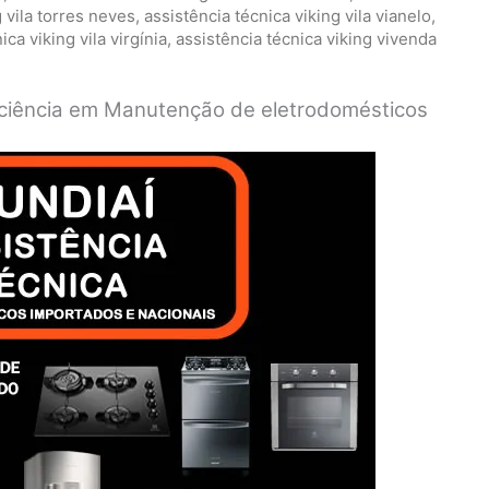
g vila torres neves
,
assistência técnica viking vila vianelo
,
ica viking vila virgínia
,
assistência técnica viking vivenda
ficiência em Manutenção de eletrodomésticos