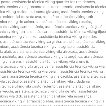
g poste
,
assistência técnica viking quartier les residences
,
cia técnica viking recanto quarto centenário
,
assistência técnic
ica viking residencial santa giovana
,
assistência técnica viking
g residencial terra da uva
,
assistência técnica viking retiro
,
nica viking rio acima
,
assistência técnica viking roseira
,
cnica viking santo antônio
,
assistência técnica viking são josé
,
cnica viking terras de são carlos
,
assistência técnica viking tijuc
técnica viking vale azul
,
assistência técnica viking vale dos
e
,
assistência técnica viking varginha
,
assistência técnica viking
zambom
,
assistência técnica viking vila agrícola
,
assistência
la alati
,
assistência técnica viking vila alvorada
,
assistência
a anchieta
,
assistência técnica viking vila angélica
,
assistência
ng vila arens I
,
assistência técnica viking vila arens ii
,
ia técnica viking vila argos velha
,
assistência técnica viking vila
ssistência técnica viking vila bela II
,
assistência técnica viking
entura
,
assistência técnica viking vila cacilda
,
assistência técnica
vila caodaglio
,
assistência técnica viking vila cidadania
,
 técnica viking vila cristo redentor
,
assistência técnica viking
de vecchi
,
assistência técnica viking vila de vito
,
assistência
king vila didi
,
assistência técnica viking vila esperança
,
técnica viking vila francisco eber
,
assistência técnica viking vila