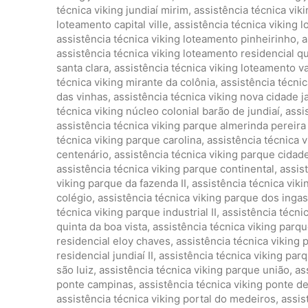
técnica viking jundiaí mirim
,
assistência técnica vik
loteamento capital ville
,
assistência técnica viking 
assistência técnica viking loteamento pinheirinho
,
a
assistência técnica viking loteamento residencial qu
santa clara
,
assistência técnica viking loteamento va
técnica viking mirante da colônia
,
assistência técnic
das vinhas
,
assistência técnica viking nova cidade j
técnica viking núcleo colonial barão de jundiaí
,
assi
assistência técnica viking parque almerinda pereir
técnica viking parque carolina
,
assistência técnica 
centenário
,
assistência técnica viking parque cidad
assistência técnica viking parque continental
,
assis
viking parque da fazenda II
,
assistência técnica vik
colégio
,
assistência técnica viking parque dos ingas
técnica viking parque industrial II
,
assistência técnic
quinta da boa vista
,
assistência técnica viking parqu
residencial eloy chaves
,
assistência técnica viking 
residencial jundiaí II
,
assistência técnica viking par
são luiz
,
assistência técnica viking parque união
,
as
ponte campinas
,
assistência técnica viking ponte d
assistência técnica viking portal do medeiros
,
assis