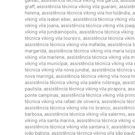
galvão
,
assistência técnica viking vila garcia
,
assistê
graff
,
assistência técnica viking vila guarani
,
assistê
helena
,
assistência técnica viking vila hortolândia
,
a
viking vila isabel eber
,
assistência técnica viking vila
viking vila joana
,
assistência técnica viking vila joaq
viking vila jundiainópolis
,
assistência técnica viking 
técnica viking vila loureiro
,
assistência técnica vikin
assistência técnica viking vila mafalda
,
assistência t
margarida
,
assistência técnica viking vila maria luíz
viking vila marlene
,
assistência técnica viking vila mi
viking vila municipal
,
assistência técnica viking vila
técnica viking vila nova jundiaí
,
assistência técnica v
nova maringá
,
assistência técnica viking vila nova 
assistência técnica viking vila padre nóbrega
,
assist
paulista
,
assistência técnica viking vila pirapora
,
ass
ponte campinas
,
assistência técnica viking vila prin
técnica viking vila rafael de oliveira
,
assistência técn
assistência técnica viking vila rio branco
,
assistência
barbosa
,
assistência técnica viking vila salermo
,
ass
viking vila santa marina
,
assistência técnica viking v
assistência técnica viking vila santana ii
,
assistência
joão batista
,
assistência técnica viking vila são paul