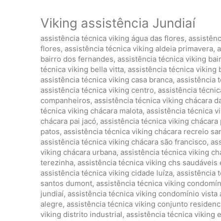
Viking assistência Jundiaí
assistência técnica viking água das flores
,
assistênc
flores
,
assistência técnica viking aldeia primavera
,
a
bairro dos fernandes
,
assistência técnica viking ba
técnica viking bella vitta
,
assistência técnica viking
assistência técnica viking casa branca
,
assistência 
assistência técnica viking centro
,
assistência técni
companheiros
,
assistência técnica viking chácara d
técnica viking chácara malota
,
assistência técnica 
chácara pai jacó
,
assistência técnica viking chácara 
patos
,
assistência técnica viking chácara recreio sa
assistência técnica viking chácara são francisco
,
ass
viking chácara urbana
,
assistência técnica viking c
terezinha
,
assistência técnica viking chs saudáveis
assistência técnica viking cidade luíza
,
assistência 
santos dumont
,
assistência técnica viking condomí
jundiaí
,
assistência técnica viking condomínio vista 
alegre
,
assistência técnica viking conjunto residenci
viking distrito industrial
,
assistência técnica viking