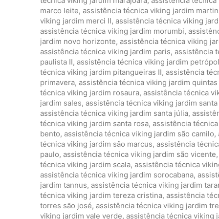
técnica viking jardim marajoara
,
assistência técnica
marco leite
,
assistência técnica viking jardim marti
viking jardim merci II
,
assistência técnica viking ja
assistência técnica viking jardim morumbi
,
assistên
jardim novo horizonte
,
assistência técnica viking 
assistência técnica viking jardim paris
,
assistência t
paulista II
,
assistência técnica viking jardim petrópol
técnica viking jardim pitangueiras II
,
assistência téc
primavera
,
assistência técnica viking jardim quintas
técnica viking jardim rosaura
,
assistência técnica v
jardim sales
,
assistência técnica viking jardim santa
assistência técnica viking jardim santa júlia
,
assistên
técnica viking jardim santa rosa
,
assistência técnica
bento
,
assistência técnica viking jardim são camilo
,
técnica viking jardim são marcus
,
assistência técnic
paulo
,
assistência técnica viking jardim são vicente
técnica viking jardim scala
,
assistência técnica vikin
assistência técnica viking jardim sorocabana
,
assist
jardim tannus
,
assistência técnica viking jardim tara
técnica viking jardim tereza cristina
,
assistência téc
torres são josé
,
assistência técnica viking jardim tr
viking jardim vale verde
,
assistência técnica viking 