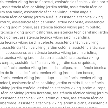
ia técnica viking horto florestal
,
assistência técnica viking hort
,
assistência técnica viking jardim adélia
,
assistência técnica
rdim ana maria
,
assistência técnica viking jardim ângela
,
ência técnica viking jardim aurélia
,
assistência técnica viking
bizarro
,
assistência técnica viking jardim boa vista
,
assistência
viking jardim brasil
,
assistência técnica viking jardim búfalo
,
técnica viking jardim califórnia
,
assistência técnica viking jardi
arlos gomes
,
assistência técnica viking jardim carolina
,
ia técnica viking jardim celeste
,
assistência técnica viking
l
,
assistência técnica viking jardim colônia
,
assistência técnica
rdim copacabana
,
assistência técnica viking jardim cristina
,
ia técnica viking jardim da serra
,
assistência técnica viking
s carpas
,
assistência técnica viking jardim das orquídeas
,
ssistência técnica viking jardim das tulipas
,
assistência técnica
im do lírio
,
assistência técnica viking jardim dom bosco
,
tência técnica viking jardim dupre
,
assistência técnica viking
rmida I
,
assistência técnica viking jardim ermida II
,
assistência
 viking jardim estádio
,
assistência técnica viking jardim europa
,
 técnica viking jardim florestal
,
assistência técnica viking jardim
,
assistência técnica viking jardim guarani
,
assistência técnica
 liberdade
,
assistência técnica viking jardim luciana
,
assistência