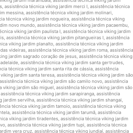
 viking jardim marambaia
,
assistência técnica viking jardim
ns
,
assistência técnica viking jardim merci I
,
assistência técnica
rdim messina
,
assistência técnica viking jardim molinari
,
cia técnica viking jardim nogueira
,
assistência técnica viking
jardim novo mundo
,
assistência técnica viking jardim pacaembu
,
écnica viking jardim paulista I
,
assistência técnica viking jardim
is
,
assistência técnica viking jardim pitangueiras I
,
assistência
nica viking jardim planalto
,
assistência técnica viking jardim
 das videiras
,
assistência técnica viking jardim roma
,
assistênci
iking jardim sagrado coração de jesus
,
assistência técnica viking
 adelaide
,
assistência técnica viking jardim santa gertrudes
,
cia técnica viking jardim santa rita de cássia
,
assistência
 viking jardim santa teresa
,
assistência técnica viking jardim são
assistência técnica viking jardim são camilo novo
,
assistência
a viking jardim são miguel
,
assistência técnica viking jardim são
,
assistência técnica viking jardim sarapiranga
,
assistência
g jardim servilha
,
assistência técnica viking jardim shangai
,
ência técnica viking jardim tamoio
,
assistência técnica viking
ntela
,
assistência técnica viking jardim tarumã
,
assistência
nica viking jardim tiradentes
,
assistência técnica viking jardim
evo
,
assistência técnica viking jardim tupi
,
assistência técnica
jardim vera cruz
,
assistência técnica viking jundiaí
,
assistência