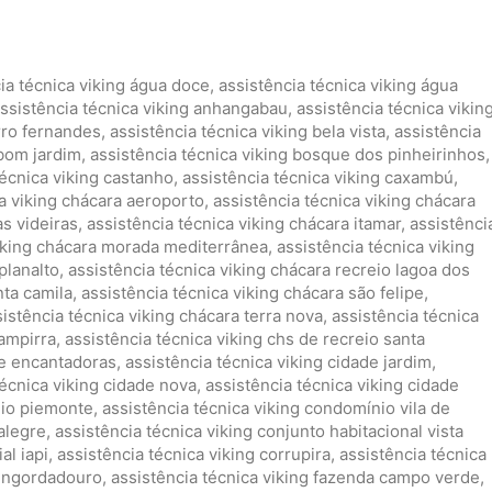
ia técnica viking água doce
,
assistência técnica viking água
ssistência técnica viking anhangabau
,
assistência técnica vikin
irro fernandes
,
assistência técnica viking bela vista
,
assistência
 bom jardim
,
assistência técnica viking bosque dos pinheirinhos
,
técnica viking castanho
,
assistência técnica viking caxambú
,
ca viking chácara aeroporto
,
assistência técnica viking chácara
as videiras
,
assistência técnica viking chácara itamar
,
assistênci
viking chácara morada mediterrânea
,
assistência técnica viking
planalto
,
assistência técnica viking chácara recreio lagoa dos
nta camila
,
assistência técnica viking chácara são felipe
,
istência técnica viking chácara terra nova
,
assistência técnica
hampirra
,
assistência técnica viking chs de recreio santa
 e encantadoras
,
assistência técnica viking cidade jardim
,
técnica viking cidade nova
,
assistência técnica viking cidade
nio piemonte
,
assistência técnica viking condomínio vila de
alegre
,
assistência técnica viking conjunto habitacional vista
al iapi
,
assistência técnica viking corrupira
,
assistência técnica
 engordadouro
,
assistência técnica viking fazenda campo verde
,