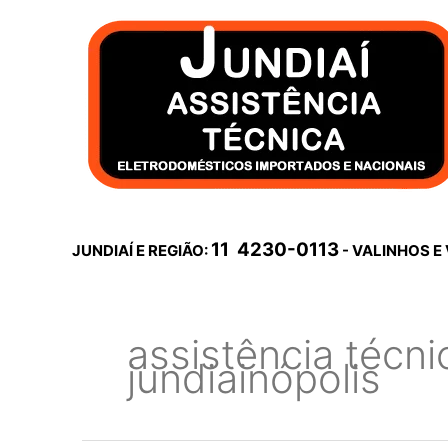
Ir
para
o
conteúdo
11 4230-0113
JUNDIAÍ E REGIÃO:
- VALINHOS E
assistência técnic
jundiainópolis