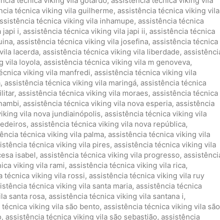
ncia técnica viking vila gotardo
,
assistência técnica viking vila
ncia técnica viking vila guilherme
,
assistência técnica viking vila
ssistência técnica viking vila inhamupe
,
assistência técnica
 japi i
,
assistência técnica viking vila japi ii
,
assistência técnica
uina
,
assistência técnica viking vila josefina
,
assistência técnica
vila lacerda
,
assistência técnica viking vila liberdade
,
assistênci
g vila loyola
,
assistência técnica viking vila m genoveva
,
écnica viking vila manfredi
,
assistência técnica viking vila
a
,
assistência técnica viking vila maringá
,
assistência técnica
litar
,
assistência técnica viking vila moraes
,
assistência técnica
 nambi
,
assistência técnica viking vila nova esperia
,
assistência
iking vila nova jundiainópolis
,
assistência técnica viking vila
medeiros
,
assistência técnica viking vila nova república
,
ência técnica viking vila palma
,
assistência técnica viking vila
istência técnica viking vila pires
,
assistência técnica viking vila
cesa isabel
,
assistência técnica viking vila progresso
,
assistênci
ica viking vila rami
,
assistência técnica viking vila rica
,
 técnica viking vila rossi
,
assistência técnica viking vila ruy
istência técnica viking vila santa maria
,
assistência técnica
ila santa rosa
,
assistência técnica viking vila santana i
,
 técnica viking vila são bento
,
assistência técnica viking vila são
o
,
assistência técnica viking vila são sebastião
,
assistência