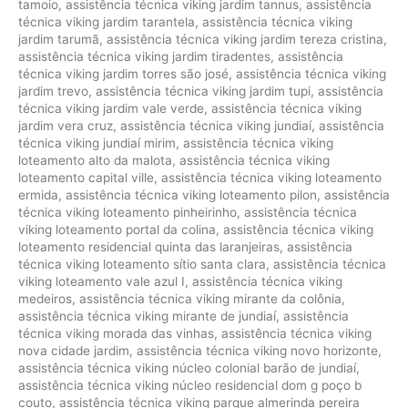
tamoio
,
assistência técnica viking jardim tannus
,
assistência
técnica viking jardim tarantela
,
assistência técnica viking
jardim tarumã
,
assistência técnica viking jardim tereza cristina
,
assistência técnica viking jardim tiradentes
,
assistência
técnica viking jardim torres são josé
,
assistência técnica viking
jardim trevo
,
assistência técnica viking jardim tupi
,
assistência
técnica viking jardim vale verde
,
assistência técnica viking
jardim vera cruz
,
assistência técnica viking jundiaí
,
assistência
técnica viking jundiaí mirim
,
assistência técnica viking
loteamento alto da malota
,
assistência técnica viking
loteamento capital ville
,
assistência técnica viking loteamento
ermida
,
assistência técnica viking loteamento pilon
,
assistência
técnica viking loteamento pinheirinho
,
assistência técnica
viking loteamento portal da colina
,
assistência técnica viking
loteamento residencial quinta das laranjeiras
,
assistência
técnica viking loteamento sítio santa clara
,
assistência técnica
viking loteamento vale azul I
,
assistência técnica viking
medeiros
,
assistência técnica viking mirante da colônia
,
assistência técnica viking mirante de jundiaí
,
assistência
técnica viking morada das vinhas
,
assistência técnica viking
nova cidade jardim
,
assistência técnica viking novo horizonte
,
assistência técnica viking núcleo colonial barão de jundiaí
,
assistência técnica viking núcleo residencial dom g poço b
couto
,
assistência técnica viking parque almerinda pereira