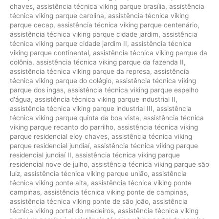
chaves
,
assistência técnica viking parque brasília
,
assistência
técnica viking parque carolina
,
assistência técnica viking
parque cecap
,
assistência técnica viking parque centenário
,
assistência técnica viking parque cidade jardim
,
assistência
técnica viking parque cidade jardim II
,
assistência técnica
viking parque continental
,
assistência técnica viking parque da
colônia
,
assistência técnica viking parque da fazenda II
,
assistência técnica viking parque da represa
,
assistência
técnica viking parque do colégio
,
assistência técnica viking
parque dos ingas
,
assistência técnica viking parque espelho
d'água
,
assistência técnica viking parque industrial II
,
assistência técnica viking parque industrial III
,
assistência
técnica viking parque quinta da boa vista
,
assistência técnica
viking parque recanto do parrilho
,
assistência técnica viking
parque residencial eloy chaves
,
assistência técnica viking
parque residencial jundiaí
,
assistência técnica viking parque
residencial jundiaí II
,
assistência técnica viking parque
residencial nove de julho
,
assistência técnica viking parque são
luiz
,
assistência técnica viking parque união
,
assistência
técnica viking ponte alta
,
assistência técnica viking ponte
campinas
,
assistência técnica viking ponte de campinas
,
assistência técnica viking ponte de são joão
,
assistência
técnica viking portal do medeiros
,
assistência técnica viking