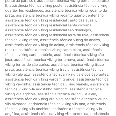
portal do paraíso i
,
assistência técnica viking portal do paraíso
II
,
assistência técnica viking poste
,
assistência técnica viking
quartier les residences
,
assistência técnica viking recanto da
prata
,
assistência técnica viking recanto quarto centenário
,
assistência técnica viking residencial canto das aves ii
,
assistência técnica viking residencial santa giovana
,
assistência técnica viking residencial são domingos
,
assistência técnica viking residencial terra da uva
,
assistência
técnica viking retiro
,
assistência técnica viking rio abaixo
,
assistência técnica viking rio acima
,
assistência técnica viking
roseira
,
assistência técnica viking santa clara
,
assistência
técnica viking santo antônio
,
assistência técnica viking são
josé
,
assistência técnica viking terra nova
,
assistência técnica
viking terras de são carlos
,
assistência técnica viking tijuco
preto
,
assistência técnica viking traviu
,
assistência técnica
viking vale azul
,
assistência técnica viking vale dos cebrantes
,
assistência técnica viking vargem grande
,
assistência técnica
viking varginha
,
assistência técnica viking vianelo
,
assistência
técnica viking vila agostinho zambom
,
assistência técnica
viking vila agrícola
,
assistência técnica viking vila aielo
,
assistência técnica viking vila alati
,
assistência técnica viking
vila alvorada
,
assistência técnica viking vila ana
,
assistência
técnica viking vila anchieta
,
assistência técnica viking vila
angélica
,
assistência técnica viking vila aparecida
,
assistência