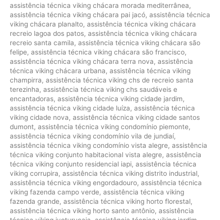
assistência técnica viking chácara morada mediterrânea
,
assistência técnica viking chácara pai jacó
,
assistência técnica
viking chácara planalto
,
assistência técnica viking chácara
recreio lagoa dos patos
,
assistência técnica viking chácara
recreio santa camila
,
assistência técnica viking chácara são
felipe
,
assistência técnica viking chácara são francisco
,
assistência técnica viking chácara terra nova
,
assistência
técnica viking chácara urbana
,
assistência técnica viking
champirra
,
assistência técnica viking chs de recreio santa
terezinha
,
assistência técnica viking chs saudáveis e
encantadoras
,
assistência técnica viking cidade jardim
,
assistência técnica viking cidade luíza
,
assistência técnica
viking cidade nova
,
assistência técnica viking cidade santos
dumont
,
assistência técnica viking condomínio piemonte
,
assistência técnica viking condomínio vila de jundiaí
,
assistência técnica viking condomínio vista alegre
,
assistência
técnica viking conjunto habitacional vista alegre
,
assistência
técnica viking conjunto residencial iapi
,
assistência técnica
viking corrupira
,
assistência técnica viking distrito industrial
,
assistência técnica viking engordadouro
,
assistência técnica
viking fazenda campo verde
,
assistência técnica viking
fazenda grande
,
assistência técnica viking horto florestal
,
assistência técnica viking horto santo antônio
,
assistência
técnica viking ivoturucaia
,
assistência técnica viking jardim