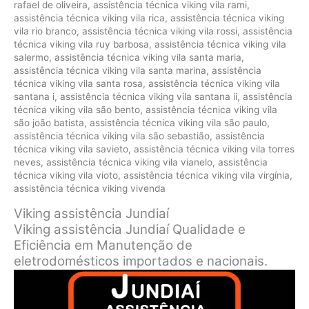
rafael de oliveira
,
assistência técnica viking vila rami
,
assistência técnica viking vila rica
,
assistência técnica viking
vila rio branco
,
assistência técnica viking vila rossi
,
assistência
técnica viking vila ruy barbosa
,
assistência técnica viking vila
salermo
,
assistência técnica viking vila santa maria
,
assistência técnica viking vila santa marina
,
assistência
técnica viking vila santa rosa
,
assistência técnica viking vila
santana i
,
assistência técnica viking vila santana ii
,
assistência
técnica viking vila são bento
,
assistência técnica viking vila
são joão batista
,
assistência técnica viking vila são paulo
,
assistência técnica viking vila são sebastião
,
assistência
técnica viking vila savieto
,
assistência técnica viking vila torres
neves
,
assistência técnica viking vila vianelo
,
assistência
técnica viking vila vioto
,
assistência técnica viking vila virgínia
,
assistência técnica viking vivenda
Viking assistência Jundiaí
Viking assistência Jundiaí Qualidade e
Eficiência em Manutenção de
eletrodomésticos importados e nacionais.