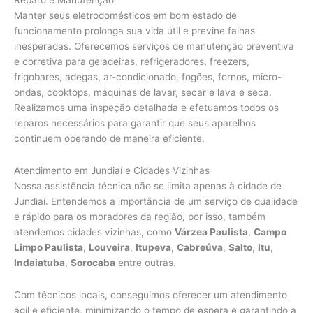
Manter seus eletrodomésticos em bom estado de
funcionamento prolonga sua vida útil e previne falhas
inesperadas. Oferecemos serviços de manutenção preventiva
e corretiva para geladeiras, refrigeradores, freezers,
frigobares, adegas, ar-condicionado, fogões, fornos, micro-
ondas, cooktops, máquinas de lavar, secar e lava e seca.
Realizamos uma inspeção detalhada e efetuamos todos os
reparos necessários para garantir que seus aparelhos
continuem operando de maneira eficiente.
Atendimento em Jundiaí e Cidades Vizinhas
Nossa assistência técnica não se limita apenas à cidade de
Jundiaí. Entendemos a importância de um serviço de qualidade
e rápido para os moradores da região, por isso, também
atendemos cidades vizinhas, como
Várzea Paulista
,
Campo
Limpo Paulista
,
Louveira
,
Itupeva
,
Cabreúva
,
Salto
,
Itu
,
Indaiatuba
,
Sorocaba
entre outras.
Com técnicos locais, conseguimos oferecer um atendimento
ágil e eficiente, minimizando o tempo de espera e garantindo a