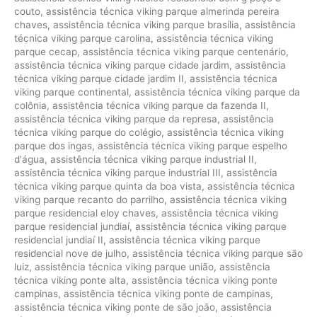
couto
,
assistência técnica viking parque almerinda pereira
chaves
,
assistência técnica viking parque brasília
,
assistência
técnica viking parque carolina
,
assistência técnica viking
parque cecap
,
assistência técnica viking parque centenário
,
assistência técnica viking parque cidade jardim
,
assistência
técnica viking parque cidade jardim II
,
assistência técnica
viking parque continental
,
assistência técnica viking parque da
colônia
,
assistência técnica viking parque da fazenda II
,
assistência técnica viking parque da represa
,
assistência
técnica viking parque do colégio
,
assistência técnica viking
parque dos ingas
,
assistência técnica viking parque espelho
d'água
,
assistência técnica viking parque industrial II
,
assistência técnica viking parque industrial III
,
assistência
técnica viking parque quinta da boa vista
,
assistência técnica
viking parque recanto do parrilho
,
assistência técnica viking
parque residencial eloy chaves
,
assistência técnica viking
parque residencial jundiaí
,
assistência técnica viking parque
residencial jundiaí II
,
assistência técnica viking parque
residencial nove de julho
,
assistência técnica viking parque são
luiz
,
assistência técnica viking parque união
,
assistência
técnica viking ponte alta
,
assistência técnica viking ponte
campinas
,
assistência técnica viking ponte de campinas
,
assistência técnica viking ponte de são joão
,
assistência