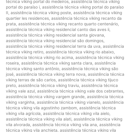
técnica viking portal do medeiros
,
assistência técnica viking
portal do paraíso i
,
assistência técnica viking portal do paraíso
II
,
assistência técnica viking poste
,
assistência técnica viking
quartier les residences
,
assistência técnica viking recanto da
prata
,
assistência técnica viking recanto quarto centenário
,
assistência técnica viking residencial canto das aves ii
,
assistência técnica viking residencial santa giovana
,
assistência técnica viking residencial são domingos
,
assistência técnica viking residencial terra da uva
,
assistência
técnica viking retiro
,
assistência técnica viking rio abaixo
,
assistência técnica viking rio acima
,
assistência técnica viking
roseira
,
assistência técnica viking santa clara
,
assistência
técnica viking santo antônio
,
assistência técnica viking são
josé
,
assistência técnica viking terra nova
,
assistência técnica
viking terras de são carlos
,
assistência técnica viking tijuco
preto
,
assistência técnica viking traviu
,
assistência técnica
viking vale azul
,
assistência técnica viking vale dos cebrantes
,
assistência técnica viking vargem grande
,
assistência técnica
viking varginha
,
assistência técnica viking vianelo
,
assistência
técnica viking vila agostinho zambom
,
assistência técnica
viking vila agrícola
,
assistência técnica viking vila aielo
,
assistência técnica viking vila alati
,
assistência técnica viking
vila alvorada
,
assistência técnica viking vila ana
,
assistência
técnica viking vila anchieta
,
assistência técnica viking vila