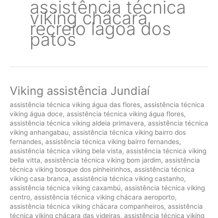
assistência técnica
viking chácara
recreio lagoa dos
patos
Viking assistência Jundiaí
assistência técnica viking água das flores
,
assistência técnica
viking água doce
,
assistência técnica viking água flores
,
assistência técnica viking aldeia primavera
,
assistência técnica
viking anhangabau
,
assistência técnica viking bairro dos
fernandes
,
assistência técnica viking bairro fernandes
,
assistência técnica viking bela vista
,
assistência técnica viking
bella vitta
,
assistência técnica viking bom jardim
,
assistência
técnica viking bosque dos pinheirinhos
,
assistência técnica
viking casa branca
,
assistência técnica viking castanho
,
assistência técnica viking caxambú
,
assistência técnica viking
centro
,
assistência técnica viking chácara aeroporto
,
assistência técnica viking chácara companheiros
,
assistência
técnica viking chácara das videiras
,
assistência técnica viking