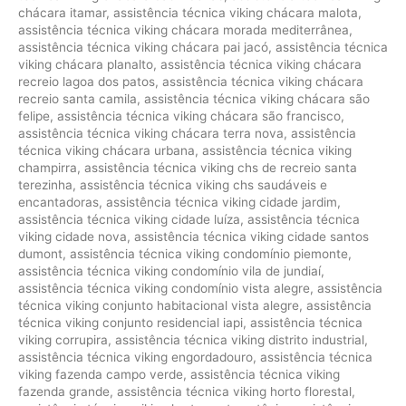
chácara itamar
,
assistência técnica viking chácara malota
,
assistência técnica viking chácara morada mediterrânea
,
assistência técnica viking chácara pai jacó
,
assistência técnica
viking chácara planalto
,
assistência técnica viking chácara
recreio lagoa dos patos
,
assistência técnica viking chácara
recreio santa camila
,
assistência técnica viking chácara são
felipe
,
assistência técnica viking chácara são francisco
,
assistência técnica viking chácara terra nova
,
assistência
técnica viking chácara urbana
,
assistência técnica viking
champirra
,
assistência técnica viking chs de recreio santa
terezinha
,
assistência técnica viking chs saudáveis e
encantadoras
,
assistência técnica viking cidade jardim
,
assistência técnica viking cidade luíza
,
assistência técnica
viking cidade nova
,
assistência técnica viking cidade santos
dumont
,
assistência técnica viking condomínio piemonte
,
assistência técnica viking condomínio vila de jundiaí
,
assistência técnica viking condomínio vista alegre
,
assistência
técnica viking conjunto habitacional vista alegre
,
assistência
técnica viking conjunto residencial iapi
,
assistência técnica
viking corrupira
,
assistência técnica viking distrito industrial
,
assistência técnica viking engordadouro
,
assistência técnica
viking fazenda campo verde
,
assistência técnica viking
fazenda grande
,
assistência técnica viking horto florestal
,