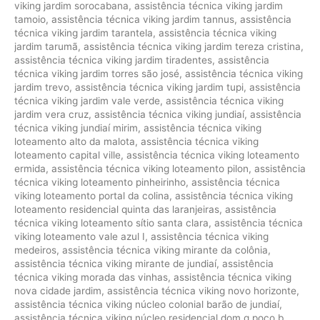
viking jardim sorocabana
,
assistência técnica viking jardim
tamoio
,
assistência técnica viking jardim tannus
,
assistência
técnica viking jardim tarantela
,
assistência técnica viking
jardim tarumã
,
assistência técnica viking jardim tereza cristina
,
assistência técnica viking jardim tiradentes
,
assistência
técnica viking jardim torres são josé
,
assistência técnica viking
jardim trevo
,
assistência técnica viking jardim tupi
,
assistência
técnica viking jardim vale verde
,
assistência técnica viking
jardim vera cruz
,
assistência técnica viking jundiaí
,
assistência
técnica viking jundiaí mirim
,
assistência técnica viking
loteamento alto da malota
,
assistência técnica viking
loteamento capital ville
,
assistência técnica viking loteamento
ermida
,
assistência técnica viking loteamento pilon
,
assistência
técnica viking loteamento pinheirinho
,
assistência técnica
viking loteamento portal da colina
,
assistência técnica viking
loteamento residencial quinta das laranjeiras
,
assistência
técnica viking loteamento sítio santa clara
,
assistência técnica
viking loteamento vale azul I
,
assistência técnica viking
medeiros
,
assistência técnica viking mirante da colônia
,
assistência técnica viking mirante de jundiaí
,
assistência
técnica viking morada das vinhas
,
assistência técnica viking
nova cidade jardim
,
assistência técnica viking novo horizonte
,
assistência técnica viking núcleo colonial barão de jundiaí
,
assistência técnica viking núcleo residencial dom g poço b