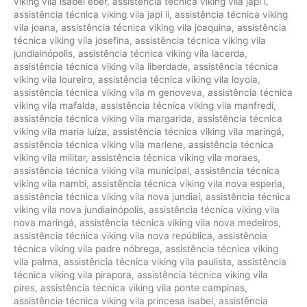
viking vila isabel eber
,
assistência técnica viking vila japi i
,
assistência técnica viking vila japi ii
,
assistência técnica viking
vila joana
,
assistência técnica viking vila joaquina
,
assistência
técnica viking vila josefina
,
assistência técnica viking vila
jundiainópolis
,
assistência técnica viking vila lacerda
,
assistência técnica viking vila liberdade
,
assistência técnica
viking vila loureiro
,
assistência técnica viking vila loyola
,
assistência técnica viking vila m genoveva
,
assistência técnica
viking vila mafalda
,
assistência técnica viking vila manfredi
,
assistência técnica viking vila margarida
,
assistência técnica
viking vila maria luíza
,
assistência técnica viking vila maringá
,
assistência técnica viking vila marlene
,
assistência técnica
viking vila militar
,
assistência técnica viking vila moraes
,
assistência técnica viking vila municipal
,
assistência técnica
viking vila nambi
,
assistência técnica viking vila nova esperia
,
assistência técnica viking vila nova jundiaí
,
assistência técnica
viking vila nova jundiainópolis
,
assistência técnica viking vila
nova maringá
,
assistência técnica viking vila nova medeiros
,
assistência técnica viking vila nova república
,
assistência
técnica viking vila padre nóbrega
,
assistência técnica viking
vila palma
,
assistência técnica viking vila paulista
,
assistência
técnica viking vila pirapora
,
assistência técnica viking vila
pires
,
assistência técnica viking vila ponte campinas
,
assistência técnica viking vila princesa isabel
,
assistência